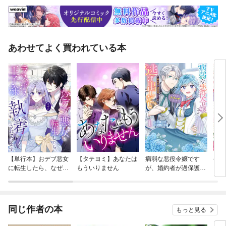
あわせてよく買われている本
【単行本】おデブ悪女
【タテヨミ】あなたは
病弱な悪役令嬢です
公爵
に転生したら、なぜか
もういりません
が、婚約者が過保護す
当た
ラスボス王子様に執着
ぎて逃げ出したい(私
されています
たち犬猿の仲でしたよ
ね！？)
同じ作者の本
もっと見る