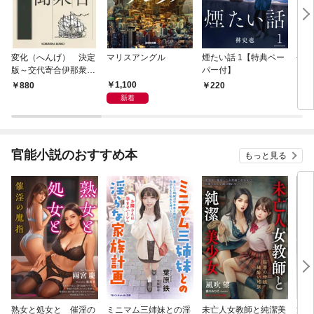
変化（へんげ） 決定
マリスアングル
煙たい話 1【特典ペー
手下
版～交代寄合伊那衆異
パー付】
聞（1）～
1,100
880
220
8
新着
官能小説のおすすめ本
もっと見る
熟女と処女と 催淫の
ミニマム三姉妹との淫
未亡人女教師と純潔美
童貞