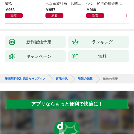
魔指
らな家族計画 お隣さ
少女 恥辱の母娘縄酔
熟母
んは孕ませハーレム
い地獄
968
957
968
9
新着
新着
新着
新刊配信予定
ランキング
キャンペーン
無料
漫画無料試し読みならdブック
官能小説
雌雄の光景
雌雄の光景
アプリならもっと便利で快適に！