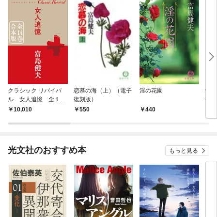
クラシック リバイバ
恋慕の海（上）（電子
淫の花園
情事
ル 女人追憶 全１４
復刻版）
復刻
巻 合本版
10,010
550
440
6
光文社のおすすめ本
もっと見る