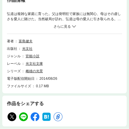
作品情報
弘道は複雑な家庭に育った。父は発明狂で家族には無関心、母はその虚し
さを愛人に賭けた。当然破局が訪れ、弘道は母の愛人に引き取られる。父
も若い恋人を得て対抗した。こうした環境が弘道の性格に暗い影を落と
し、恋人良江を得ても、結婚に至るまで懊悩する。――大胆な性を描く富
島世界の根幹ともいえる恋愛傑作小説。
著者
富島健夫
出版社
光文社
ジャンル
官能小説
レーベル
光文社文庫
シリーズ
雌雄の光景
電子版配信開始日
2014/08/26
ファイルサイズ
0.17 MB
作品をシェアする