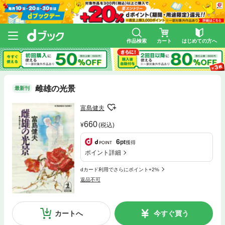
作品検索
カート
はじめての方へ
雌雄の光景
最新刊
富島健夫
660
(税込)
6
pt
獲得
ポイント詳細
dカード利用でさらにポイント+2%
返品不可
カートへ
今すぐ買う