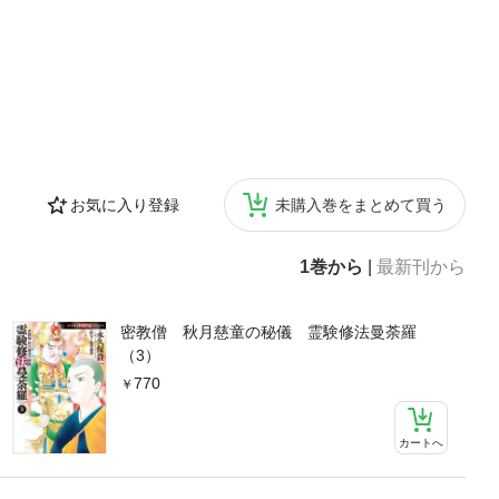
お気に入り登録
未購入巻をまとめて買う
1巻から
|
最新刊から
密教僧 秋月慈童の秘儀 霊験修法曼荼羅
（3）
770
カートへ