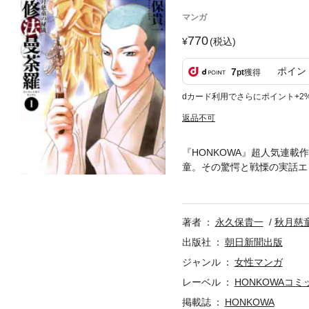
マンガ
770
(税込)
ポイン
7
pt
獲得
dカード利用でさらにポイント+2
返品不可
『HONKOWA』超人気連
童。その驚愕と戦慄の実話エ
クションコミック。
著者
永久保貴一
秋月慈
出版社
朝日新聞出版
ジャンル
女性マンガ
レーベル
HONKOWAコミ
掲載誌
HONKOWA