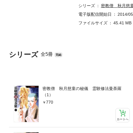
シリーズ
密教僧 秋月慈
電子版配信開始日
2014/05
ファイルサイズ
45.41 MB
シリーズ
全5冊
完結
密教僧 秋月慈童の秘儀 霊験修法曼荼羅
（1）
770
カートへ