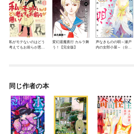
私がモテないのはどう
変幻退魔夜行 カルラ舞
声なきものの唄～瀬戸
考えてもお前らが悪
う！【完全版】
内の女郎小屋～（分冊
い！
版）
同じ作者の本