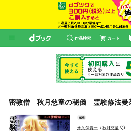
作品検索
カート
密教僧 秋月慈童の秘儀 霊験修法曼
完結
永久保貴一
秋月慈童