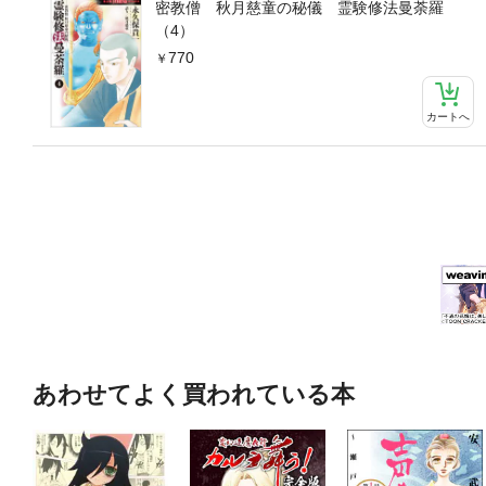
密教僧 秋月慈童の秘儀 霊験修法曼荼羅
（4）
770
カートへ
あわせてよく買われている本