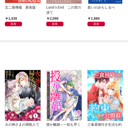
五二屋傳蔵 新装版
Land’s End この世の
老いのみちしるべ
涯て
1,430
2,090
1,980
新着
新着
新着
火の神さまの掃除人で
授か離婚～一刻も早く
三食昼寝付き生活を約