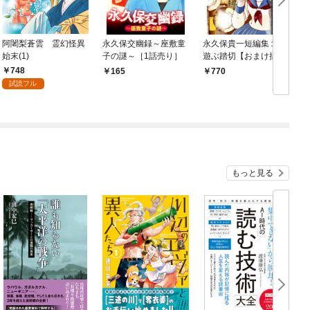
阿闍梨蒼雲 霊幻怪異
永久保交幽録～座敷童
永久保貴一短編集１
始末(1)
子の謎～［1話売り］
遊ぶ踏切【おまけ描き
下ろし付き】
748
165
770
試読フル
もっと見る