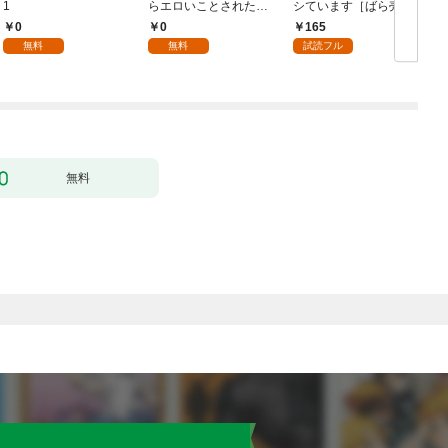
1
らエロいことされた話
シています［ばら売
1
り］ 第1話
0
0
165
無料
無料
試読フル
無料