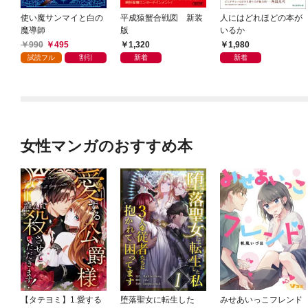
使い魔サンマイと白の
平成猿蟹合戦図 新装
人にはどれほどの本が
魔導師
版
いるか
990
495
1,320
1,980
試読フル
割引
新着
新着
女性マンガのおすすめ本
【タテヨミ】1.愛する
堕落聖女に転生した
みせあいっこフレンド