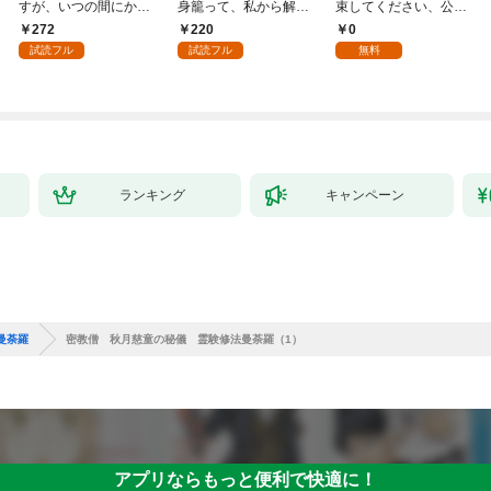
すが、いつの間にか花
身籠って、私から解放
束してください、公爵
嫁として溺愛されてい
してさしあげます！1
様 1話
272
220
0
ます【単話】（１）
試読フル
試読フル
無料
ランキング
キャンペーン
曼荼羅
密教僧 秋月慈童の秘儀 霊験修法曼荼羅（1）
アプリならもっと便利で快適に！