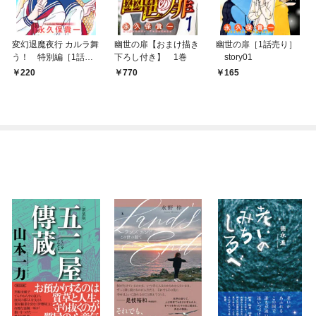
変幻退魔夜行 カルラ舞
幽世の扉【おまけ描き
幽世の扉［1話売り］
う！ 特別編［1話売
下ろし付き】 1巻
story01
り］
220
770
165