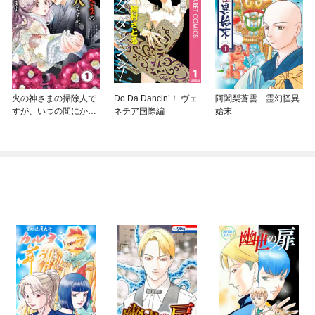
火の神さまの掃除人で
Do Da Dancin’！ ヴェ
阿闍梨蒼雲 霊幻怪異
すが、いつの間にか花
ネチア国際編
始末
嫁として溺愛されてい
ます【単話】