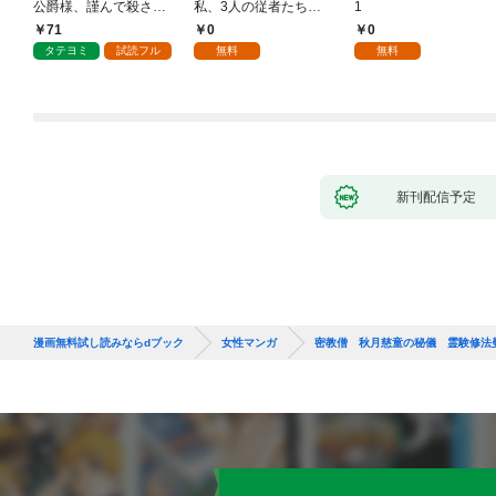
公爵様、謹んで殺させ
私、3人の従者たちに
1
ていただきます！
抱かれて困ってます 第
71
0
0
1話
タテヨミ
試読フル
無料
無料
新刊配信予定
漫画無料試し読みならdブック
女性マンガ
密教僧 秋月慈童の秘儀 霊験修法