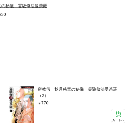
童の秘儀 霊験修法曼荼羅
/30
密教僧 秋月慈童の秘儀 霊験修法曼荼羅
（2）
770
カートへ