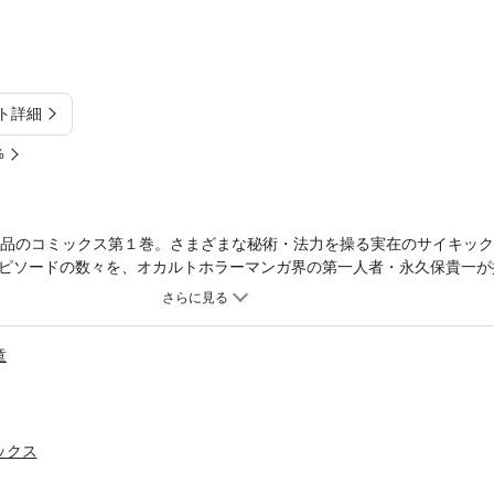
ト詳細
%
載作品のコミックス第１巻。さまざまな秘術・法力を操る実在のサイキッ
ピソードの数々を、オカルトホラーマンガ界の第一人者・永久保貴一が
童
ックス