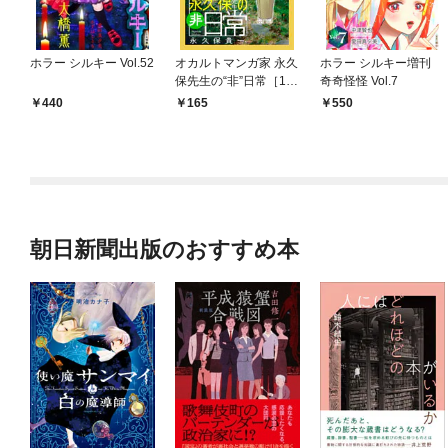
ホラー シルキー Vol.52
オカルトマンガ家 永久
ホラー シルキー増刊
保先生の“非”日常［1話
奇奇怪怪 Vol.7
売り］
440
165
550
朝日新聞出版のおすすめ本