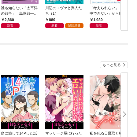
誰も知らない「太平洋
川辺のエヴァと異人た
「考えられない」「集
の戦争」 島嶼戦――
ち（1）
中できない」から脱
マッカーサーとの激闘
却！ AI時代の読む技
2,860
880
1,980
の真実
術大全
新着
新着
試読増量
新着
もっと見る
島に旅して14Pした話
マッサージ屋に行った
私を叱る日鷹君と毎晩