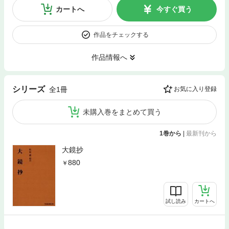
カートへ
今すぐ買う
作品をチェックする
作品情報へ
シリーズ
全1冊
お気に入り登録
未購入巻をまとめて買う
1巻から
|
最新刊から
大鏡抄
880
試し読み
カートへ