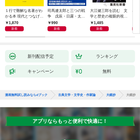
１行で難解な名著がわ
司馬遼太郎と三つの戦
大江健三郎を読む 文
出会
かる本 現代とつなげて
争 戊辰・日露・太平
学と歴史の複眼的視点
エッセンスをつかむ50
洋
から
1,870
990
1,485
1,
冊
新着
新着
新着
新刊配信予定
ランキング
キャンペーン
無料
漫画無料試し読みならdブック
古典文学・文学史・作家論
大鏡抄
大鏡抄
アプリならもっと便利で快適に！