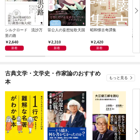
シルクロード 流沙万
笹公人の妄想短歌天国
昭和懐古奇譚集
流行
里の路
語
2,640
2,310
2,420
2,
新着
新着
新着
古典文学・文学史・作家論のおすすめ
もっと見る
本