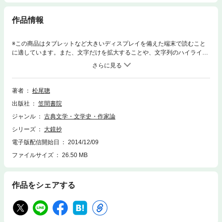
作品情報
※この商品はタブレットなど大きいディスプレイを備えた端末で読むこと
に適しています。また、文字だけを拡大することや、文字列のハイライ
ト、検索、辞書の参照、引用などの機能が使用できません。大鏡のできる
だけ重要な部分・興味深い部分について全本文の六割余を抄出し、頭註を
施す。本文は松村博司博士の岩波文庫所収本(東松本)を使用。頭註は簡略
を旨としたが、本文の解釈に疑問がある箇所には詳しく、特に文法的に注
著者
松尾聰
意すべき点にも説明を加えた。
出版社
笠間書院
ジャンル
古典文学・文学史・作家論
シリーズ
大鏡抄
電子版配信開始日
2014/12/09
ファイルサイズ
26.50 MB
作品をシェアする