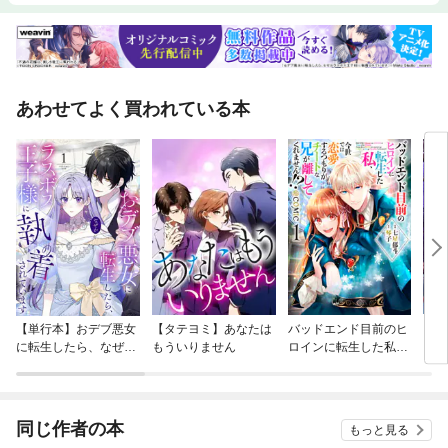
あわせてよく買われている本
【単行本】おデブ悪女
【タテヨミ】あなたは
バッドエンド目前のヒ
【タ
に転生したら、なぜか
もういりません
ロインに転生した私、
リ〜
ラスボス王子様に執着
今世では恋愛するつも
されています
りがチートな兄が離し
てくれません！？@C
OMIC
同じ作者の本
もっと見る