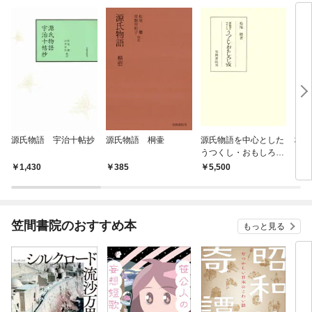
源氏物語 宇治十帖抄
源氏物語 桐壷
源氏物語を中心とした
校註
うつくし・おもしろし
攷
1,430
385
5,500
6
笠間書院のおすすめ本
もっと見る