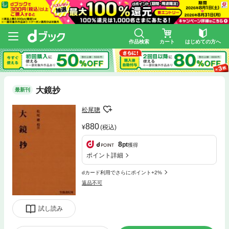
作品検索
カート
はじめての方へ
大鏡抄
最新刊
松尾聰
880
(税込)
8
pt
獲得
ポイント詳細
dカード利用でさらにポイント+2%
返品不可
試し読み