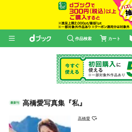
作品検索
カート
高橋愛写真集『私』
最新刊
高橋愛