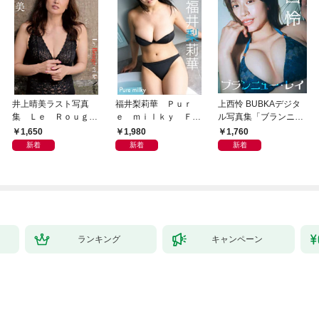
井上晴美ラスト写真
福井梨莉華 Ｐｕｒ
上西怜 BUBKAデジタ
集 Ｌｅ Ｒｏｕｇ
ｅ ｍｉｌｋｙ ＦＲ
ル写真集「ブランニュ
ｅ ｅｔ ｌｅ Ｎｏ
ＩＤＡＹデジタル写真
ー・レイ」
1,650
1,980
1,760
ｉｒ
集
新着
新着
新着
ランキング
キャンペーン