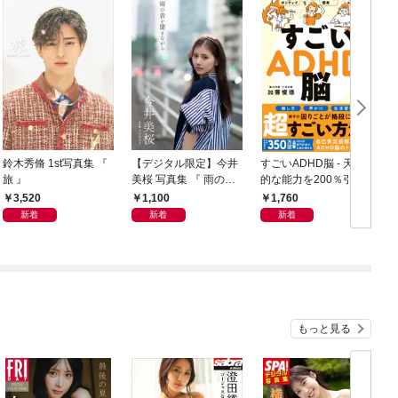
鈴木秀脩 1st写真集 『
【デジタル限定】今井
すごいADHD脳 - 天才
旅 』
美桜 写真集 『 雨の音
的な能力を200％引き
好
を聞きながら 』
出す方法 -
3,520
1,100
1,760
新着
新着
新着
の
もっと見る