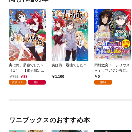
実は俺、最強でした？
実は俺、最強でした？
両雄激突！ シリウス
（１） 【電子限定特
ｖｓ．マガジン異世界
典ペーパー付き】
試し読みパック 第１
792
88
0
1,100
幕
試読フル
割引
無料
ワニブックスのおすすめ本