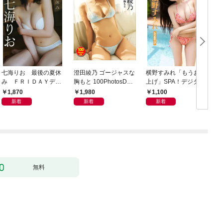
七海りお 最後の夏休
澄田綾乃 ゴージャスな
横野すみれ「もうお手
み ＦＲＩＤＡＹデジ
胸もと 100PhotosDX[s
上げ」SPA！デジタル
タル写真集
abra net e-Book]
写真集
1,870
1,980
1,100
新着
新着
新着
無料