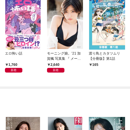
エロ怖い話
モーニング娘。’21 加
渡り鳥とカタツムリ
賀楓 写真集 『 メープ
【分冊版】第1話
ルシュガー 』
1,760
2,640
165
新着
新着