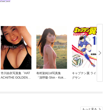
市川由衣写真集「HAT
有村架純1st写真集
キャプテン翼 ライジン
ACHI/THE GOLDEN B
「深呼吸-Shin・Kokyu
グサン
EST」デジタル版
-」
もっと見る