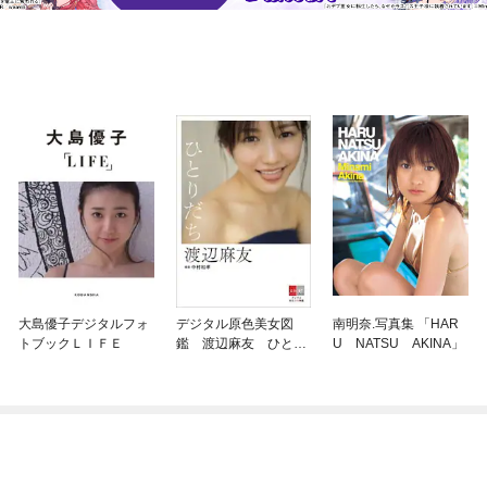
大島優子デジタルフォ
デジタル原色美女図
南明奈.写真集 「HAR
トブックＬＩＦＥ
鑑 渡辺麻友 ひとり
U NATSU AKINA」
だち【文春e−Books】