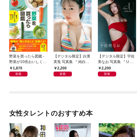
野菜を買ったら図鑑 -
【デジタル限定】白濱
【デジタル限定】宇佐
野菜が10倍おいしくな
美兎 写真集 『 純白の
美なお 写真集 『 U ～
る保存法と64のレシピ
プリズム 』
Best Selection ～ 』
1,870
2,200
2,200
-
新着
新着
新着
女性タレントのおすすめ本