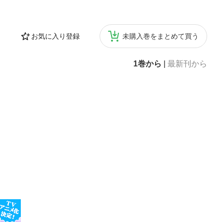
お気に入り登録
未購入巻をまとめて買う
1巻から
|
最新刊から