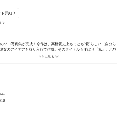
ント詳細
%
目のソロ写真集が完成！今作は、高橋愛史上もっとも“愛”らしい（自分ら
彼女のアイデアも取り入れて作成。そのタイトルもずばり『私』。ハワ
ちゃん。ポップな衣装ではしゃぐキュートな愛ちゃん。22歳らしくセ
ろな場面で、誰もが好きな“高橋愛”を存分に引き出した一冊。この作品
私』
/18