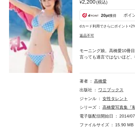
2,200
(税込)
ポイ
20
pt
獲得
dカード利用でさらにポイント+2
返品不可
モーニング娘。高橋愛10冊
言っても過言ではないほど、
気いっぱいスマイル全開の愛
く魅せる愛ちゃん、といろい
女に恋するはず！！
著者
高橋愛
出版社
ワニブックス
ジャンル
女性タレント
シリーズ
高橋愛写真集『
電子版配信開始日
2014/07
ファイルサイズ
15.90 MB