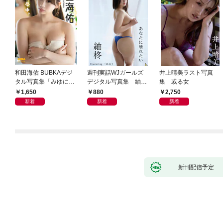
和田海佑 BUBKAデジ
週刊実話WJガールズ
井上晴美ラスト写真
タル写真集「みゆに夢
デジタル写真集 紬柊
集 或る女
中。」
「あなたに触れたい」
1,650
880
2,750
featuring 三島ゆう
新着
新着
新着
新刊配信予定