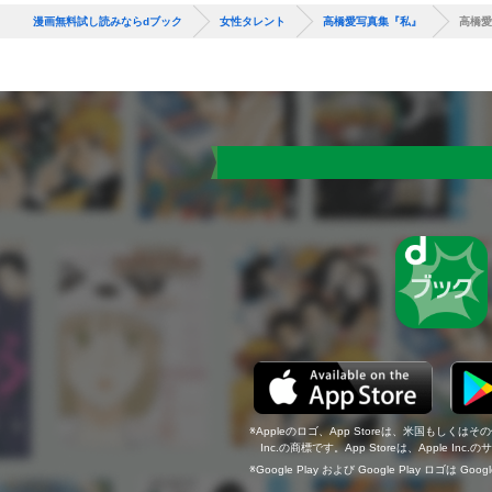
漫画無料試し読みならdブック
女性タレント
高橋愛写真集『私』
高橋愛
Appleのロゴ、App Storeは、米国もしくはそ
Inc.の商標です。App Storeは、Apple In
Google Play および Google Play ロゴは Go