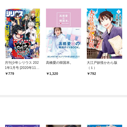
月刊少年シリウス 202
高橋愛の韓国本。
大江戸妖怪かわら版
1年1月号 [2020年11月
（１）
26日発売]
779
1,320
792