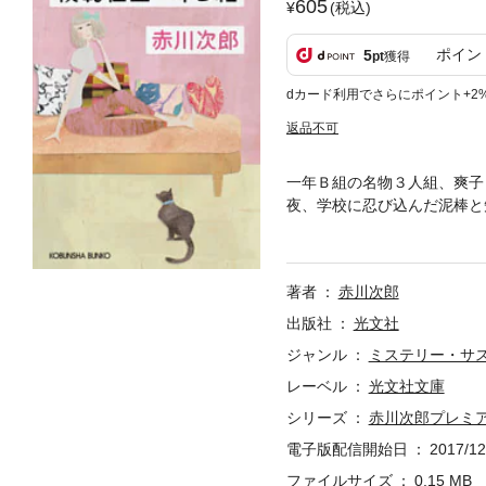
605
(税込)
ポイン
5
pt
獲得
dカード利用でさらにポイント+2
返品不可
一年Ｂ組の名物３人組、爽子
夜、学校に忍び込んだ泥棒と
か盗んでないと言う。続いて
に……。ユーモアあふれる筆
著者
赤川次郎
出版社
光文社
ジャンル
ミステリー・サ
レーベル
光文社文庫
シリーズ
赤川次郎プレミ
電子版配信開始日
2017/12
ファイルサイズ
0.15 MB