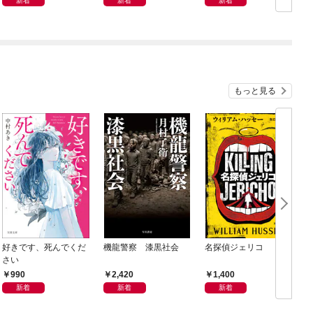
新着
新着
新着
もっと見る
好きです、死んでくだ
機龍警察 漆黒社会
名探偵ジェリコ
さい
990
2,420
1,400
新着
新着
新着