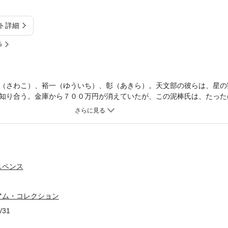
ト詳細
%
（さわこ）、裕一（ゆういち）、彰（あきら）。天文部の彼らは、星の
知り合う。金庫から７００万円が消えていたが、この泥棒氏は、たった
彼らは夜の学校で怪しい３人組を目撃。今度は天文部顧問が殺され、事
致で描かれる〈学園ミステリー〉の傑作！
スペンス
アム・コレクション
/31