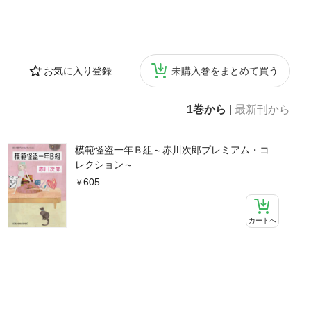
お気に入り登録
未購入巻をまとめて買う
1巻から
|
最新刊から
模範怪盗一年Ｂ組～赤川次郎プレミアム・コ
レクション～
605
カートへ