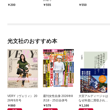
200
555
550
光文社のおすすめ本
VERY（ヴェリィ） 20
週刊女性自身 2026年8
大宮アルディージャは
26年9月号
月18・25日合併号
なぜ外資に買収された
のか？～日本サッカー
860
579
1,166
とスポーツビジネスに