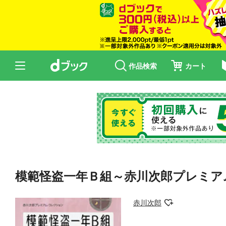
作品検索
カート
模範怪盗一年Ｂ組～赤川次郎プレミア
赤川次郎