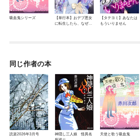
吸血鬼シリーズ
【単行本】おデブ悪女
【タテヨミ】あなたは
に転生したら、なぜか
もういりません
ラスボス王子様に執着
されています
同じ作者の本
読楽2026年3月号
神隠し三人娘 怪異名
天使と歌う吸血鬼
所巡り