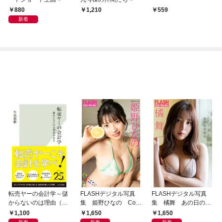
880
1,210
559
新着
転売ヤーの会計学～儲
FLASHデジタル写真
FLASHデジタル写真
からないのは理由（わ
集 姫野ひなの Colo
集 橘舞 あの日の続
け）がある～
rful Summer
き
1,100
1,650
1,650