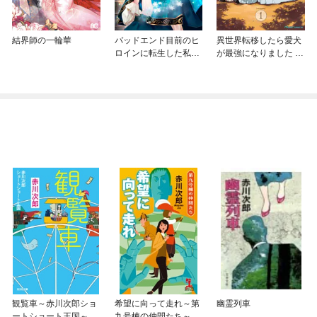
結界師の一輪華
バッドエンド目前のヒ
異世界転移したら愛犬
ロインに転生した私、
が最強になりました ～
今世では恋愛するつも
シルバーフェンリルと
りがチートな兄が離し
俺が異世界暮らしを始
てくれません！？@C
めたら～ THE COMIC
OMIC
観覧車～赤川次郎ショ
希望に向って走れ～第
幽霊列車
ートショート王国～
九号棟の仲間たち～