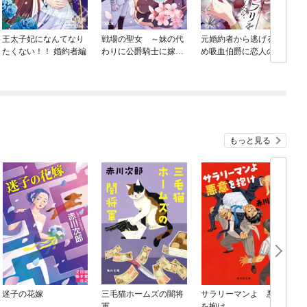
王太子妃になんてなり
戦場の聖女 ～妹の代
元婚約者から逃げるた
たくない！！ 婚約者編
わりに公爵騎士に嫁ぐ
め吸血伯爵に恋人のフ
喚
ことになりましたが、
リをお願いしたら、な
今は幸せです～
ぜか溺愛モードになり
ました
もっと見る
迷子の花嫁
三毛猫ホームズの闇将
サラリーマンよ 悪意
軍
を抱け