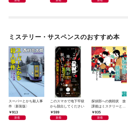
新着
新着
新着
起きた「革命」～
ミステリー・サスペンスのおすすめ本
スーパーとかち殺人事
このスマホで地下牢獄
探偵部への挑戦状 放
件〈新装版〉
から脱出してください
課後はミステリーとと
もに 新装版
913
599
935
新着
新着
新着