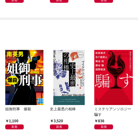
新着
新着
新着
姐御刑事 爆殺
史上最悪の相棒
ミステリアンソロジー
騙す
1,100
3,520
836
新着
新着
新着