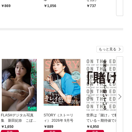
869
1,056
737
もっと見る
FLASHデジタル写真
STORY（ストーリ
世界は「賭け」で動い
C
集 新田妃奈 こぼれ
ィ） 2026年 9月号
ている～期待値で未来
ィ
る
を読むリスクテイカー
1,650
889
4,950
たちの思考法～