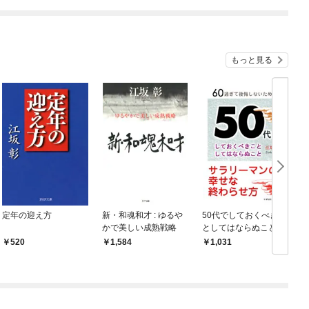
９９の仲間達を手に入
れて元パーティーメン
バーと世界に復讐＆
『ざまぁ！』します！
もっと見る
定年の迎え方
新・和魂和才 : ゆるや
50代でしておくべきこ
かで美しい成熟戦略
としてはならぬこと
520
1,584
1,031