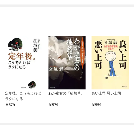
てくれません！？@C
ね！？)
OMIC
定年後。こう考えれば
わが座右の『徒然草』
良い上司 悪い上司
ラクになる
579
579
559