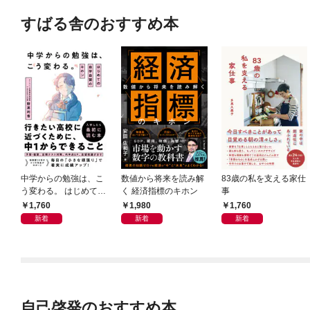
すばる舎のおすすめ本
中学からの勉強は、こ
数値から将来を読み解
83歳の私を支える家仕
う変わる。 はじめての
く 経済指標のキホン
事
自学自習のキホン
1,760
1,980
1,760
新着
新着
新着
自己啓発のおすすめ本