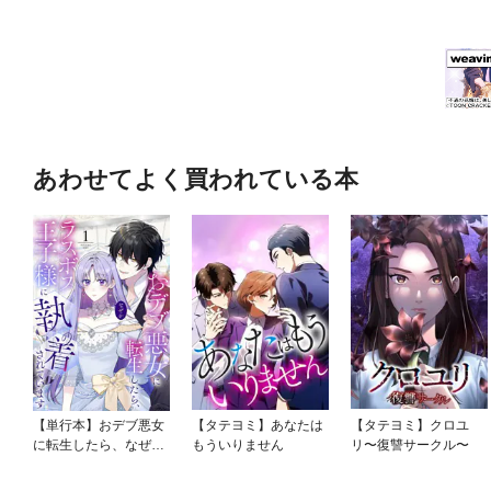
あわせてよく買われている本
【単行本】おデブ悪女
【タテヨミ】あなたは
【タテヨミ】クロユ
に転生したら、なぜか
もういりません
リ〜復讐サークル〜
ラスボス王子様に執着
されています