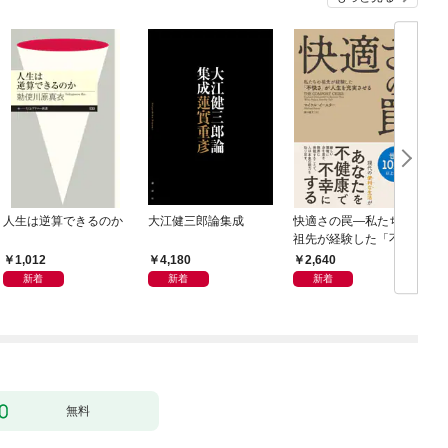
人生は逆算できるのか
大江健三郎論集成
快適さの罠―私たちの
祖先が経験した「不快
さ」が人生を充実させ
1,012
4,180
2,640
る
新着
新着
新着
無料