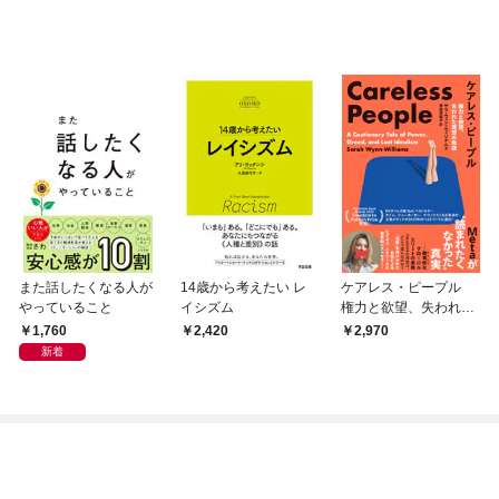
また話したくなる人が
14歳から考えたい レ
ケアレス・ピープル
やっていること
イシズム
権力と欲望、失われた
理想の物語 Meta
1,760
2,420
2,970
が”読まれたくなかっ
新着
た”真実