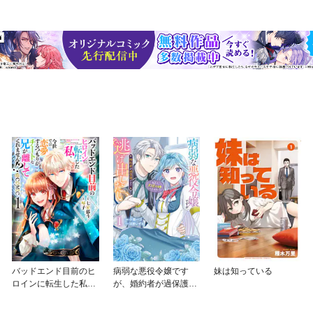
バッドエンド目前のヒ
病弱な悪役令嬢です
妹は知っている
ロインに転生した私、
が、婚約者が過保護す
今世では恋愛するつも
ぎて逃げ出したい(私た
りがチートな兄が離し
ち犬猿の仲でしたよ