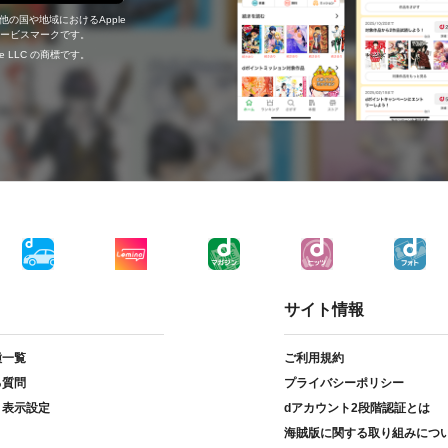
の他の国や地域におけるApple
c.のサービスマークです。
ogle LLC の商標です。
サイト情報
種一覧
ご利用規約
る質問
プライバシーポリシー
ト表示設定
dアカウント2段階認証とは
海賊版に関する取り組みにつ