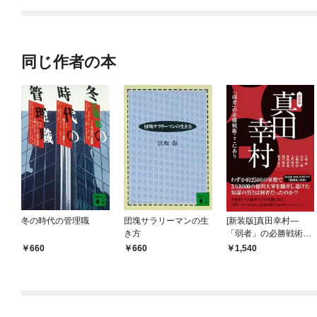
同じ作者の本
冬の時代の管理職
団塊サラリーマンの生
[新装版]真田幸村―
き方
「弱者」の必勝戦術こ
こにあり
660
660
1,540