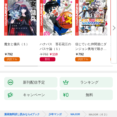
魔女と傭兵（１）
ハナバス 苔石花江の
信じていた仲間達にダ
追放
バスケ論（１）
ンジョン奥地で殺され
『自
かけたがギフト『無限
領地
792
792
110
792
7
ガチャ』でレベル９９
強の
試読フル
割引
試読フル
試
９９の仲間達を手に入
～最
れて元パーティーメン
で始
バーと世界に復讐＆
拓ス
『ざまぁ！』します！
（１
（１）
新刊配信予定
ランキング
キャンペーン
無料
漫画無料試し読みならdブック
少年マンガ
MAJOR
MAJOR（６２）