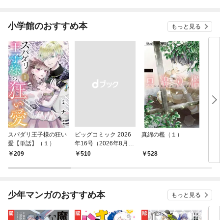
小学館のおすすめ本
もっと見る
スパダリ王子様の狂い
ビッグコミック 2026
真綿の檻（１）
こん
愛【単話】（１）
年16号（2026年8月7
（１
日発売）
209
￥510
528
5
少年マンガのおすすめ本
もっと見る