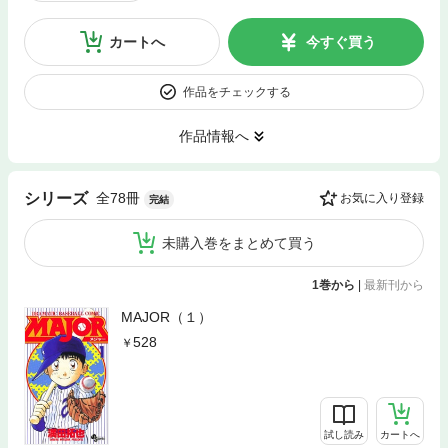
カートへ
今すぐ買う
作品をチェックする
作品情報へ
全78冊
シリーズ
お気に入り登録
完結
未購入巻をまとめて買う
1巻から
|
最新刊から
MAJOR（１）
528
試し読み
カートへ