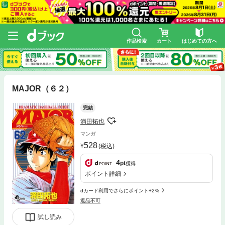
作品検索
カート
はじめての方へ
MAJOR（６２）
完結
満田拓也
マンガ
528
(税込)
4
pt
獲得
ポイント詳細
dカード利用でさらにポイント+2%
返品不可
試し読み