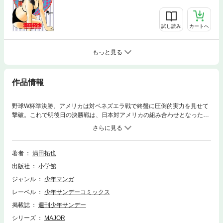
試し読み
カートへ
もっと見る
作品情報
野球W杯準決勝、アメリカは対ベネズエラ戦で終盤に圧倒的実力を見せて
撃破。これで明後日の決勝戦は、日本対アメリカの組み合わせとなった。
吾郎は応援に来ていた母親・桃子と弟・真吾のもとを訪ねるが…！？
著者
満田拓也
出版社
小学館
ジャンル
少年マンガ
レーベル
少年サンデーコミックス
掲載誌
週刊少年サンデー
シリーズ
MAJOR