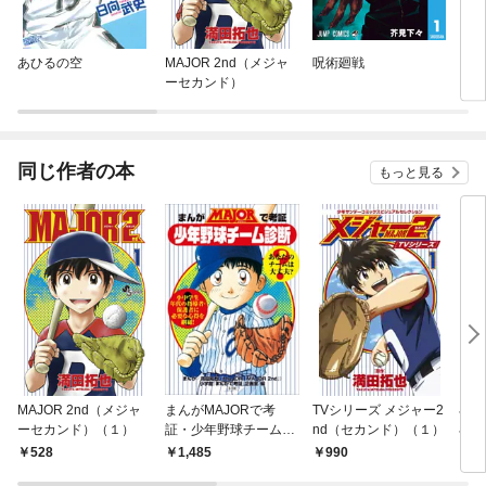
あひるの空
MAJOR 2nd（メジャ
呪術廻戦
ダイ
ーセカンド）
同じ作者の本
もっと見る
MAJOR 2nd（メジャ
まんがMAJORで考
TVシリーズ メジャー2
小
ーセカンド）（１）
証・少年野球チーム診
nd（セカンド）（１）
小説
断
ｎｄ
528
1,485
990
7
～