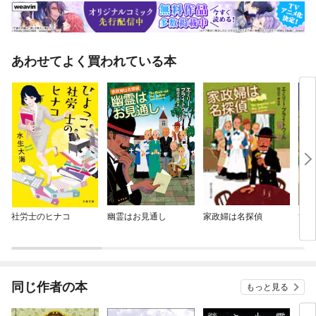
あわせてよく買われている本
社労士のヒナコ
幽霊はお見通し
家政婦は名探偵
節約
同じ作者の本
もっと見る