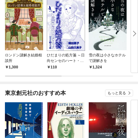
ロンドン謎解き結婚相
ひだまりの処方箋 ～日
雪の夜は小さなホテル
クィ
談所
向センセのハート・ク
で謎解きを
リニック（単話版）＜
1,300
110
1,324
1,
心を病んだ女たち～ひ
だまりの処方箋～＞
case1 うつ病
東京創元社のおすすめ本
もっと見る