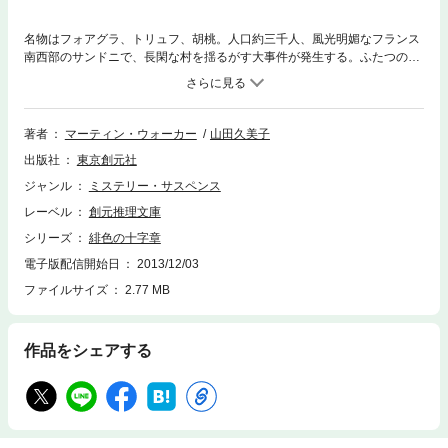
名物はフォアグラ、トリュフ、胡桃。人口約三千人、風光明媚なフランス
南西部のサンドニで、長閑な村を揺るがす大事件が発生する。ふたつの戦
争で国家のために戦い、戦功十字章を授与された英雄である老人が殺害さ
れたのだ。彼は腹部を裂かれ、胸にナチスの鉤十字を刻まれていた。村で
ただひとりの警官にして警察署長のブルーノは、村人たちの助けを得て捜
査をはじめる。就任以来初めての殺人事件を解決し平穏な村を取り戻すこ
著者
マーティン・ウォーカー
山田久美子
とはできるのか？ 元英国ガーディアン紙のベテランジャーナリストが心
出版社
東京創元社
優しき署長の奮闘を描く、清新な警察ミステリ。
ジャンル
ミステリー・サスペンス
レーベル
創元推理文庫
シリーズ
緋色の十字章
電子版配信開始日
2013/12/03
ファイルサイズ
2.77 MB
作品をシェアする