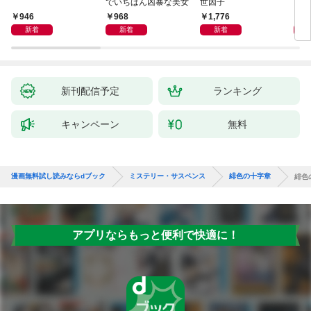
でいちばん凶暴な美女
世因子
946
968
1,776
1,
新着
新着
新着
新刊配信予定
ランキング
キャンペーン
無料
漫画無料試し読みならdブック
ミステリー・サスペンス
緋色の十字章
緋色
アプリならもっと便利で快適に！