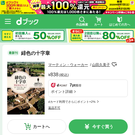
作品検索
カート
はじめての方へ
緋色の十字章
最新刊
マーティン・ウォーカー
山田久美子
838
(税込)
7
pt
獲得
ポイント詳細
dカード利用でさらにポイント+2%
返品不可
カートへ
今すぐ買う