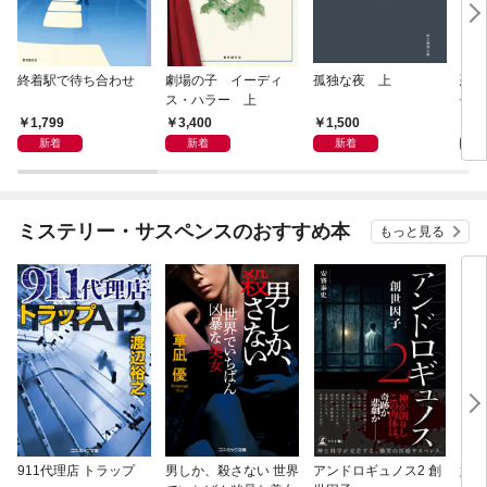
終着駅で待ち合わせ
劇場の子 イーディ
孤独な夜 上
恐竜
ス・ハラー 上
化石
の物
1,799
3,400
1,500
3,
新着
新着
新着
ミステリー・サスペンスのおすすめ本
もっと見る
911代理店 トラップ
男しか、殺さない 世界
アンドロギュノス2 創
姐御