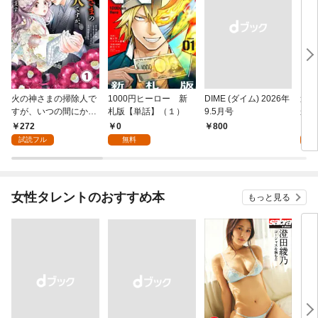
火の神さまの掃除人で
1000円ヒーロー 新
DIME (ダイム) 2026年
追放
すが、いつの間にか花
札版【単話】（１）
9.5月号
かつ
嫁として溺愛されてい
まへ
272
0
1
￥800
ます【単話】（１）
れで
試読フル
無料
試
（１
女性タレントのおすすめ本
もっと見る