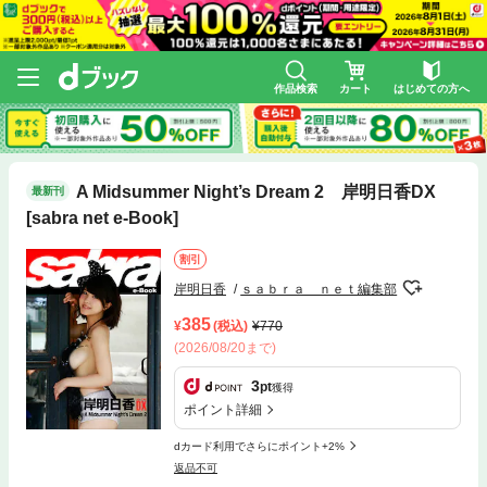
作品検索
カート
はじめての方へ
A Midsummer Night’s Dream 2 岸明日香DX
最新刊
[sabra net e-Book]
割引
岸明日香
ｓａｂｒａ ｎｅｔ編集部
385
(税込)
770
(2026/08/20まで)
3
pt
獲得
ポイント詳細
dカード利用でさらにポイント+2%
返品不可