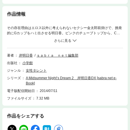
作品情報
その存在理由はエロス以外に考えられないセクシー金太郎前掛けで、挑発
的にGカップをハミ出させる明日香。ピンクのチューブトップから、Cカ
ップの女のコなら丸ごと全部に相当する体積のバストを堂々とハミださせ
る明日香。どっちにしてもオッパイハミ出し祭の開幕じゃい！！（解説
文・カーツさとう）1991年4月11日生まれ。大阪府出身身長H158cm、B9
0（G）・W58・H88cm血液型：B型特技：書道、歌、えびぞり※この作品
著者
岸明日香
ｓａｂｒａ ｎｅｔ編集部
は『A Midsummer Night's Dream 2 岸明日香7～8』を1冊にまとめたデ
出版社
小学館
ラックス版です。内容は『A Midsummer Night's Dream 2 岸明日香7～
8』と同一になりますので、ご注意ください。※この作品は見開き表示には
ジャンル
女性タレント
対応しておりません。
シリーズ
A Midsummer Night’s Dream 2 岸明日香DX [sabra net e-
Book]
電子版配信開始日
2014/07/11
ファイルサイズ
7.32 MB
作品をシェアする