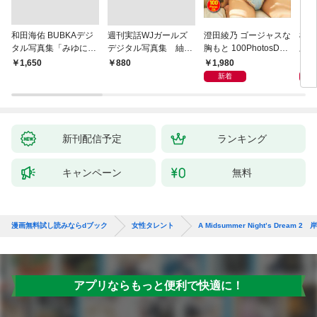
和田海佑 BUBKAデジ
週刊実話WJガールズ
澄田綾乃 ゴージャスな
横野
タル写真集「みゆに夢
デジタル写真集 紬柊
胸もと 100PhotosDX
上げ
中。」
「あなたに触れたい」
[sabra net e-Book]
写真
1,980
1,
￥1,650
￥880
featuring 三島ゆう
新着
新刊配信予定
ランキング
キャンペーン
無料
漫画無料試し読みならdブック
女性タレント
A Midsummer Night’s Dream 2 岸
アプリならもっと便利で快適に！