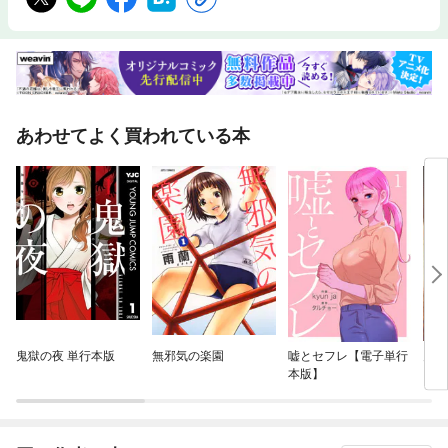
あわせてよく買われている本
鬼獄の夜 単行本版
無邪気の楽園
嘘とセフレ【電子単行
月刊
本版】
日香