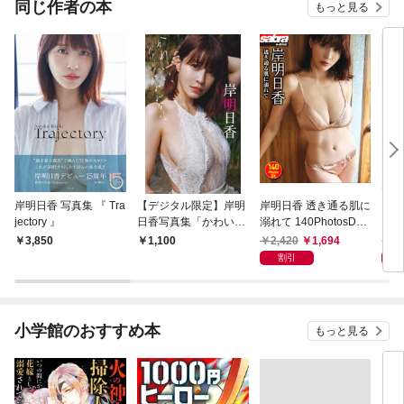
同じ作者の本
もっと見る
岸明日香 写真集 『 Tra
【デジタル限定】岸明
岸明日香 透き通る肌に
【デ
jectory 』
日香写真集「かわい
溺れて 140PhotosDX
日香
い、だけじゃ終われな
[sabra net e-Book]
2,420
1,694
8
3,850
1,100
い。」
割引
小学館のおすすめ本
もっと見る