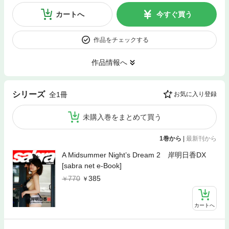
カートへ
今すぐ買う
作品をチェックする
作品情報へ
シリーズ
全1冊
お気に入り登録
未購入巻をまとめて買う
1巻から
|
最新刊から
A Midsummer Night’s Dream 2 岸明日香DX
[sabra net e-Book]
770
385
カートへ