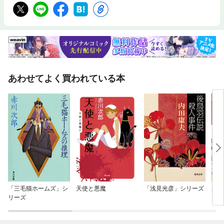
あわせてよく買われている本
「三毛猫ホームズ」シ
天使と悪魔
「浅見光彦」シリーズ
三世
リーズ