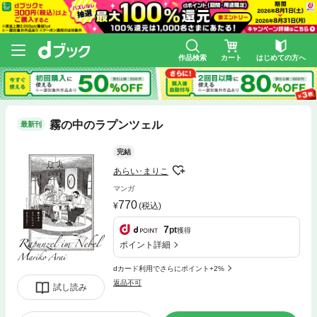
作品検索
カート
はじめての方へ
霧の中のラプンツェル
最新刊
完結
あらい･まりこ
マンガ
770
(税込)
7
pt
獲得
ポイント詳細
dカード利用でさらにポイント+2%
返品不可
試し読み