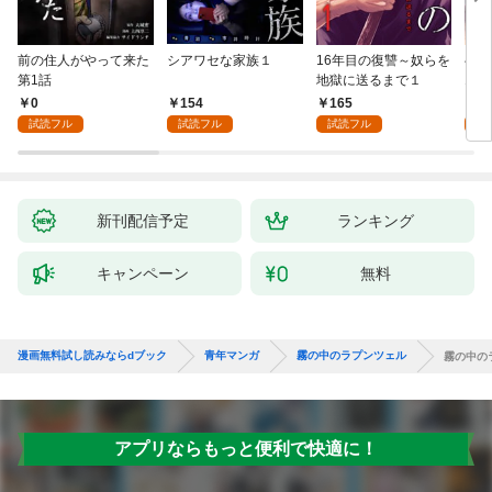
前の住人がやって来た
シアワセな家族１
16年目の復讐～奴らを
ベイ
第1話
地獄に送るまで１
エブ
版】
0
154
165
2
試読フル
試読フル
試読フル
試
新刊配信予定
ランキング
キャンペーン
無料
漫画無料試し読みならdブック
青年マンガ
霧の中のラプンツェル
霧の中の
アプリならもっと便利で快適に！