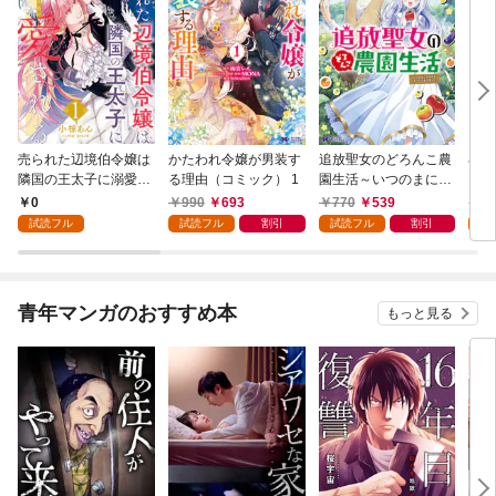
売られた辺境伯令嬢は
かたわれ令嬢が男装す
追放聖女のどろんこ農
小林
隣国の王太子に溺愛さ
る理由（コミック） 1
園生活～いつのまにか
ゴン
れる 1
隣国を救ってしまいま
0
990
693
770
539
7
した～（コミック） 1
試読フル
試読フル
割引
試読フル
割引
試
青年マンガのおすすめ本
もっと見る