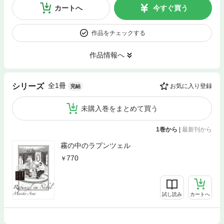
カートへ
今すぐ買う
作品をチェックする
作品情報へ
全1冊
シリーズ
お気に入り登録
完結
未購入巻をまとめて買う
1巻から
|
最新刊から
霧の中のラプンツェル
770
試し読み
カートへ