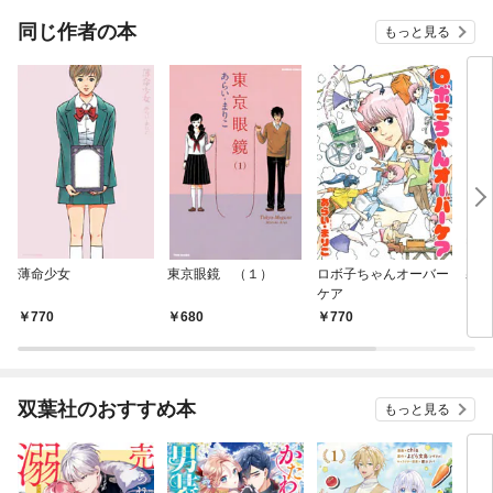
同じ作者の本
もっと見る
薄命少女
東京眼鏡 （１）
ロボ子ちゃんオーバー
霧の
ケア
770
680
770
7
双葉社のおすすめ本
もっと見る