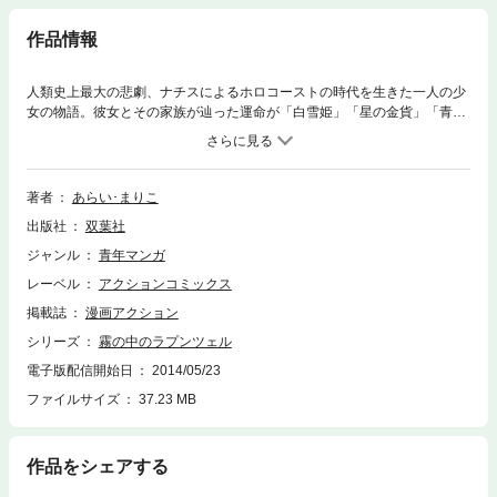
作品情報
人類史上最大の悲劇、ナチスによるホロコーストの時代を生きた一人の少
女の物語。彼女とその家族が辿った運命が「白雪姫」「星の金貨」「青ひ
げ」など、グリム童話のエピソードをモチーフに語られていきます。絶望
の中に見る希望とは――。
著者
あらい･まりこ
出版社
双葉社
ジャンル
青年マンガ
レーベル
アクションコミックス
掲載誌
漫画アクション
シリーズ
霧の中のラプンツェル
電子版配信開始日
2014/05/23
ファイルサイズ
37.23 MB
作品をシェアする