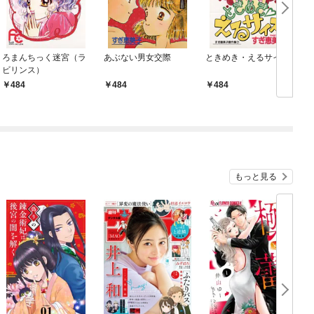
ろまんちっく迷宮（ラ
あぶない男女交際
ときめき・えるサイズ
ビリンス）
484
484
484
もっと見る