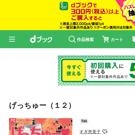
作品検索
カート
げっちゅー（１２）
完結
すぎ恵美子