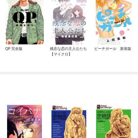
QP 完全版
残念な恋の主人公たち
ピーチガール 新装版
【マイクロ】