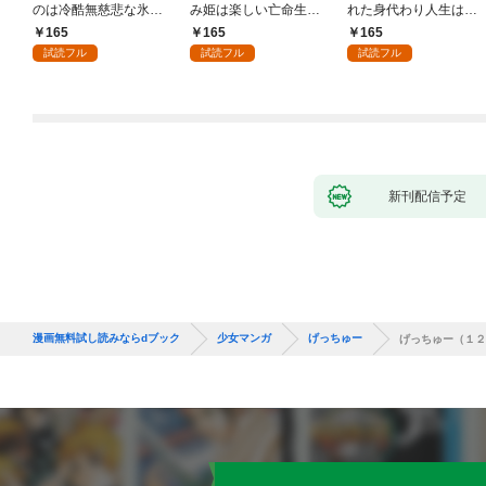
のは冷酷無慈悲な氷の
み姫は楽しい亡命生活
れた身代わり人生は、
王子の愛でした１
はじめます！１
今日でやめることにし
165
165
165
ます～辺境で自由を満
試読フル
試読フル
試読フル
喫中なので、今さら真
の聖女と言われても知
りません！～１
新刊配信予定
漫画無料試し読みならdブック
少女マンガ
げっちゅー
げっちゅー（１２