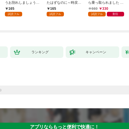
うお別れしましょう。
たはずなのに～時戻り
ら乗っ取られました 1
１
王妃の二度目の結婚～
巻
165
165
660
330
１
試読フル
試読フル
試読フル
割引
ランキング
キャンペーン
）
アプリならもっと便利で快適に！