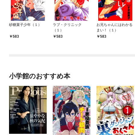
砂糖菓子少年（１）
ラブ・クリニック
お兄ちゃんにはわかる
（１）
まい！（１）
583
583
583
小学館のおすすめ本