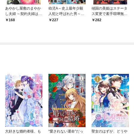
あやかし屋敷のまやか
幼児A～史上最年少殺
傾国の美姫はステータ
し夫婦 ～契約夫婦は鎌
人犯と呼ばれた男～
ス変更で素手喧嘩無敗
倉で妖怪の集う家を守
【単話】（１）
になりました【単話】
168
227
282
る～【単話】（１）
（１）
大好きな婚約者様、も
“愛されない運命”だっ
聖女のはずが、どうや