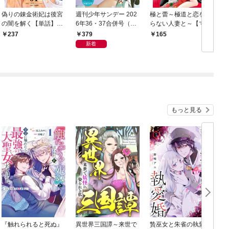
偽りの錬金術妃は後宮
週刊少年サンデー 202
極と蕾～極道と恋を知
の闇を解く【単話】
6年36・37合併号（20
らない人妻と～【マイ
（１）
26年8月5日発売号）
クロ】（１）
379
237
165
新着
もっと見る
『触れられると死ぬ』
異世界三国譚～来世で
贄巫女と朱雀の執愛婚