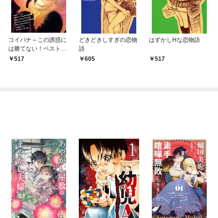
コイバナ～この誘惑に
どきどきしすぎの恋物
はずかしHな恋物語
は勝てない！ベスト6
語
～
517
605
517