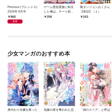
Precious (プレシャス)
ゲーム悪役貴族に転生
裏ダンジョンおくさん
2026年 9月号
した俺は、チート筋肉
【単話】（１）
で無双する【単話】
860
356
243
（１）
新着
少女マンガのおすすめ本
身代わり令嬢を救った
花嫁の座を奪われた忌
「姉のスペア」と呼ば