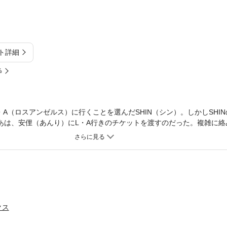
ト詳細
%
A（ロスアンゼルス）に行くことを選んだSHIN（シン）。しかしSHI
りあは、安俚（あんり）にL・A行きのチケットを渡すのだった。複雑に
ちを確認し合った2人は、幸せをかみしめながらL・Aへ向かうが…！？
クス