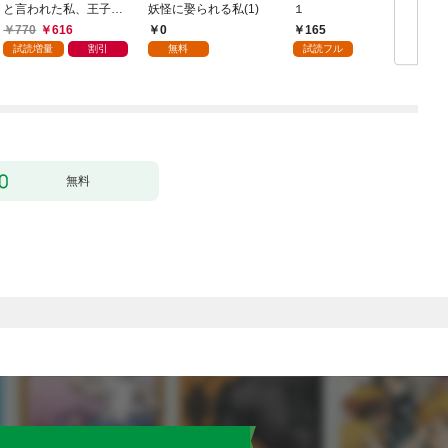
と言われた私、王子に
妖怪に娶られる私(1)
１
触れたら最強の大聖女
770
616
0
165
になりました。ところ
試読増量
割引
無料
試読フル
で殿下の愛が重い 1巻
無料