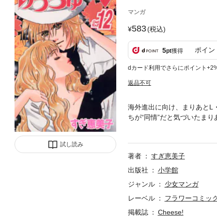
マンガ
583
(税込)
ポイン
5
pt
獲得
dカード利用でさらにポイント+2
返品不可
海外進出に向け、まりあとL・
ちが“同情”だと気づいたま
係を乗り越え、お互いの気持
試し読み
著者
すぎ恵美子
出版社
小学館
ジャンル
少女マンガ
レーベル
フラワーコミッ
掲載誌
Cheese!