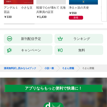
アンデル１ 小さな文
戦場で心が壊れて 元海
浄土ヶ浜の天使
変化
芸誌
兵隊員の証言
版～
550
聞（
330
￥1,430
8
新着
新刊配信予定
ランキング
キャンペーン
無料
漫画無料試し読みならdブック
小説一般
ろまん燈籠
ろまん燈籠
アプリならもっと便利で快適に！