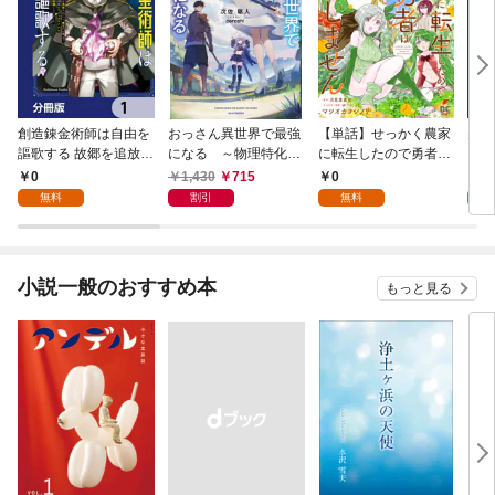
創造錬金術師は自由を
おっさん異世界で最強
【単話】せっかく農家
夫は
謳歌する 故郷を追放さ
になる ～物理特化の
に転生したので勇者は
【分
れたら、魔王のお膝元
覚醒者～
目指しません【第1
0
1,430
715
0
0
で超絶効果のマジック
話】
無料
割引
無料
アイテム作り放題にな
りました【分冊版】
1
小説一般のおすすめ本
もっと見る