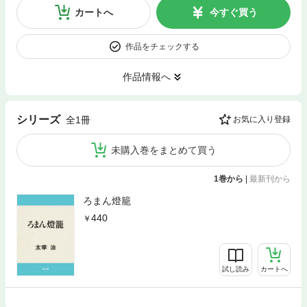
カートへ
今すぐ買う
作品をチェックする
作品情報へ
シリーズ
全1冊
お気に入り登録
未購入巻をまとめて買う
1巻から
|
最新刊から
ろまん燈籠
440
試し読み
カートへ