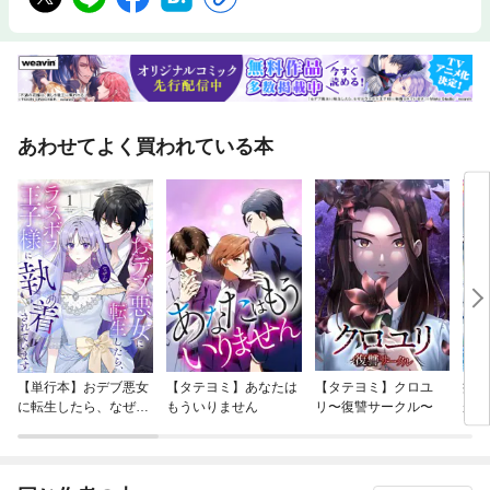
あわせてよく買われている本
【単行本】おデブ悪女
【タテヨミ】あなたは
【タテヨミ】クロユ
病弱
に転生したら、なぜか
もういりません
リ〜復讐サークル〜
が、
ラスボス王子様に執着
ぎて
されています
たち
ね！