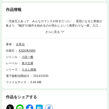
作品情報
〈兄妹五人あって、みんなロマンスが好きだった〉。退屈になると家族が
集まり、“物語”の連作を始めるのが習わしという風変わりな一家、入江
家。兄妹の個性的なキャラクターと、順々に語られる物語世界とが重層的
に響きあうユニークな家族小説「愛と美について」ほか、「ろまん燈籠」
「秋風記」など、バラエティに富んだ秀作七編を収録。
著者
太宰治
出版社
KADOKAWA
ジャンル
小説一般
レーベル
角川文庫
シリーズ
ろまん燈籠
電子版配信開始日
2014/10/30
ファイルサイズ
0.46 MB
作品をシェアする