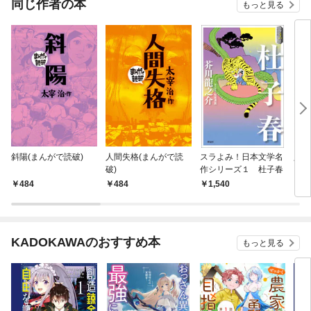
同じ作者の本
もっと見る
斜陽(まんがで読破)
人間失格(まんがで読
スラよみ！日本文学名
人間
破)
作シリーズ１ 杜子春
484
484
1,540
7
KADOKAWAのおすすめ本
もっと見る