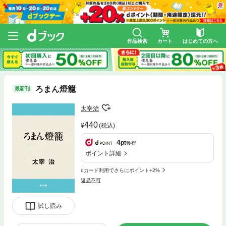
作品検索
カート
はじめての方へ
ろまん燈籠
最新刊
太宰治
440
(税込)
4
pt
獲得
ポイント詳細
dカード利用でさらにポイント+2%
返品不可
試し読み