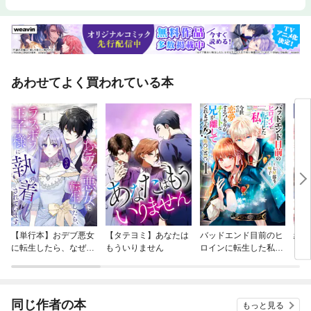
あわせてよく買われている本
【単行本】おデブ悪女
【タテヨミ】あなたは
バッドエンド目前のヒ
結界
に転生したら、なぜか
もういりません
ロインに転生した私、
ラスボス王子様に執着
今世では恋愛するつも
されています
りがチートな兄が離し
てくれません！？@C
OMIC
同じ作者の本
もっと見る