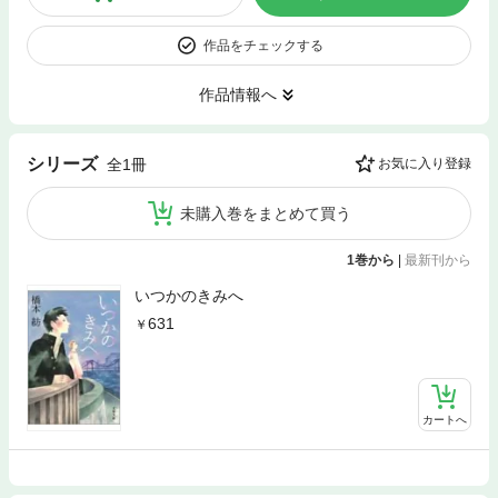
作品をチェックする
作品情報へ
シリーズ
全1冊
お気に入り登録
未購入巻をまとめて買う
1巻から
|
最新刊から
いつかのきみへ
631
カートへ