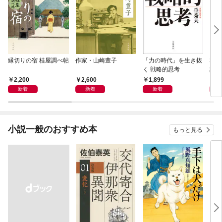
縁切りの宿 桂屋調べ帖
作家・山崎豊子
「力の時代」を生き抜
本当
く 戦略的思考
話）
2,200
2,600
1,899
1,
新着
新着
新着
小説一般のおすすめ本
もっと見る