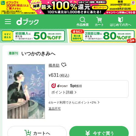
作品検索
カート
はじめての方へ
いつかのきみへ
最新刊
橋本紡
631
(税込)
5
pt
獲得
ポイント詳細
dカード利用でさらにポイント+2%
返品不可
カートへ
今すぐ買う