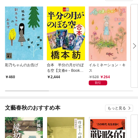
彩乃ちゃんのお告げ
合本 半分の月がのぼ
イルミネーション・キ
月光
る空【文春e－Book
ス
s】
528
264
460
2,444
5
割引
文藝春秋のおすすめ本
もっと見る