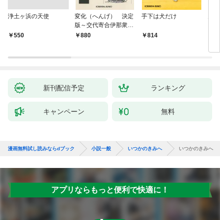
浄土ヶ浜の天使
変化（へんげ） 決定
手下は犬だけ
鬼役
版～交代寄合伊那衆異
聞（1）～
￥550
880
814
7
新刊配信予定
ランキング
キャンペーン
無料
漫画無料試し読みならdブック
小説一般
いつかのきみへ
いつかのきみへ
アプリならもっと便利で快適に！