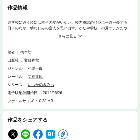
作品情報
進学校に通う陸には本当の友がいない。校内模試の順位に一喜一憂する
日々のなか、幼なじみの嘉人を思い出す。かたや学校一の秀才、かたや学
校一の不良。ふたりが仲良くするのを周りの連中は不思議がった。でも多
くを語らなくても、気持ちが通じ合うのはこいつだけなんだ──潔癖で繊
細な少年たちの交流がひかる傑作「大富橋」ほか５篇。東京の下町・深川
に架かる６つの橋を軸に、人生にちょっとつまずいた人びとの人間模様を
著者
橋本紡
写しとった、やさしく清冽な物語。
出版社
文藝春秋
ジャンル
小説一般
レーベル
文春文庫
シリーズ
いつかのきみへ
電子版配信開始日
2012/06/26
ファイルサイズ
0.28 MB
作品をシェアする