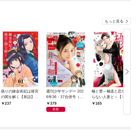
もっと見る
偽りの錬金術妃は後宮
週刊少年サンデー 202
極と蕾～極道と恋を知
の闇を解く【単話】
6年36・37合併号（20
らない人妻と～【マイ
（１）
26年8月5日発売号）
クロ】（１）
379
237
165
新着