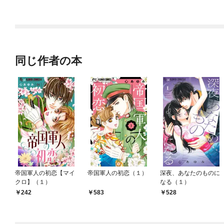
タブツ王太子に溺愛さ
と結婚します～ 分冊
で鍛えた最強の【神
れてます！？ 【短編】
版
眼】で無双する～
同じ作者の本
帝国軍人の初恋【マイ
帝国軍人の初恋（１）
深夜、あなたのものに
クロ】（１）
なる（１）
242
583
528