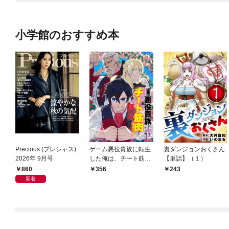
小学館のおすすめ本
Precious (プレシャス)
ゲーム悪役貴族に転生
裏ダンジョンおくさん
2026年 9月号
した俺は、チート筋肉
【単話】（１）
で無双する【単話】
860
356
243
（１）
新着