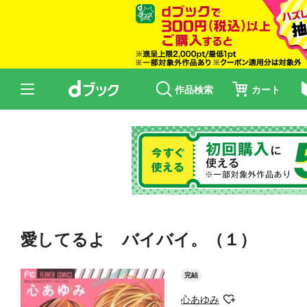
作品検索
カート
愛してるよ バイバイ。（１）
完結
心あゆみ