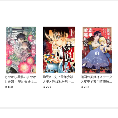
あやかし屋敷のまやか
幼児A～史上最年少殺
傾国の美姫はステータ
し夫婦 ～契約夫婦は鎌
人犯と呼ばれた男～
ス変更で素手喧嘩無敗
倉で妖怪の集う家を守
【単話】（１）
になりました【単話】
168
227
282
る～【単話】（１）
（１）