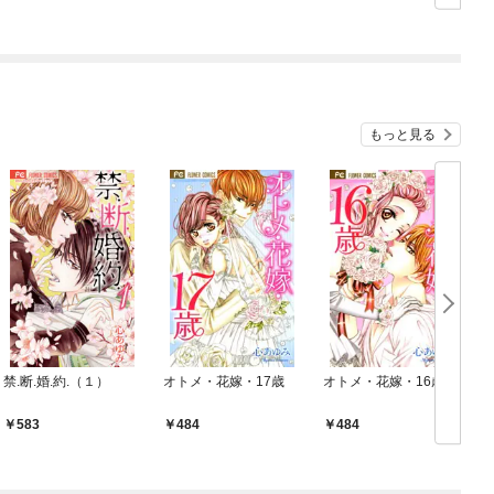
もっと見る
禁.断.婚.約.（１）
オトメ・花嫁・17歳
オトメ・花嫁・16歳
583
484
484