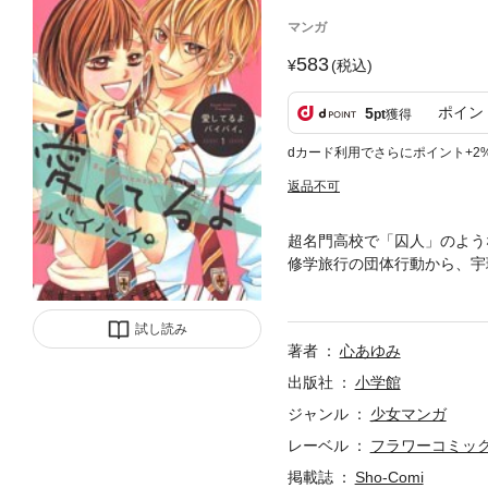
マンガ
583
(税込)
ポイン
5
pt
獲得
dカード利用でさらにポイント+2
返品不可
超名門高校で「囚人」のよう
修学旅行の団体行動から、宇
当の姿をみたい」とお願いす
学してきた…。今、2人の運
試し読み
著者
心あゆみ
出版社
小学館
ジャンル
少女マンガ
レーベル
フラワーコミッ
掲載誌
Sho-Comi