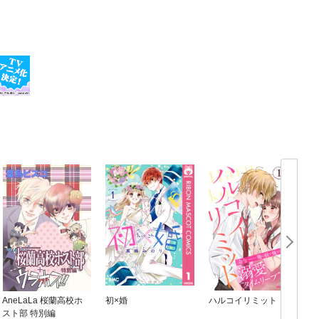
AneLaLa 桜蘭高校ホ
初×婚
ハルコイリミット
スト部 特別編