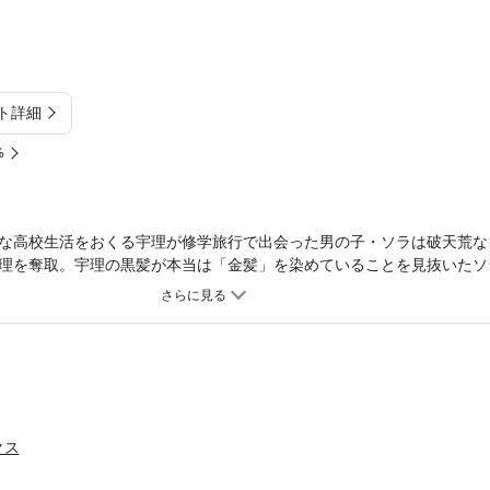
ト詳細
%
な高校生活をおくる宇理が修学旅行で出会った男の子・ソラは破天荒な
理を奪取。宇理の黒髪が本当は「金髪」を染めていることを見抜いたソ
る。たった一晩しか一緒にいられなかった二人。新学期、宇理の学校に
命の恋がスタートする！！
クス