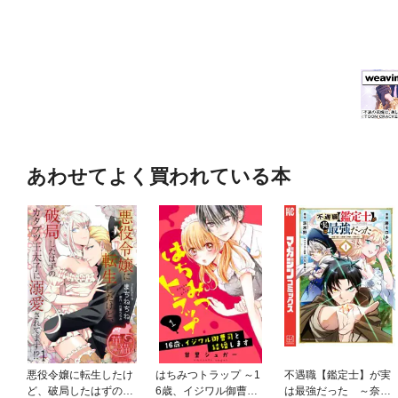
あわせてよく買われている本
悪役令嬢に転生したけ
はちみつトラップ ～1
不遇職【鑑定士】が実
ど、破局したはずのカ
6歳、イジワル御曹司
は最強だった ～奈落