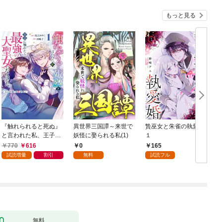
もっと見る
『触れられると死ぬ』
異世界三国譚～来世で
贄巫女と朱雀の執愛婚
と言われた私、王子に
妖怪に娶られる私(1)
１
触れたら最強の大聖女
770
616
0
165
になりました。ところ
試読増量
割引
無料
試読フル
で殿下の愛が重い 1巻
無料