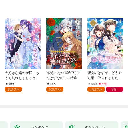
大好きな婚約者様、も
“愛されない運命”だっ
聖女のはずが、どうや
うお別れしましょう。
たはずなのに～時戻り
ら乗っ取られました 1
１
王妃の二度目の結婚～
巻
165
165
660
330
１
試読フル
試読フル
試読フル
割引
ランキング
キャンペーン