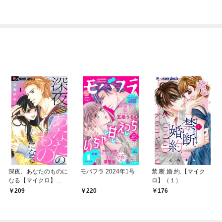
破滅の邪竜は花嫁を甘
やかしたいー
深夜、あなたのものに
モバフラ 2024年1号
禁.断.婚.約.【マイク
なる【マイクロ】
ロ】（１）
（１）
209
220
176