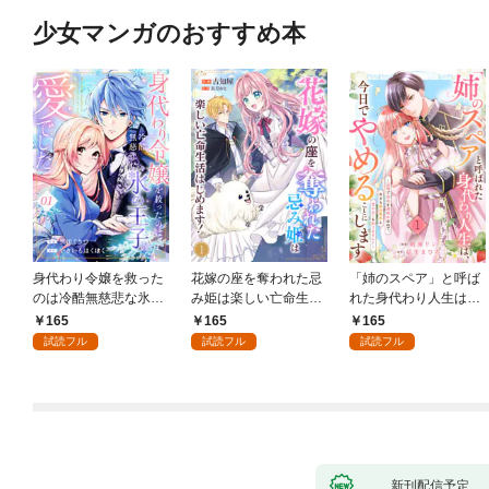
少女マンガのおすすめ本
身代わり令嬢を救った
花嫁の座を奪われた忌
「姉のスペア」と呼ば
のは冷酷無慈悲な氷の
み姫は楽しい亡命生活
れた身代わり人生は、
王子の愛でした１
はじめます！１
今日でやめることにし
165
165
165
ます～辺境で自由を満
試読フル
試読フル
試読フル
喫中なので、今さら真
の聖女と言われても知
りません！～１
新刊配信予定