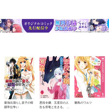
最強出涸らし皇子の暗
悪役令嬢、五度目の人
雛鳥のワルツ
躍帝位争い
生を邪竜と生きる。 ー