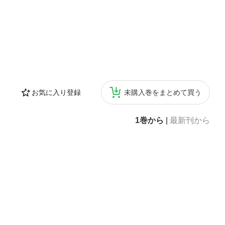
お気に入り登録
未購入巻をまとめて買う
1巻から
|
最新刊から