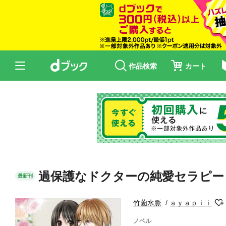
作品検索
カート
過保護なドクターの純愛セラピー
最新刊
竹薗水脈
ａｙａｐｉｉ
ノベル