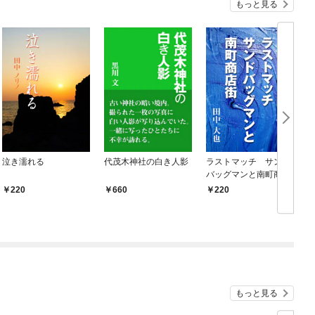
もっと見る
泣き濡れる
代茂木神社の白き人影
ラストマッチ サンド
バッグマンと南町商店
街
220
660
220
もっと見る