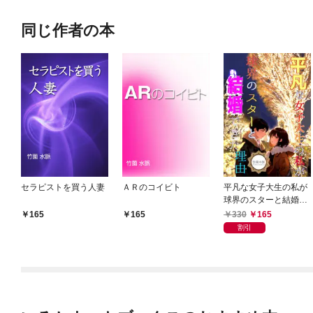
同じ作者の本
セラピストを買う人妻
ＡＲのコイビト
平凡な女子大生の私が
球界のスターと結婚で
きた理由
330
165
165
165
割引