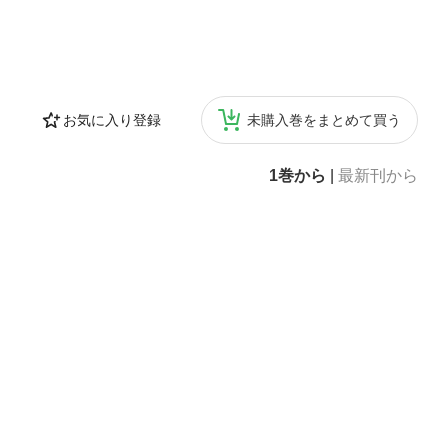
お気に入り登録
未購入巻をまとめて買う
1巻から
|
最新刊から