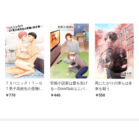
ＴＳパニック！？～Ｄ
官能小説家は愛を告げ
死にたがりの僕らは未
Ｔ男子高校生の受難in
る―Dom/Subユニバー
来を願う
男子寮～
ス―
770
440
550