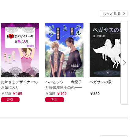
もっと見る
お姉さまデザイナーの
ハルとジウ——寺息子
ペガサスの泉
お気に入り
と葬儀屋息子の恋——
330
165
385
192
330
割引
割引