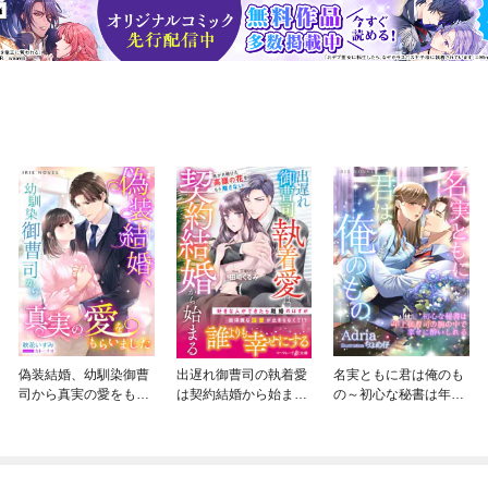
偽装結婚、幼馴染御曹
出遅れ御曹司の執着愛
名実ともに君は俺のも
司から真実の愛をもら
は契約結婚から始まる
の～初心な秘書は年上
いました
～焦がれ続けた高嶺の
御曹司の腕の中で幸せ
花を、もう離さない～
に酔いしれる～