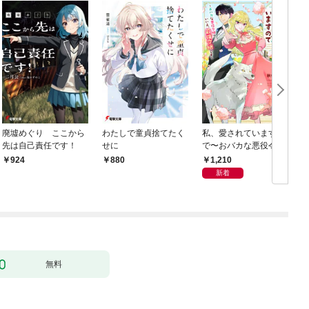
廃墟めぐり ここから
わたしで童貞捨てたく
私、愛されていますの
先は自己責任です！
せに
で〜おバカな悪役令
嬢？いいえ、最強令嬢
1,210
924
880
です〜
新着
無料