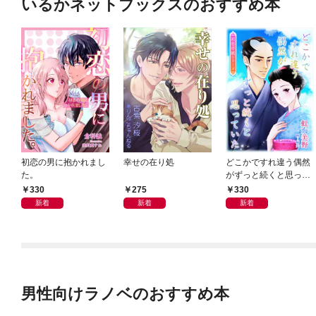
いるかネットブックスのおすすめ本
初恋の男に抱かれまし
幸せの在り処
どこかですれ違う偶然
た。
がずっと続くと思って
いた
330
275
330
新着
新着
新着
男性向けラノベのおすすめ本