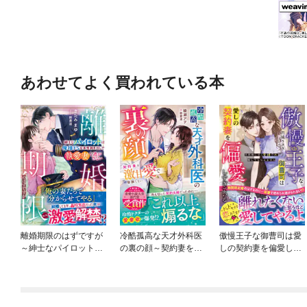
あわせてよく買われている本
離婚期限のはずですが
冷酷孤高な天才外科医
傲慢王子な御曹司は愛
～紳士なパイロットは
の裏の顔～契約妻を激
しの契約妻を偏愛しす
俺様ドSな本性剥き出
甘愛で容赦しない～
ぎている～旦那様に甘
しで執愛妻を逃がさな
【SS付き】
く束縛され離してもら
い～【SS付き】
えません～【SS付き】