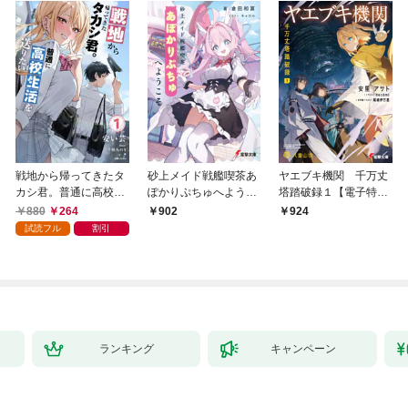
戦地から帰ってきたタ
砂上メイド戦艦喫茶あ
ヤエブキ機関 千万丈
カシ君。普通に高校生
ぽかりぷちゅへようこ
塔踏破録１【電子特別
活を送りたい【電子版
そ
版】
880
264
902
924
特典付】１
試読フル
割引
ランキング
キャンペーン