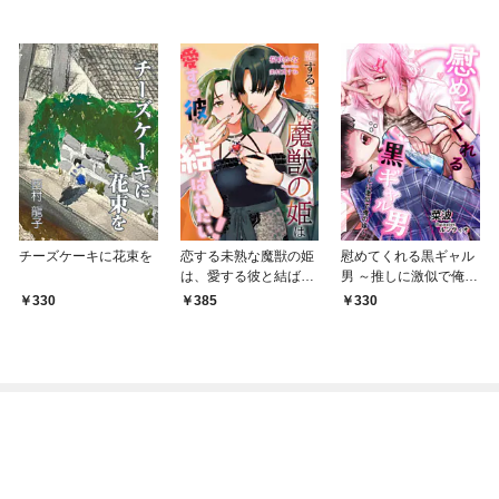
チーズケーキに花束を
恋する未熟な魔獣の姫
慰めてくれる黒ギャル
は、愛する彼と結ばれ
男 ～推しに激似で俺の
たい！
嫁～
330
385
330