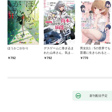
ほうかごがかり
デスゲームに巻き込ま
男女比1：5の世界でも
れた山本さん、気まま
普通に生きられると思
にゲームバランスを崩
った？ ～激重感情な
792
792
770
壊させる【電子特別
彼女たちが無自覚男子
版】
に翻弄されたら～
新刊配信予定