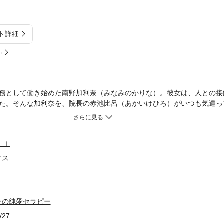
ト詳細
%
務として働き始めた南野加利奈（みなみのかりな）。彼女は、人との接
た。そんな加利奈を、院長の赤池比呂（あかいけひろ）がいつも気遣っ
、少しずつ君の治療をしていこう」と言い出す。見詰め合うことから始
スしてる！？ドクター×医療事務のドキドキオフィスラブストーリー！
ｉｉ
クス
ーの純愛セラピー
/27