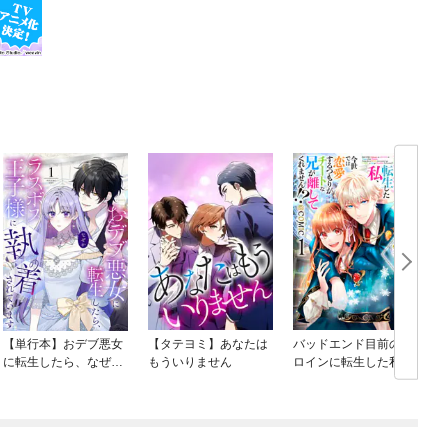
【単行本】おデブ悪女
【タテヨミ】あなたは
バッドエンド目前のヒ
に転生したら、なぜか
もういりません
ロインに転生した私、
ラスボス王子様に執着
今世では恋愛するつも
されています
りがチートな兄が離し
てくれません！？@C
OMIC