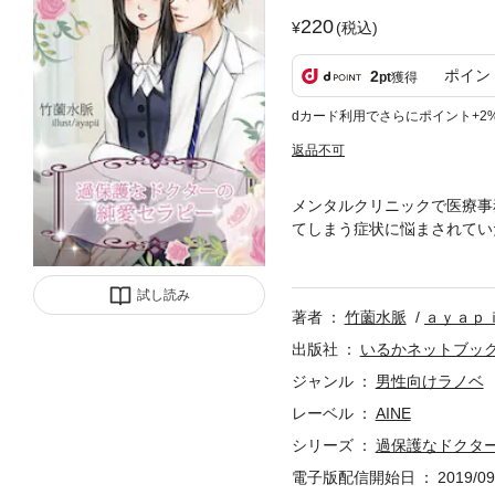
220
(税込)
ポイン
2
pt
獲得
dカード利用でさらにポイント+2
返品不可
メンタルクリニックで医療事
てしまう症状に悩まされてい
は「診療時間が終わった後に
ずが、いつのまにか先生とキ
試し読み
著者
竹薗水脈
ａｙａｐ
出版社
いるかネットブッ
ジャンル
男性向けラノベ
レーベル
AINE
シリーズ
過保護なドクタ
電子版配信開始日
2019/09