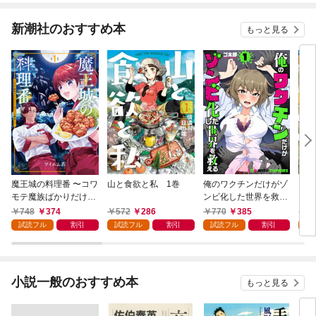
新潮社のおすすめ本
もっと見る
魔王城の料理番 〜コワ
山と食欲と私 1巻
俺のワクチンだけがゾ
クマ
モテ魔族ばかりだけ
ンビ化した世界を救え
ど、ホワイトな職場で
る 1巻
748
374
572
286
770
385
7
す〜 1巻
試読フル
割引
試読フル
割引
試読フル
割引
試
小説一般のおすすめ本
もっと見る