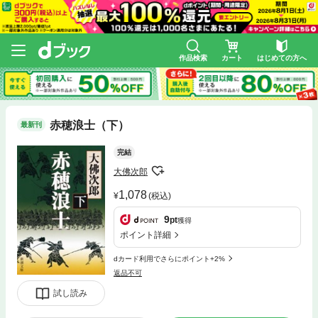
作品検索
カート
はじめての方へ
赤穂浪士（下）
最新刊
完結
大佛次郎
1,078
(税込)
9
pt
獲得
ポイント詳細
dカード利用でさらにポイント+2%
返品不可
試し読み