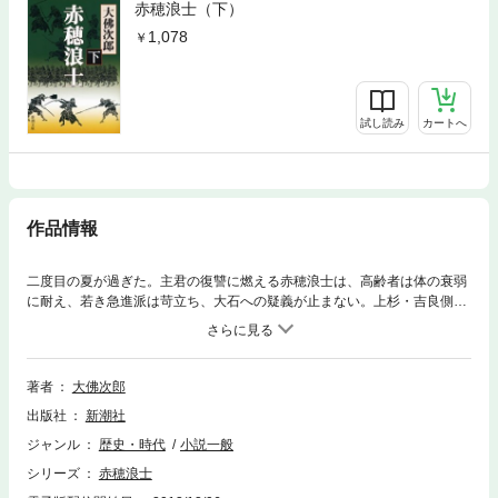
赤穂浪士（下）
1,078
試し読み
カートへ
作品情報
二度目の夏が過ぎた。主君の復讐に燃える赤穂浪士は、高齢者は体の衰弱
に耐え、若き急進派は苛立ち、大石への疑義が止まない。上杉・吉良側も
周到な権謀術数を巡らし、小競り合いが頻発する。しかし、大願に向け、
遂に内蔵助が動きはじめた。呉服屋に、医者に姿を変え、江戸の町に潜ん
でいた浪士たちが、次々と結集する。しかし、——目指す上野介は果して
屋敷に潜んでいるのか？
著者
大佛次郎
出版社
新潮社
ジャンル
歴史・時代
小説一般
シリーズ
赤穂浪士