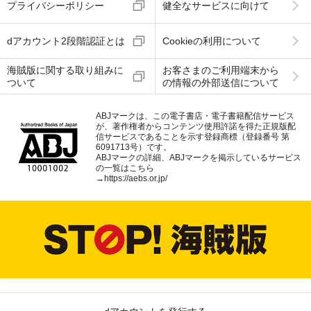
プライバシーポリシー
健全なサービスに向けて
dアカウント2段階認証とは
Cookieの利用について
海賊版に関する取り組みに
お客さまのご利用端末から
ついて
の情報の外部送信について
ABJマークは、この電子書店・電子書籍配信サービス
が、著作権者からコンテンツ使用許諾を得た正規版配
信サービスであることを示す登録商標（登録番号 第
6091713号）です。
ABJマークの詳細、ABJマークを掲示しているサービス
の一覧はこちら
→
https://aebs.or.jp/