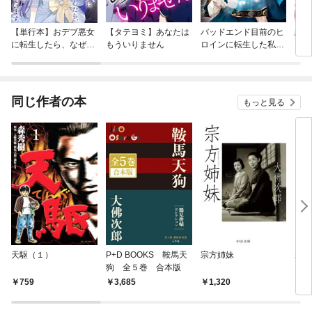
【単行本】おデブ悪女
【タテヨミ】あなたは
バッドエンド目前のヒ
結界
に転生したら、なぜか
もういりません
ロインに転生した私、
ラスボス王子様に執着
今世では恋愛するつも
されています
りがチートな兄が離し
てくれません！？@C
OMIC
同じ作者の本
もっと見る
天駆（１）
P+D BOOKS 鞍馬天
宗方姉妹
霧笛
狗 全５巻 合本版
759
3,685
1,320
1,