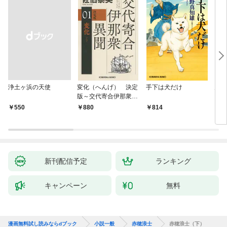
浄土ヶ浜の天使
変化（へんげ） 決定
手下は犬だけ
鬼役
版～交代寄合伊那衆異
聞（1）～
￥550
880
814
7
新刊配信予定
ランキング
キャンペーン
無料
漫画無料試し読みならdブック
小説一般
赤穂浪士
赤穂浪士（下）