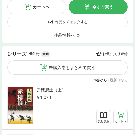
カートへ
今すぐ買う
作品をチェックする
作品情報へ
全2冊
シリーズ
お気に入り登録
完結
未購入巻をまとめて買う
1巻から
|
最新刊から
赤穂浪士（上）
1,078
試し読み
カートへ