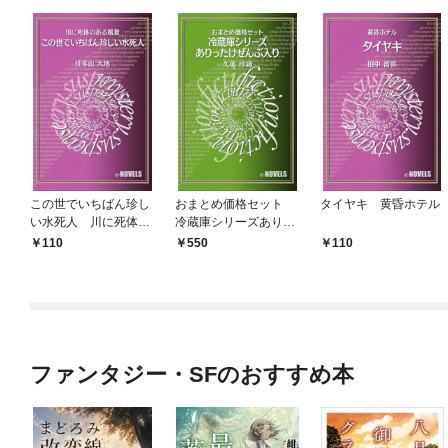
この世でいちばん珍し
おまとめ価格セット
タイヤキ 黄昏ホテル
い水死人 川に死体の
冷蔵庫シリーズありっ
ある風景
たけ全部入り
110
550
110
ファンタジー・SFのおすすめ本