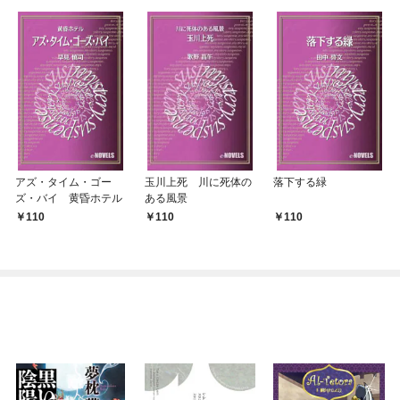
アズ・タイム・ゴー
玉川上死 川に死体の
落下する緑
ズ・バイ 黄昏ホテル
ある風景
110
110
110