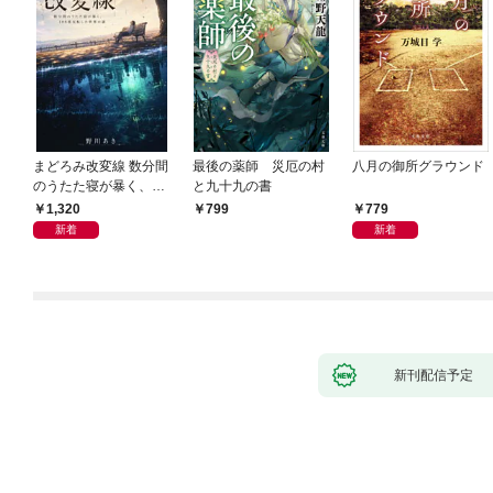
まどろみ改変線 数分間
最後の薬師 災厄の村
八月の御所グラウンド
のうたた寝が暴く、18
と九十九の書
0度反転した世界の謎
1,320
779
799
新着
新着
新刊配信予定