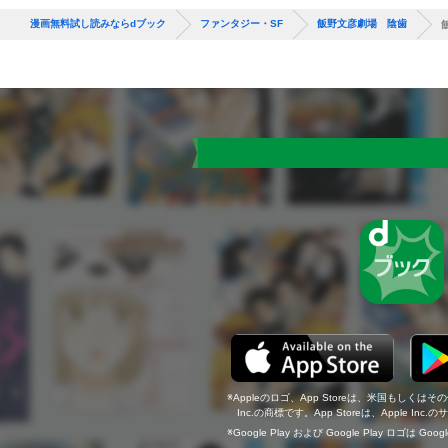
漫画無料試し読みならdブック
ファンタジー・SF
飯野文彦劇場 陰歯
Appleのロゴ、App Storeは、米国もしくはそ
Inc.の商標です。App Storeは、Apple In
Google Play および Google Play ロゴは Go