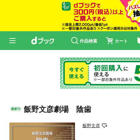
作品検索
カート
飯野文彦劇場 陰歯
最新刊
飯野文彦