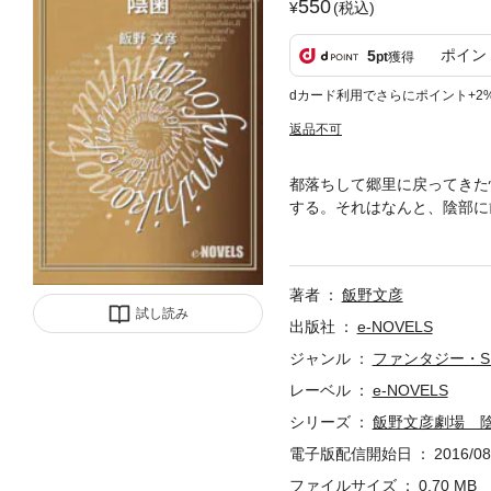
550
(税込)
ポイン
5
pt
獲得
dカード利用でさらにポイント+2
返品不可
都落ちして郷里に戻ってきた
する。それはなんと、陰部に
悲しくも驚きの運命が綴られ
著者
飯野文彦
試し読み
出版社
e-NOVELS
ジャンル
ファンタジー・S
レーベル
e-NOVELS
シリーズ
飯野文彦劇場 
電子版配信開始日
2016/08
ファイルサイズ
0.70 MB