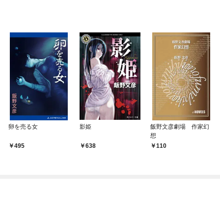
卵を売る女
影姫
飯野文彦劇場 作家幻
想
495
638
110