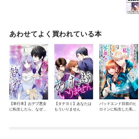
あわせてよく買われている本
【単行本】おデブ悪女
【タテヨミ】あなたは
バッドエンド目前のヒ
に転生したら、なぜか
もういりません
ロインに転生した私、
ラスボス王子様に執着
今世では恋愛するつも
されています
りがチートな兄が離し
てくれません！？@C
OMIC