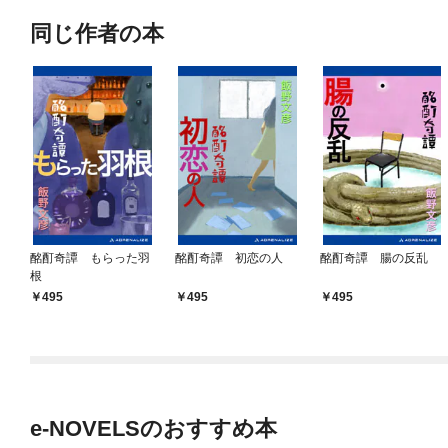
同じ作者の本
酩酊奇譚 もらった羽
酩酊奇譚 初恋の人
酩酊奇譚 腸の反乱
根
495
495
495
e-NOVELSのおすすめ本