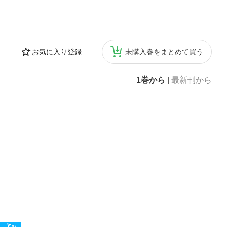
お気に入り登録
未購入巻をまとめて買う
1巻から
|
最新刊から