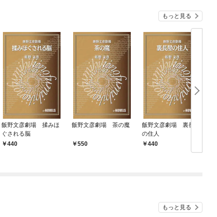
もっと見る
飯野文彦劇場 揉みほ
飯野文彦劇場 茶の魔
飯野文彦劇場 裏長屋
ぐされる脳
の住人
440
550
440
もっと見る