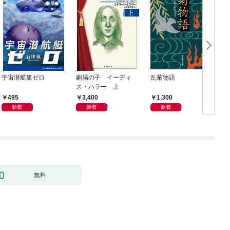
宇宙潜航艇ゼロ
劇場の子 イーディ
乱菊物語
ス・ハラー 上
495
3,400
1,300
新着
新着
新着
無料