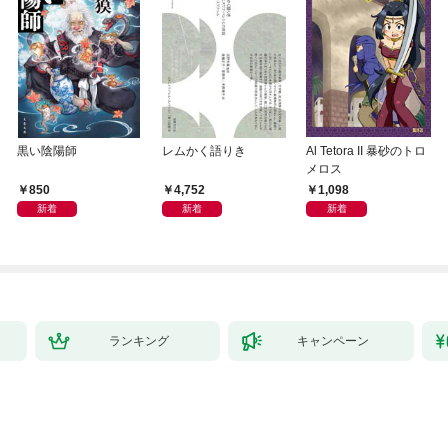
黒い陰陽師
レムかく語りき
Al Tetora II 暴砂のトロ
メロス
850
4,752
1,098
新着
新着
新着
ランキング
キャンペーン