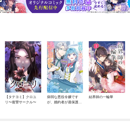
【タテヨミ】クロユ
病弱な悪役令嬢です
結界師の一輪華
リ〜復讐サークル〜
が、婚約者が過保護す
ぎて逃げ出したい(私た
ち犬猿の仲でしたよ
ね！？)