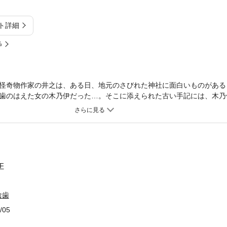
ト詳細
%
怪奇物作家の井之は、ある日、地元のさびれた神社に面白いものがある
歯のはえた女の木乃伊だった…。そこに添えられた古い手記には、木乃
ていた。やがて、その木乃伊に魅了された井之は…。
F
陰歯
/05