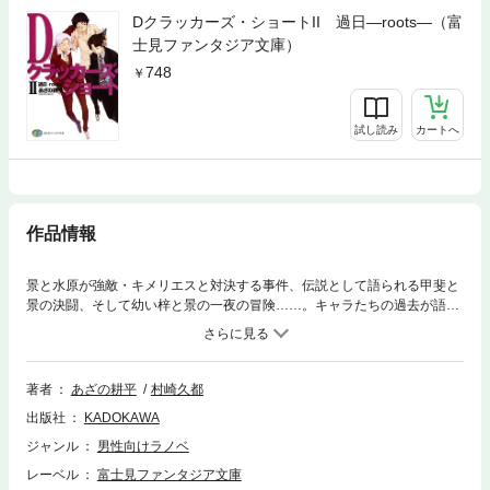
Dクラッカーズ・ショートII 過日―roots―（富
士見ファンタジア文庫）
748
試し読み
カートへ
作品情報
景と水原が強敵・キメリエスと対決する事件、伝説として語られる甲斐と
景の決闘、そして幼い梓と景の一夜の冒険……。キャラたちの過去が語ら
れる短編集第２弾。今まで文庫に収録されていなかった短編２本も収録！
著者
あざの耕平
村崎久都
出版社
KADOKAWA
ジャンル
男性向けラノベ
レーベル
富士見ファンタジア文庫