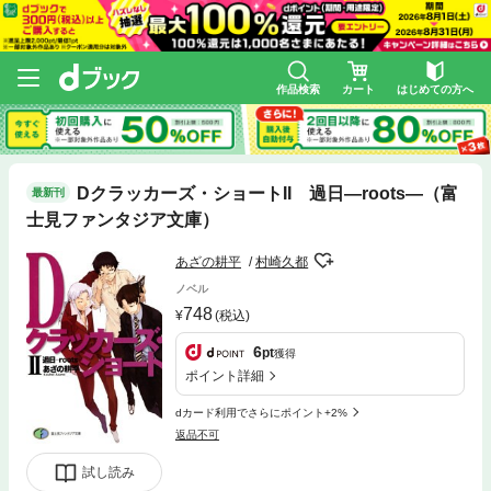
作品検索
カート
はじめての方へ
Dクラッカーズ・ショートII 過日―roots―（富
最新刊
士見ファンタジア文庫）
あざの耕平
村崎久都
ノベル
748
(税込)
6
pt
獲得
ポイント詳細
dカード利用でさらにポイント+2%
返品不可
試し読み