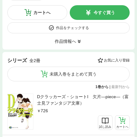
カートへ
今すぐ買う
作品をチェックする
作品情報へ
シリーズ
全2冊
お気に入り登録
未購入巻をまとめて買う
1巻から
|
最新刊から
Dクラッカーズ・ショートI 欠片―piece―（富
士見ファンタジア文庫）
726
試し読み
カートへ