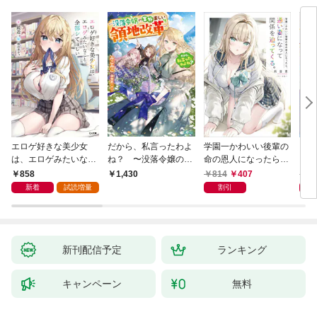
エロゲ好きな美少女
だから、私言ったわよ
学園一かわいい後輩の
くた
は、エロゲみたいなこ
ね？ 〜没落令嬢の案
命の恩人になったら、
ども
と全部シてほしい【電
外楽しい領地改革〜
通い妻になって関係を
858
814
407
8
1,430
子ＳＳ特典付き】
迫ってくる。
新着
試読増量
割引
新刊配信予定
ランキング
キャンペーン
無料