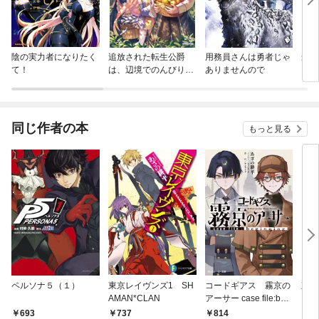
陰の実力者になりたく
追放された転生公爵
用務員さんは勇者じゃ
最強
て！
は、辺境でのんびりと
ありませんので
こと
畑を耕したかった
同じ作者の本
もっと見る
ペルソナ５（１）
東京レイヴンズ1 SH
コードギアス 霧京の
東京
AMAN*CLAN
アーサー case file:begi
ｏｒ
nning
ｇ（
693
737
814
5