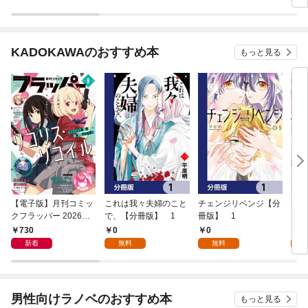
KADOKAWAのおすすめ本
もっと見る
【電子版】月刊コミッ
これは我々夫婦のこと
チェンジリベンジ【分
チェ
クフラッパー 2026年9
で、【分冊版】 1
冊版】 1
月号
730
0
0
7
新着
無料
無料
試
男性向けラノベのおすすめ本
もっと見る