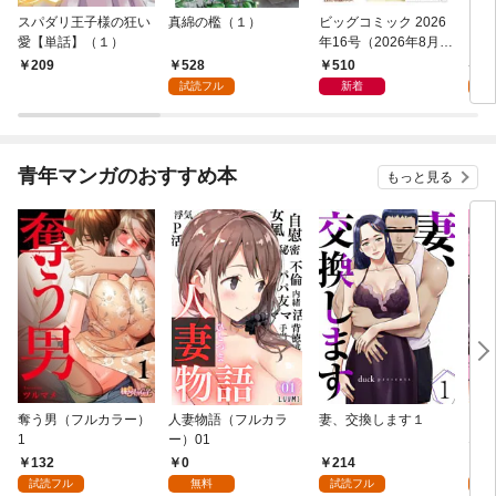
スパダリ王子様の狂い
真綿の檻（１）
ビッグコミック 2026
こん
愛【単話】（１）
年16号（2026年8月7
（１
日発売）
528
510
5
209
試読フル
新着
試
青年マンガのおすすめ本
もっと見る
奪う男（フルカラー）
人妻物語（フルカラ
妻、交換します１
ごめ
1
ー）01
ない
132
0
214
1
試読フル
無料
試読フル
試