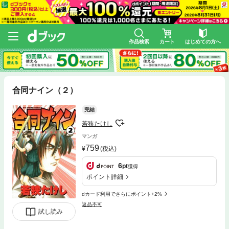
作品検索
カート
はじめての方へ
合同ナイン（２）
完結
若狭たけし
マンガ
759
(税込)
6
pt
獲得
ポイント詳細
dカード利用でさらにポイント+2%
返品不可
試し読み