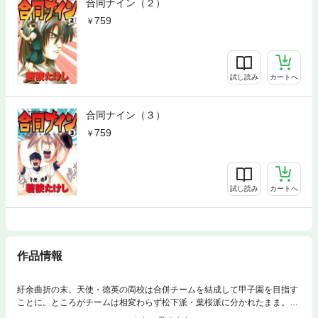
合同ナイン（２）
759
試し読み
カートへ
合同ナイン（３）
759
試し読み
カートへ
作品情報
紆余曲折の末、天使・徳英の両校は合併チームを結成して甲子園を目指す
ことに。ところがチームは相変わらず松下派・葉桜派に分かれたまま。そ
こで矢古部神父は……。