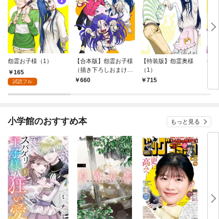
怨霊お子様（1）
【合本版】怨霊お子様
【特装版】怨霊奥様
怨霊
（描き下ろしおまけ付
（1）
165
き）（1）
660
715
1
試読フル
小学館のおすすめ本
もっと見る