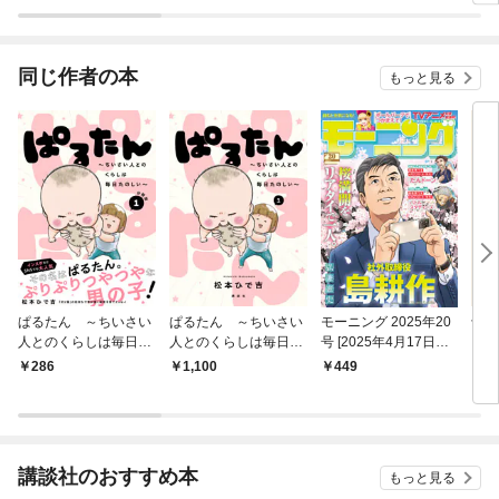
きす
ク）
同じ作者の本
もっと見る
ぱるたん ～ちいさい
ぱるたん ～ちいさい
モーニング 2025年20
十月
人とのくらしは毎日た
人とのくらしは毎日た
号 [2025年4月17日発
い
のしい～ 分冊版
のしい～（１）
売]
286
1,100
449
1,
（１）
講談社のおすすめ本
もっと見る