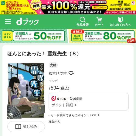
作品検索
カート
はじめての方へ
ほんとにあった！ 霊媒先生（８）
完結
松本ひで吉
マンガ
594
(税込)
5
pt
獲得
ポイント詳細
dカード利用でさらにポイント+2%
返品不可
試し読み