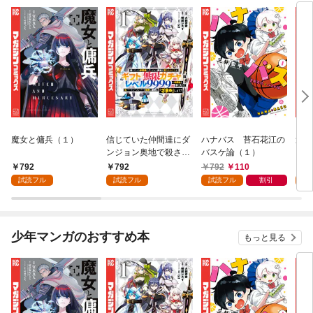
魔女と傭兵（１）
信じていた仲間達にダ
ハナバス 苔石花江の
追放
ンジョン奥地で殺され
バスケ論（１）
『自
かけたがギフト『無限
領地
792
792
792
110
7
ガチャ』でレベル９９
強の
試読フル
試読フル
試読フル
割引
試
９９の仲間達を手に入
～最
れて元パーティーメン
で始
バーと世界に復讐＆
拓ス
『ざまぁ！』します！
（１
少年マンガのおすすめ本
もっと見る
（１）