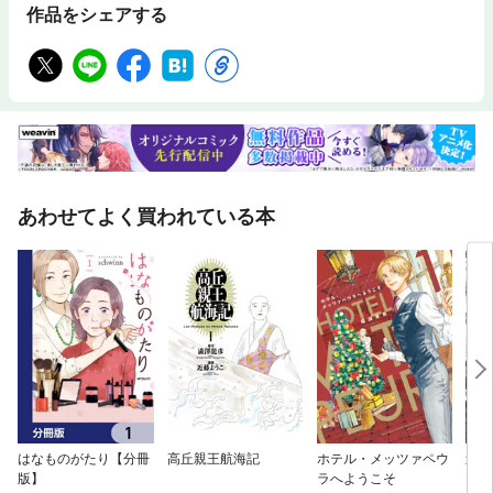
作品をシェアする
あわせてよく買われている本
はなものがたり【分冊
高丘親王航海記
ホテル・メッツァペウ
逃が
版】
ラへようこそ
たが