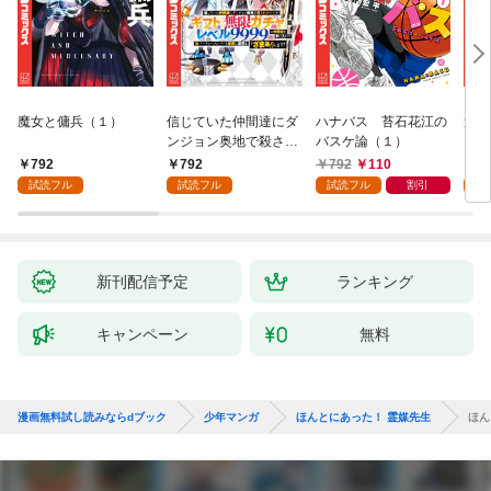
魔女と傭兵（１）
信じていた仲間達にダ
ハナバス 苔石花江の
追放
ンジョン奥地で殺され
バスケ論（１）
『自
かけたがギフト『無限
領地
792
792
792
110
7
ガチャ』でレベル９９
強の
試読フル
試読フル
試読フル
割引
試
９９の仲間達を手に入
～最
れて元パーティーメン
で始
バーと世界に復讐＆
拓ス
『ざまぁ！』します！
（１
（１）
新刊配信予定
ランキング
キャンペーン
無料
漫画無料試し読みならdブック
少年マンガ
ほんとにあった！ 霊媒先生
ほん