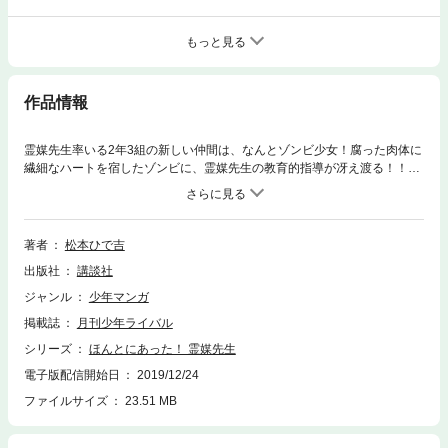
もっと見る
作品情報
霊媒先生率いる2年3組の新しい仲間は、なんとゾンビ少女！腐った肉体に
繊細なハートを宿したゾンビに、霊媒先生の教育的指導が冴え渡る！！愉
快な仲間たちが命がけで繰り広げる怖面白い学園ギャグ！第35回講談社漫
画賞【児童部門】受賞！
著者
松本ひで吉
出版社
講談社
ジャンル
少年マンガ
掲載誌
月刊少年ライバル
シリーズ
ほんとにあった！ 霊媒先生
電子版配信開始日
2019/12/24
ファイルサイズ
23.51 MB