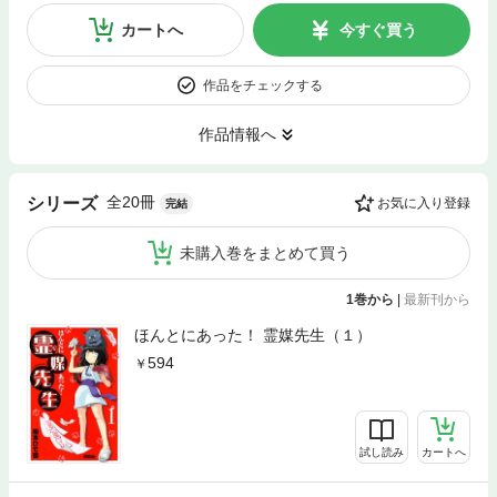
カートへ
今すぐ買う
作品をチェックする
作品情報へ
全20冊
シリーズ
お気に入り登録
完結
未購入巻をまとめて買う
1巻から
|
最新刊から
ほんとにあった！ 霊媒先生（１）
594
試し読み
カートへ