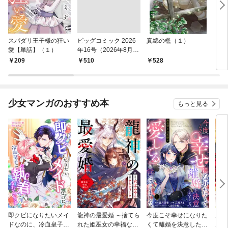
スパダリ王子様の狂い
ビッグコミック 2026
真綿の檻（１）
こん
愛【単話】（１）
年16号（2026年8月7
（１
日発売）
209
￥510
528
5
少女マンガのおすすめ本
もっと見る
即クビになりたいメイ
龍神の最愛婚 ～捨てら
今度こそ幸せになりた
鬼条
ドなのに、冷血皇子に
れた姫巫女の幸福な嫁
くて離婚を決意したと
見初