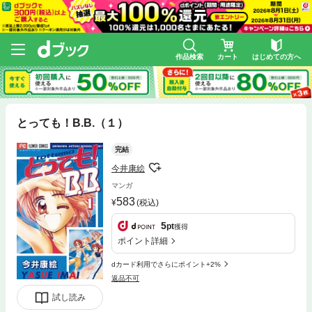
作品検索
カート
はじめての方へ
とっても！B.B.（１）
完結
今井康絵
マンガ
583
(税込)
5
pt
獲得
ポイント詳細
dカード利用でさらにポイント+2%
返品不可
試し読み