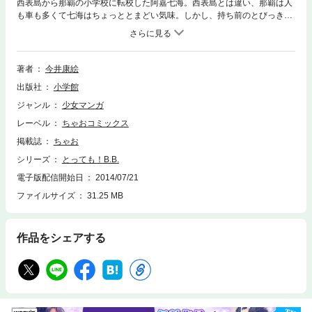
西表島から那覇の小学校に転校した阿嘉七海。西表島とは違い、那覇は人
も車も多くて七海はちょっととまどい気味。しかし、持ち前のとびっきり
の明るさで彼女は新しい生活をスタートさせるのだった。そんな中、クラ
スメイトの又吉舞にアクターズにさそわれた七海。そこで待っていた出会
いとは！？
著者
今井康絵
出版社
小学館
ジャンル
少女マンガ
レーベル
ちゃおコミックス
掲載誌
ちゃお
シリーズ
とっても！B.B.
電子版配信開始日
2014/07/21
ファイルサイズ
31.25 MB
作品をシェアする