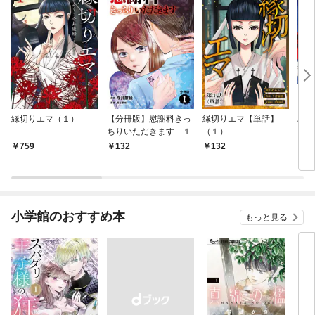
縁切りエマ（１）
【分冊版】慰謝料きっ
縁切りエマ【単話】
ぷっ
ちりいただきます １
（１）
ス
ムズ
759
132
132
1,
小学館のおすすめ本
もっと見る