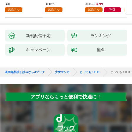
執着されています第1
入り～: 1
ころ、無表情な旦那様
～１
0
165
198
99
1
話
が「愛してる」と言っ
試読フル
試読フル
試読フル
割引
試
てきました。1
新刊配信予定
ランキング
キャンペーン
無料
漫画無料試し読みならdブック
少女マンガ
とっても！B.B.
とっても！B.B
アプリならもっと便利で快適に！