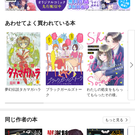
あわせてよく買われている本
夢幻伝説タカマガハラ
ブラックガールズトー
わたしの処女をもらっ
みん
ク
てもらったその後。
いい
るけ
れな
同じ作者の本
もっと見る