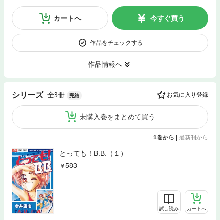
カートへ
今すぐ買う
作品をチェックする
作品情報へ
全3冊
シリーズ
お気に入り登録
完結
未購入巻をまとめて買う
1巻から
|
最新刊から
とっても！B.B.（１）
583
試し読み
カートへ