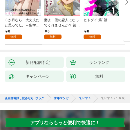
３か月なら、大丈夫だ
妻よ、僕の恋人になっ
ヒトグイ 第1話
世界
と思ってた。～留学し
てくれませんか？ 第1
レベ
た僕の留守中に、一途
話
0
0
0
0
な彼女が汚されるまで
無料
無料
無料
～ 1話
新刊配信予定
ランキング
キャンペーン
無料
漫画無料試し読みならdブック
青年マンガ
ゴルゴ13
ゴルゴ13（１０９）
アプリならもっと便利で快適に！