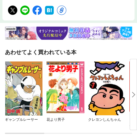
あわせてよく買われている本
ギャンブルレーサー
花より男子
クレヨンしんちゃん
１０
は立