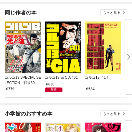
同じ作者の本
もっと見る
ゴルゴ13 SPECIAL SE
ゴルゴ13 vs CIA #01
ゴルゴ13（１）
EPI
LECTION 戦後80年
ーニ
630
の光と陰
779
534
5
新着
小学館のおすすめ本
もっと見る