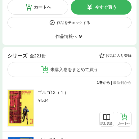
カートへ
今すぐ買う
作品をチェックする
作品情報へ
シリーズ
全221冊
お気に入り登録
未購入巻をまとめて買う
1巻から
|
最新刊から
ゴルゴ13（１）
534
試し読み
カートへ