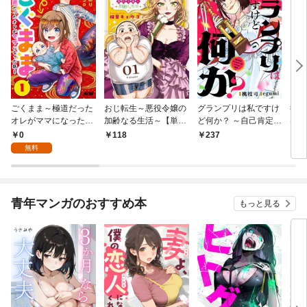
ごくまま～極道だった
おじ転生～悪役令嬢の
グランプリは私ですけ
後宮
オレがママになった話
加齢なる生活～【単
ど何か？ ～自己肯定モ
は謎
～【単話】（１）
話】（１）
ンスターのミスコン無
（１
0
118
237
2
双～【単話】（１）
無料
青年マンガのおすすめ本
もっと見る