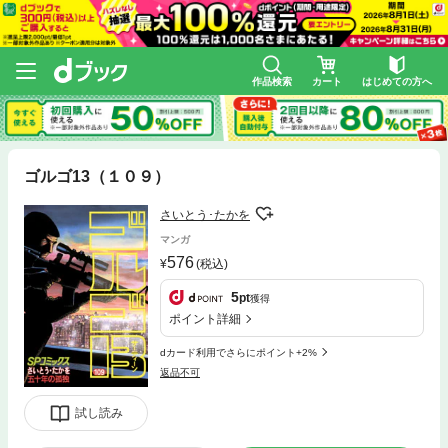
作品検索
カート
はじめての方へ
ゴルゴ13（１０９）
さいとう･たかを
マンガ
576
(税込)
5
pt
獲得
ポイント詳細
dカード利用でさらにポイント+2%
返品不可
試し読み