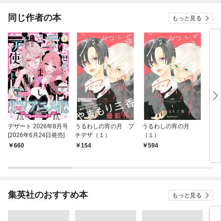
同じ作者の本
もっと見る
デザート 2026年8月号
うるわしの宵の月 プ
うるわしの宵の月
うる
[2026年6月24日発売]
チデザ（１）
（１）
（１
660
154
594
7
集英社のおすすめ本
もっと見る