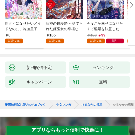
即クビになりたいメイ
龍神の最愛婚 ～捨てら
今度こそ幸せになりた
鬼条
ドなのに、冷血皇子に
れた姫巫女の幸福な嫁
くて離婚を決意したと
見初
執着されています第1
入り～: 1
ころ、無表情な旦那様
～１
0
165
198
99
1
話
が「愛してる」と言っ
試読フル
試読フル
試読フル
割引
試
てきました。1
新刊配信予定
ランキング
キャンペーン
無料
漫画無料試し読みならdブック
少女マンガ
ひるなかの流星
ひるなかの流星 
アプリならもっと便利で快適に！