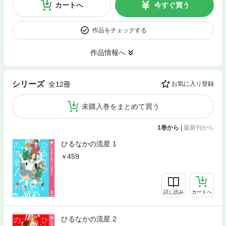
カートへ
今すぐ買う
作品をチェックする
作品情報へ
シリーズ
全12冊
お気に入り登録
未購入巻をまとめて買う
1巻から
|
最新刊から
ひるなかの流星 1
459
試し読み
カートへ
ひるなかの流星 2