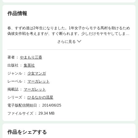
作品情報
春、すずめ達は2年生になりました。1年女子からモテる馬村を助けるため
偽彼女作戦を考えますが、すぐ断られます。少しだけモヤモヤしてしまう
すずめ。そんな時、獅子尾と偶然再会して──。 【同時収録】モア ザン ワ
ーズ
著者
やまもり三香
出版社
集英社
ジャンル
少女マンガ
レーベル
マーガレット
掲載誌
マーガレット
シリーズ
ひるなかの流星
電子版配信開始日
2014/06/25
ファイルサイズ
29.34 MB
作品をシェアする