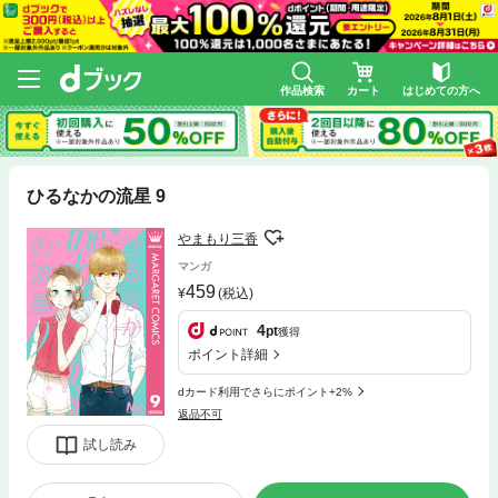
作品検索
カート
はじめての方へ
ひるなかの流星 9
やまもり三香
マンガ
459
(税込)
4
pt
獲得
ポイント詳細
dカード利用でさらにポイント+2%
返品不可
試し読み