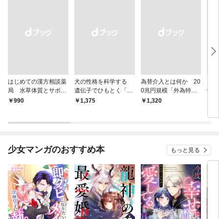
はじめての漢方相談薬
犬の性格を科学する
為替介入とは何か 20
大江
局 水草体質とサボテ
遺伝子でひもとく「最
0兆円規模「外為特
学と
ン体質
良の友」の進化
会」が生まれた謎
から
￥990
￥1,375
￥1,320
￥1,
少女マンガのおすすめ本
もっと見る