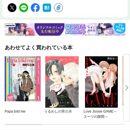
あわせてよく買われている本
Papa told me
うるわしの宵の月
Love Jossie GAME～
チェ
スーツの隙間～