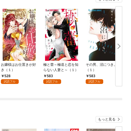
お嬢様はお仕置きが好
極と蕾～極道と恋を知
その男、沼につき。
き（１）
らない人妻と～（１）
（１）
528
583
583
試読フル
試読フル
試読フル
もっと見る