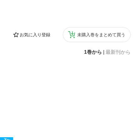
お気に入り登録
未購入巻をまとめて買う
1巻から
|
最新刊から