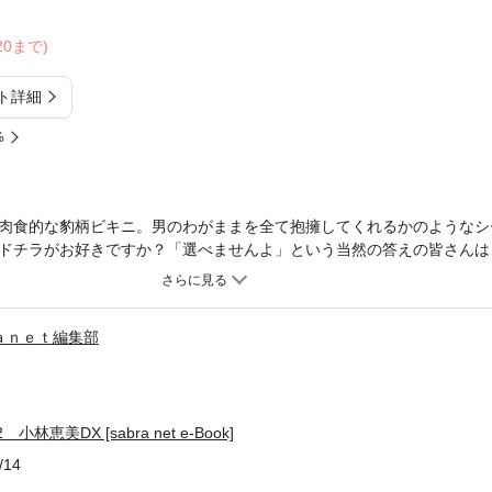
/20まで)
ト詳細
%
肉食的な豹柄ビキニ。男のわがままを全て抱擁してくれるかのようなシ
ドチラがお好きですか？「選べませんよ」という当然の答えの皆さんは
以上、あまりにもわかりやすい宣伝口上でした。ま、下半身的にお買い
月1日生まれ。東京都出身身長H164cm、B88（F）・W56・H83cm血
この作品は『BLACK&WHITE 2 小林恵美5～6』を1冊にまとめたデ
ａｎｅｔ編集部
E 2 小林恵美5～6』と同一になりますので、ご注意ください。※この作品
レイアウトの関係で、お使いの端末によっては読みづらい場合がござい
 小林恵美DX [sabra net e-Book]
/14