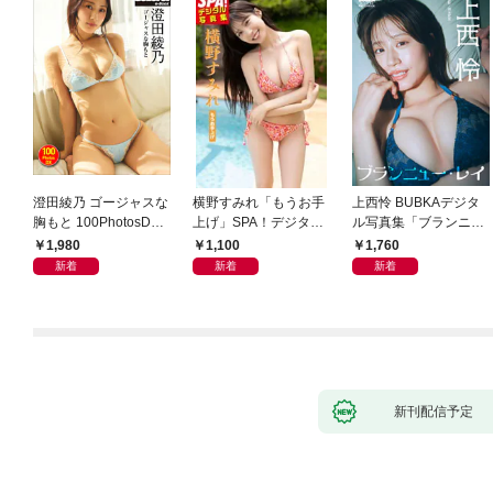
澄田綾乃 ゴージャスな
横野すみれ「もうお手
上西怜 BUBKAデジタ
胸もと 100PhotosDX[s
上げ」SPA！デジタル
ル写真集「ブランニュ
abra net e-Book]
写真集
ー・レイ」
1,980
1,100
1,760
新着
新着
新着
新刊配信予定