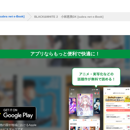
ra net e-Book]
BLACK&WHITE 2 小林恵美DX [sabra net e-Book]
アプリならもっと便利で快適に！
の他の国や地域におけるApple
c.のサービスマークです。