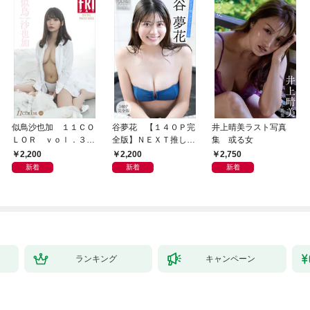
似鳥沙也加 １１ＣＯ
谷夢花 【１４０Ｐ完
井上晴美ラスト写真
ＬＯＲ ｖｏｌ．３
全版】ＮＥＸＴ推しガ
集 或る女
ＦＲＩＤＡＹデジタル
ール！ １～４ ヤン
2,200
2,200
2,750
写真集
マガデジタル写真集
新着
新着
新着
ランキング
キャンペーン