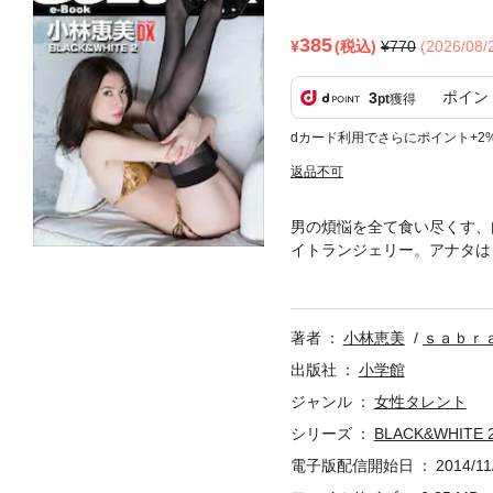
385
(税込)
770
(2026/08
ポイン
3
pt
獲得
dカード利用でさらにポイント+2
返品不可
男の煩悩を全て食い尽くす、
イトランジェリー。アナタは
ったデラックス版をどうぞ。
文・カーツさとう）1983年1
B型趣味：フットサル、野球※
著者
小林恵美
ｓａｂｒ
内容は『BLACK&WHIT
応しておりません。※作品は
出版社
小学館
端末でご覧下さい。
ジャンル
女性タレント
シリーズ
BLACK&WHITE 2
電子版配信開始日
2014/11