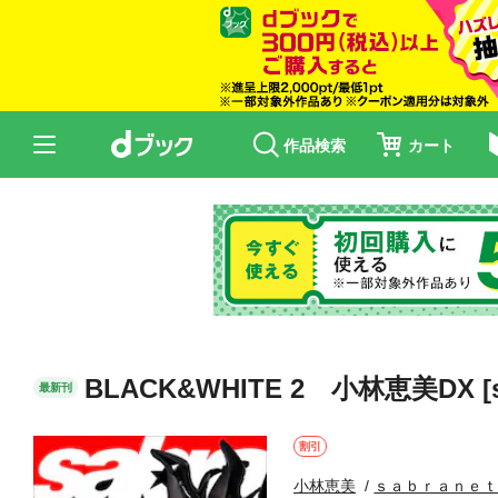
作品検索
カート
BLACK&WHITE 2 小林恵美DX [sab
最新刊
割引
小林恵美
ｓａｂｒａｎｅ