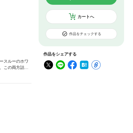
カートへ
作品をチェックする
作品をシェアする
ースルーのホワ
、この両方詰ま
得です。（解説
液型：B型血液型：
ラックス版です。
は見開き表示には対
ます。タブレット