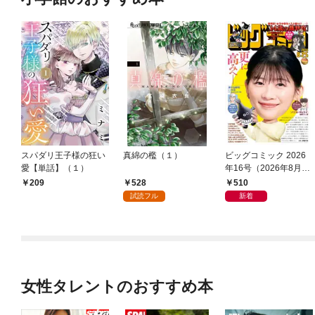
スパダリ王子様の狂い
真綿の檻（１）
ビッグコミック 2026
愛【単話】（１）
年16号（2026年8月7
日発売）
528
510
209
試読フル
新着
女性タレントのおすすめ本