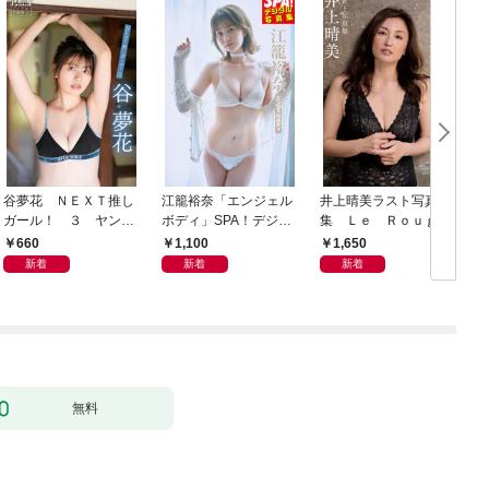
谷夢花 ＮＥＸＴ推し
江籠裕奈「エンジェル
井上晴美ラスト写真
ガール！ ３ ヤンマ
ボディ」SPA！デジタ
集 Ｌｅ Ｒｏｕｇ
ガデジタル写真集
ル写真集
ｅ ｅｔ ｌｅ Ｎｏ
660
1,100
1,650
ｉｒ
新着
新着
新着
無料