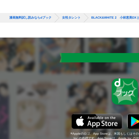
漫画無料試し読みならdブック
女性タレント
BLACK&WHITE 2 小林恵美DX [sab
Appleのロゴ、App Storeは、米国もしくはそ
Inc.の商標です。App Storeは、Apple In