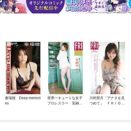
秦瑞穂 Deep memori
世界一キュートな女子
川村那月「アナタを見
es
プロレスラー 安納サ
つめて」 ＦＲＩＤＡ
オリ「バージン・ヌー
Ｙデジタル写真集
ドｖｏｌ．１」 ＦＲ
ＩＤＡＹデジタル写真
集