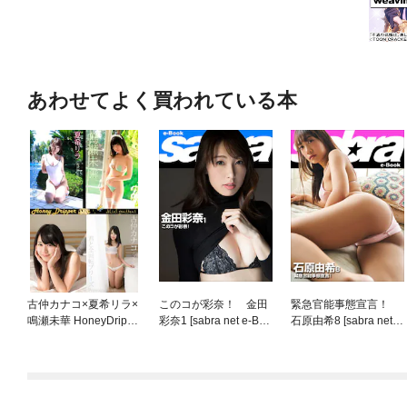
あわせてよく買われている本
古仲カナコ×夏希リラ×
このコが彩奈！ 金田
緊急官能事態宣言！
鳴瀬未華 HoneyDrippe
彩奈1 [sabra net e-Boo
石原由希8 [sabra net e
r 200Photos
k]
-Book]