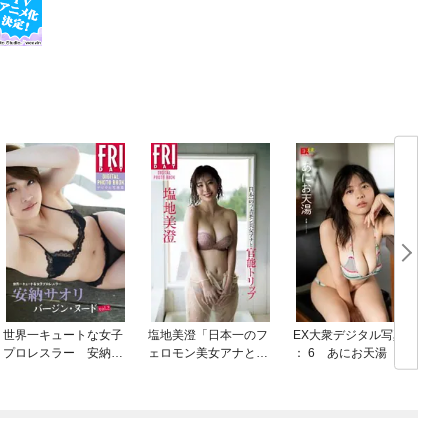
世界一キュートな女子
塩地美澄「日本一のフ
EX大衆デジタル写真集
プロレスラー 安納サ
ェロモン美女アナと官
： 6 あにお天湯「ア
オリ「バージン・ヌー
能トリップ」 ＦＲＩ
ンニュイな君と」
ドｖｏｌ．２」 ＦＲ
ＤＡＹデジタル写真集
ＩＤＡＹデジタル写真
集