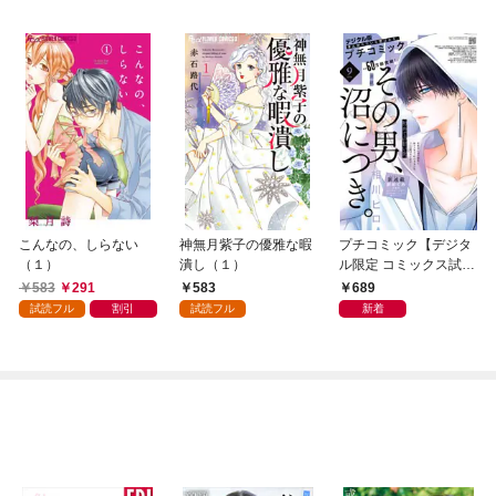
こんなの、しらない
神無月紫子の優雅な暇
プチコミック【デジタ
（１）
潰し（１）
ル限定 コミックス試し
読み特典付き】 2026
583
291
583
689
年9月号（2026年8月7
試読フル
割引
試読フル
新着
日発売）