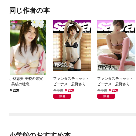
同じ作者の本
小林恵美 美貌の果実
ファンタスティック・
ファンタスティック・
+美貌の吐息
ビーナス 忍野さら7
ビーナス 忍野さら10
[sabra net e-Book]
[sabra net e-Book]
440
220
440
220
220
割引
割引
小学館のおすすめ本