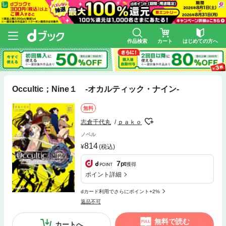
作品検索
カート
はじめての方へ
Occultic；Nine１ -オカルティック・ナイン-
無料
志倉千代丸
ｐａｋｏ
ノベル
814
(税込)
7
pt
獲得
ポイント詳細
dカード利用でさらにポイント+2%
返品不可
無料で読む
カートへ