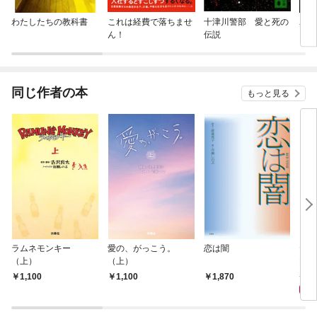
わたしたちの教科書
これは経費で落ちませ
十津川警部 愛と死の
わる
ん！
伝説
同じ作者の本
もっと見る
ラムネモンキー
愛の、がっこう。
恋は闇
たべ
（上）
（上）
MOV
8
1,100
1,100
1,870