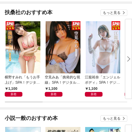
扶桑社のおすすめ本
もっと見る
横野すみれ「もうお手
空見みあ「挑発的な視
江籠裕奈「エンジェル
アイ
上げ」SPA！デジタル
線」SPA！デジタル写
ボディ」SPA！デジタ
と“
写真集
真集
ル写真集
自分
1,100
1,100
1,100
1,
の5
新着
新着
新着
小説一般のおすすめ本
もっと見る