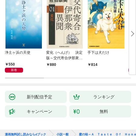
浄土ヶ浜の天使
変化（へんげ） 決定
手下は犬だけ
マリ
版～交代寄合伊那衆異
聞（1）～
550
1,
880
814
新着
新刊配信予定
ランキング
キャンペーン
無料
漫画無料試し読みならdブック
小説一般
蜜の味～Ａ Ｔａｓｔｅ Ｏｆ Ｈｏｎ