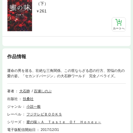
（下）
261
カートへ
作品情報
運命の男を巡る、壮絶な三角関係、この世ならざる恋の行方、苦悩の先の
愛の姿。「セカンドバージン」の大石静ワールド 完全ノベライズ。
著者
大石静
百瀬しのぶ
出版社
扶桑社
ジャンル
小説一般
レーベル
フジテレビＢＯＯＫＳ
シリーズ
蜜の味～Ａ Ｔａｓｔｅ Ｏｆ Ｈｏｎｅｙ～
電子版配信開始日
2017/12/31