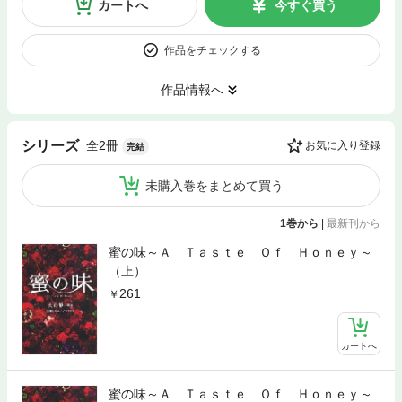
カートへ
今すぐ買う
作品をチェックする
作品情報へ
全2冊
シリーズ
お気に入り登録
完結
未購入巻をまとめて買う
1巻から
|
最新刊から
蜜の味～Ａ Ｔａｓｔｅ Ｏｆ Ｈｏｎｅｙ～
（上）
261
カートへ
蜜の味～Ａ Ｔａｓｔｅ Ｏｆ Ｈｏｎｅｙ～