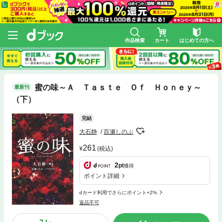
作品検索
カート
はじめての方へ
蜜の味～Ａ Ｔａｓｔｅ Ｏｆ Ｈｏｎｅｙ～
最新刊
（下）
完結
大石静
百瀬しのぶ
261
(税込)
2
pt
獲得
ポイント詳細
dカード利用でさらにポイント+2%
返品不可