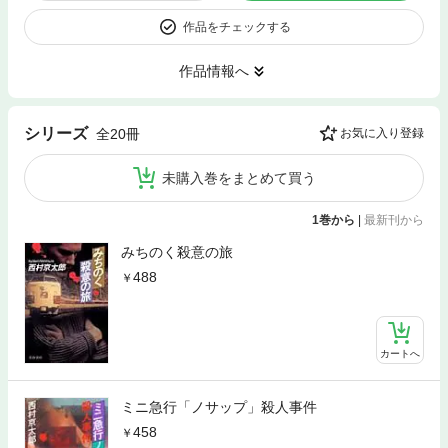
作品をチェックする
作品情報へ
シリーズ
全20冊
お気に入り登録
未購入巻をまとめて買う
1巻から
|
最新刊から
みちのく殺意の旅
488
カートへ
ミニ急行「ノサップ」殺人事件
458