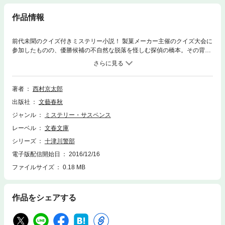
作品情報
前代未聞のクイズ付きミステリー小説！ 製菓メーカー主催のクイズ大会に
参加したものの、優勝候補の不自然な脱落を怪しむ探偵の橋本。その背後
を探り始めた十津川警部にも危機が迫る——。東京駅から神戸、有馬温
泉、洋上へと舞台が移り変わるノンストップミステリー。ストーリーの進
行に応じ難問クイズも登場（解答つき）。貴方は事件の謎とクイズが解け
るか？ Ｑ現在の東京駅には、存在しないホームがあります。それは何番線
著者
西村京太郎
ホームでしょうか？ Ｑ神戸の名所に、メリケンパークがあります。どうし
出版社
文藝春秋
てメリケンパークと呼ばれているのでしょうか？ Ｑ兵庫県尼崎市の杭瀬東
墓地には、残念さんと呼ばれる墓があります。これは、どんな人の墓でし
ジャンル
ミステリー・サスペンス
ょうか？ ——答えは本文中にあり！
レーベル
文春文庫
シリーズ
十津川警部
電子版配信開始日
2016/12/16
ファイルサイズ
0.18 MB
作品をシェアする