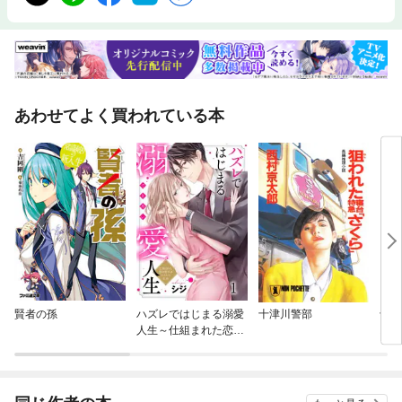
あわせてよく買われている本
賢者の孫
ハズレではじまる溺愛
十津川警部
十津
人生～仕組まれた恋の
ス
相手はハイスぺ社長