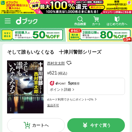
作品検索
カート
はじめての方へ
そして誰もいなくなる 十津川警部シリーズ
西村京太郎
621
(税込)
5
pt
獲得
ポイント詳細
dカード利用でさらにポイント+2%
返品不可
カートへ
今すぐ買う