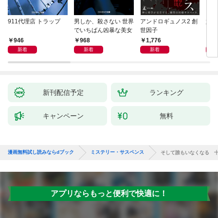
911代理店 トラップ
男しか、殺さない 世界
アンドロギュノス2 創
姐御
でいちばん凶暴な美女
世因子
946
968
1,776
1,
新着
新着
新着
新刊配信予定
ランキング
キャンペーン
無料
漫画無料試し読みならdブック
ミステリー・サスペンス
そして誰もいなくなる 
アプリならもっと便利で快適に！