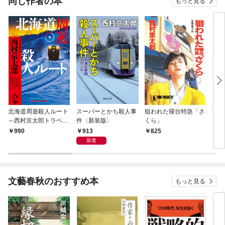
同じ作者の本
もっと見る
北海道周遊殺人ルート
スーパーとかち殺人事
狙われた寝台特急「さ
十津
～西村京太郎トラベル
件〈新装版〉
くら」
ティ
ミステリー・セレクシ
リバ
913
990
825
8
ョン（1）～
新着
文藝春秋のおすすめ本
もっと見る