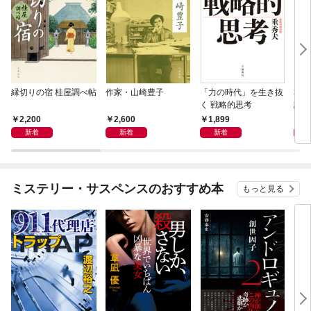
縁切りの宿 桂屋調べ帖
作家・山崎豊子
「力の時代」を生き抜
本当
く 戦略的思考
話）
2,200
2,600
1,899
1,
新着
新着
新着
ミステリー・サスペンスのおすすめ本
もっと見る