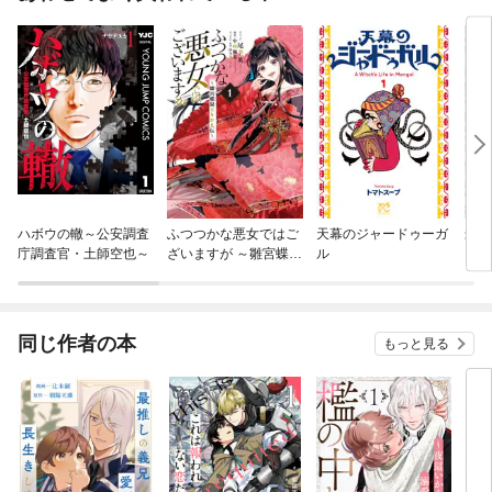
ハボウの轍～公安調査
ふつつかな悪女ではご
天幕のジャードゥーガ
最高
庁調査官・土師空也～
ざいますが ～雛宮蝶鼠
ル
ィに
とりかえ伝～
Sラ
迷い
ない
勘だ
同じ作者の本
もっと見る
出口
ック