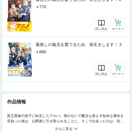
770
試し読み
カートへ
最推しの義兄を愛でるため、長生きします！３
880
試し読み
カートへ
作品情報
貧乏貴族の息子に転生したアルバ。病のせいで魔法も使えず短命な運命を
背負った彼は、公爵家に引き取られることに。そこで出会ったのは、前世
で「最推し」だったオルシス。「前世の最推しが、義兄!? そんな人生美
味しすぎる！」と思ったのも束の間、愛する義兄の笑顔が失われる原因が