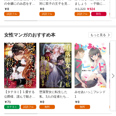
の令嬢にのみ恋をする
対に双子の王子を見分
ましょう ～子狼に気
下に
（分冊版）第１話
けてみせます！（分冊
に入られた男の転移物
冒険
0
0
1,320
924
1,
版） 第１話
語～
試読フル
試読フル
試読フル
割引
試
女性マンガのおすすめ本
もっと見る
【タテヨミ】1.愛する
堕落聖女に転生した
みせあいっこフレンド
火の
公爵様、謹んで殺させ
私、3人の従者たちに
1
すが
ていただきます！
抱かれて困ってます 第
嫁と
71
0
0
2
1話
ます
タテヨミ
試読フル
無料
無料
試