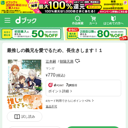
作品検索
カート
はじめての方へ
最推しの義兄を愛でるため、長生きします！１
辻本嗣
朝陽天満
マンガ
770
(税込)
7
pt
獲得
ポイント詳細
dカード利用でさらにポイント+2%
返品不可
試し読み