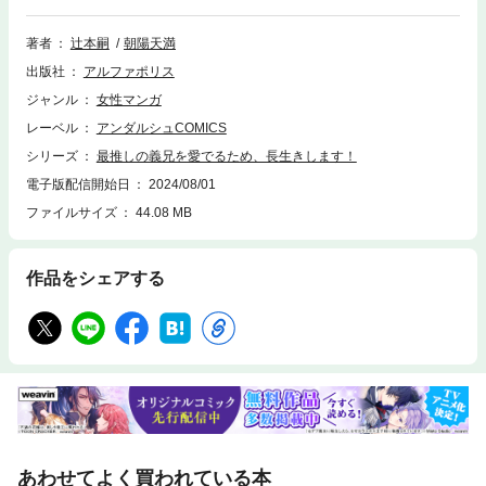
自分にあることを思い出したアルバは、オルシスの笑顔を失わないため、
そして彼を愛で続けるために長生きする方法を模索し始める。オルシスに
著者
辻本嗣
朝陽天満
はツンだった義父をお説教したり、自分の病を治す薬草探しをしたり、自
出版社
アルファポリス
己評価の低い兄を褒めまくったり……そんな風に兄様大好きなアルバが必
死になって駆け回っていると、なんとオルシスがどんどん弟馬鹿に進化し
ジャンル
女性マンガ
ていって――!?
レーベル
アンダルシュCOMICS
シリーズ
最推しの義兄を愛でるため、長生きします！
電子版配信開始日
2024/08/01
ファイルサイズ
44.08 MB
作品をシェアする
あわせてよく買われている本