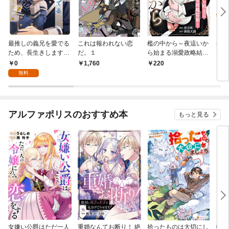
最推しの義兄を愛でる
これは報われない恋
檻の中から～夜這いか
最推
ため、長生きします！
だ。１
ら始まる溺愛政略結婚
ため
（分冊版）第１話
～ 分冊版 1
１
0
1,760
220
7
無料
アルファポリスのおすすめ本
もっと見る
女嫌い公爵はただ一人
重婚なんてお断り！ 絶
拾ったものは大切にし
転生