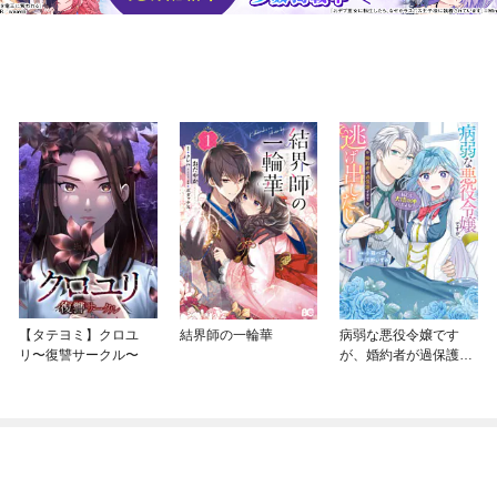
【タテヨミ】クロユ
結界師の一輪華
病弱な悪役令嬢です
リ〜復讐サークル〜
が、婚約者が過保護す
ぎて逃げ出したい(私た
ち犬猿の仲でしたよ
ね！？)