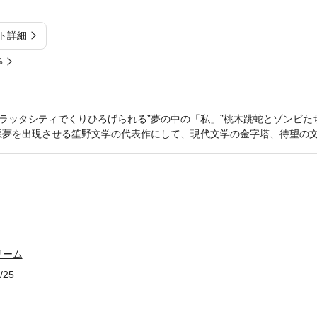
ト詳細
%
ラッタシティでくりひろげられる”夢の中の「私」”桃木跳蛇とゾンビた
悪夢を出現させる笙野文学の代表作にして、現代文学の金字塔、待望の
リーム
/25