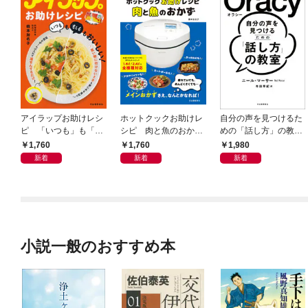
アイラップお助けレシ
ホットクックお助けレ
自分の声を見つけるた
ピ 「いつも」も「も
シピ 肉と魚のおか
めの「話し方」の教
しも」もおいしい！
ず 少ない材料＆調味
室 Ｏｒａｃｙ（オラ
1,760
1,760
1,980
料で、あとはスイッチ
シー）
新着
新着
新着
ポン！
小説一般のおすすめ本