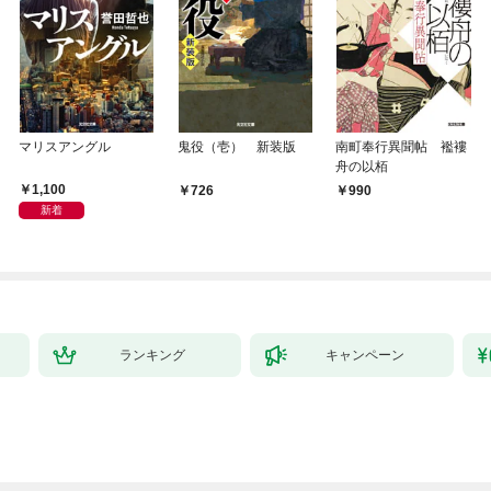
マリスアングル
鬼役（壱） 新装版
南町奉行異聞帖 襤褸
舟の以栢
1,100
726
990
新着
ランキング
キャンペーン