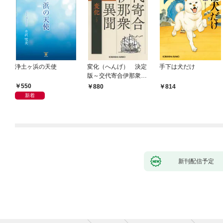
浄土ヶ浜の天使
変化（へんげ） 決定
手下は犬だけ
版～交代寄合伊那衆異
聞（1）～
550
880
814
新着
新刊配信予定