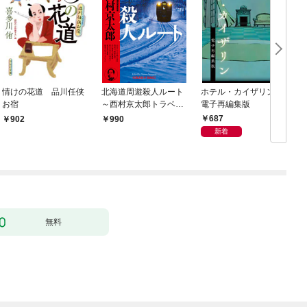
情けの花道 品川任侠
北海道周遊殺人ルート
ホテル・カイザリン
お宿
～西村京太郎トラベル
電子再編集版
ミステリー・セレクシ
687
902
990
ョン（1）～
新着
無料