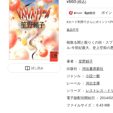
660
(税込)
ポイン
6
pt
獲得
dカード利用でさらにポイント+2
返品不可
桜散る闇と殺りくの街・スプ
ル‐今世紀最大、史上空前の
著者
笙野頼子
試し読み
出版社
河出書房新社
ジャンル
小説一般
レーベル
河出文庫
シリーズ
レストレス・ド
電子版配信開始日
2014/02
ファイルサイズ
0.43 MB