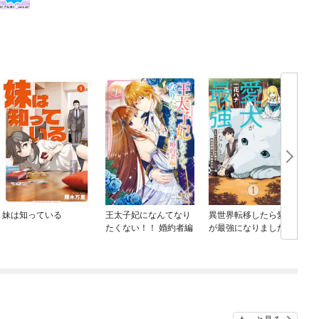
妹は知っている
王太子妃になんてなり
異世界転移したら愛犬
たくない！！ 婚約者編
が最強になりました ～
シルバーフェンリルと
俺が異世界暮らしを始
めたら～ THE COMIC