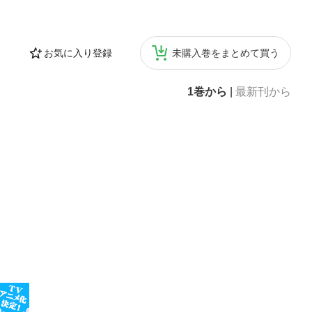
お気に入り登録
未購入巻をまとめて買う
1巻から
|
最新刊から