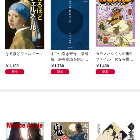
なるほどフェルメール
すごい引き寄せ 増補
カモノハシくんの事件
版 潜在意識を飼い馴
ファイル おなら爆
らす方法
弾！ 危機イッパツ編
1,100
1,760
1,430
新着
新着
新着