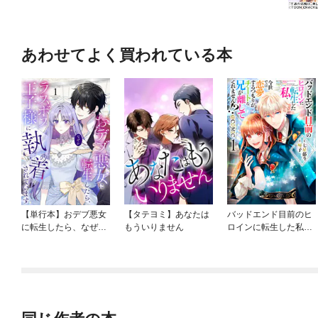
あわせてよく買われている本
【単行本】おデブ悪女
【タテヨミ】あなたは
バッドエンド目前のヒ
に転生したら、なぜか
もういりません
ロインに転生した私、
ラスボス王子様に執着
今世では恋愛するつも
されています
りがチートな兄が離し
てくれません！？@C
OMIC