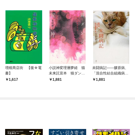
増殖商店街 【復☆電
小説神変理層夢経 猫
未闘病記――膠原病、
書】
未来託宣本 猫ダンジ
「混合性結合組織病」
ョン荒神
の
1,617
1,881
1,881