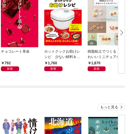
チョコレート革命
ホットクックお助けレ
樹脂粘土でつくる か
シピ 少ない材料＆調
わいいミニチュアパ
味料で、あとはスイッ
ン ベーキングパウダ
792
1,760
1,870
チポン！
ーでふっくらふくら
新着
新着
新着
む！ 電子レンジで乾
燥タイム短縮！
もっと見る