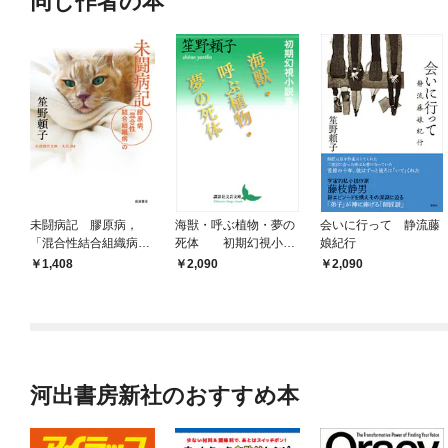
同じ作者の本
未闘病記 膠原病，
海獣・呼ぶ植物・夢の
会いに行って 静流藤
「混合性結合組織病」
死体 初期幻視小説
娘紀行
の
集
1,408
2,090
2,090
河出書房新社のおすすめ本