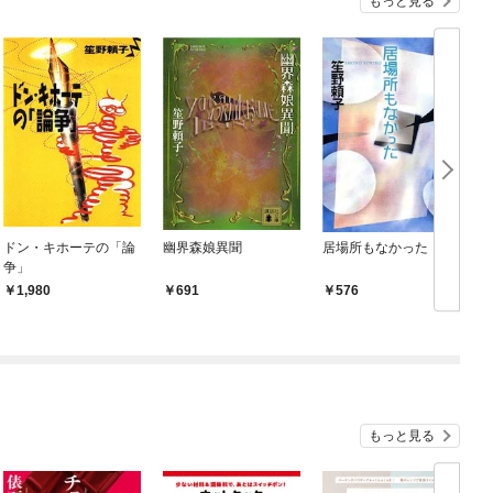
もっと見る
ドン・キホーテの「論
幽界森娘異聞
居場所もなかった
争」
1,980
691
576
もっと見る