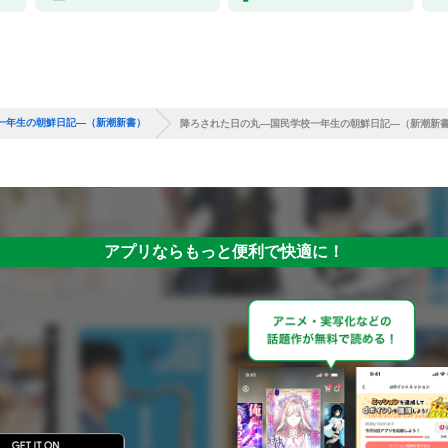
一年生の朝鮮日記—（新潮新書）
降ろされた日の丸—国民学校一年生の朝鮮日記—（新潮新
アプリならもっと便利で快適に！