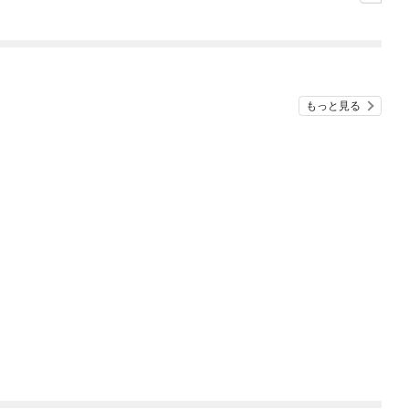
ぎて逃げ出したい(私た
ち犬猿の仲でしたよ
ね！？)
もっと見る