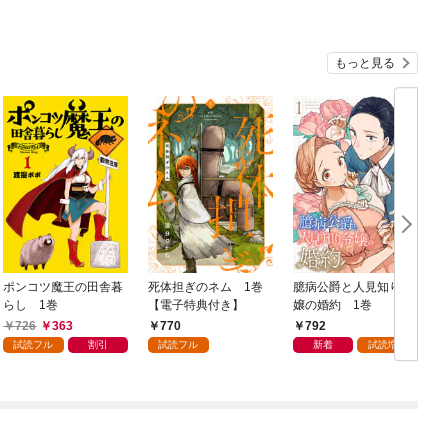
もっと見る
ポンコツ魔王の田舎暮
死体担ぎのネム 1巻
臆病公爵と人見知り令
らし 1巻
【電子特典付き】
嬢の婚約 1巻
1
726
363
770
792
試読フル
割引
試読フル
新着
試読増量