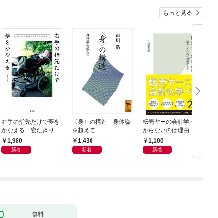
もっと見る
右手の指先だけで夢を
〈身〉の構造 身体論
転売ヤーの会計学～儲
かなえる 寝たきり系
を超えて
からないのは理由（わ
男子ウッディの日々
け）がある～
1,980
1,430
1,100
新着
新着
新着
無料