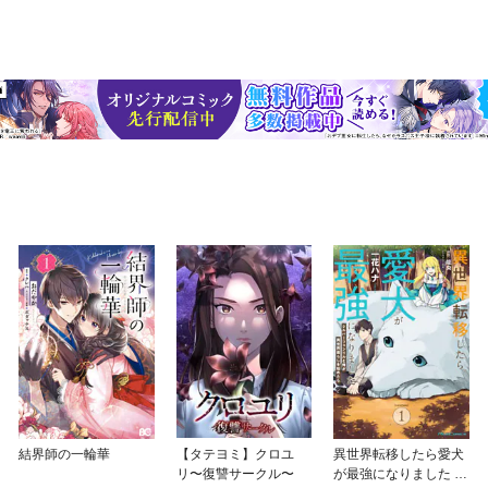
結界師の一輪華
【タテヨミ】クロユ
異世界転移したら愛犬
リ〜復讐サークル〜
が最強になりました ～