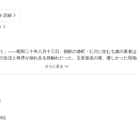
ト詳細
%
う」——昭和二十年八月十三日、朝鮮の港町・仁川に住む七歳の著者は
の生活と秩序が崩れ去る前触れだった。玉音放送の後、優しかった現地
」と凄んだ。隣組では、上陸した米兵に「慰安婦」を差し出す相談が持
…小さな目と耳が捉えていた、敗戦下の貴重な記録。
ン
/01