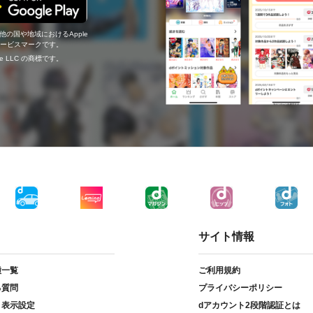
の他の国や地域におけるApple
c.のサービスマークです。
ogle LLC の商標です。
サイト情報
種一覧
ご利用規約
る質問
プライバシーポリシー
ト表示設定
dアカウント2段階認証とは