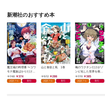
新潮社のおすすめ本
魔王城の料理番 〜コワ
山と食欲と私 1巻
俺のワクチンだけがゾ
モテ魔族ばかりだけ
ンビ化した世界を救え
ど、ホワイトな職場で
る 1巻
748
374
572
286
770
385
す〜 1巻
試読フル
割引
試読フル
割引
試読フル
割引