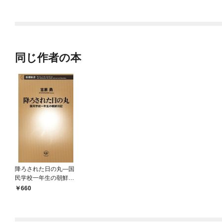
ラスボス王子様に執着
今世では恋愛するつも
されています
りがチートな兄が離し
てくれません！？@C
OMIC
同じ作者の本
降ろされた日の丸—国
民学校一年生の朝鮮日
記—（新潮新書）
660