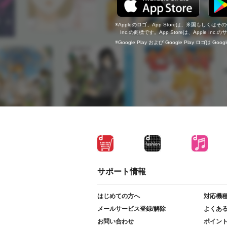
Appleのロゴ、App Storeは、米国もしくはそ
Inc.の商標です。App Storeは、Apple In
Google Play および Google Play ロゴは Go
サポート情報
はじめての方へ
対応機
メールサービス登録/解除
よくあ
お問い合わせ
ポイン