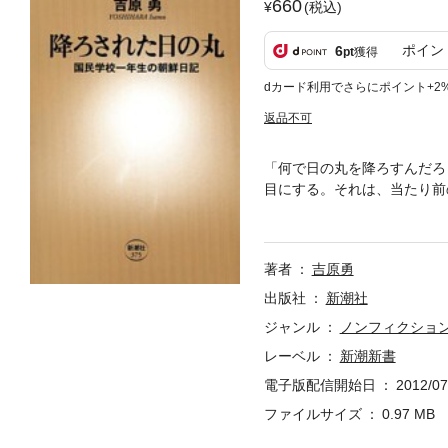
660
(税込)
ポイン
6
pt
獲得
dカード利用でさらにポイント+2
返品不可
「何で日の丸を降ろすんだろ
目にする。それは、当たり前
て「この家の物はオレのもの
川神社の宮司は行方不明に…
著者
吉原勇
出版社
新潮社
ジャンル
ノンフィクショ
レーベル
新潮新書
電子版配信開始日
2012/07
ファイルサイズ
0.97 MB