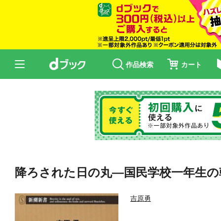
作品検索
カート
降ろされた日の丸—国民学校一年生の
吉原勇