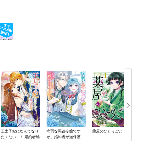
王太子妃になんてなり
病弱な悪役令嬢です
薬屋のひとりごと
たくない！！ 婚約者編
が、婚約者が過保護す