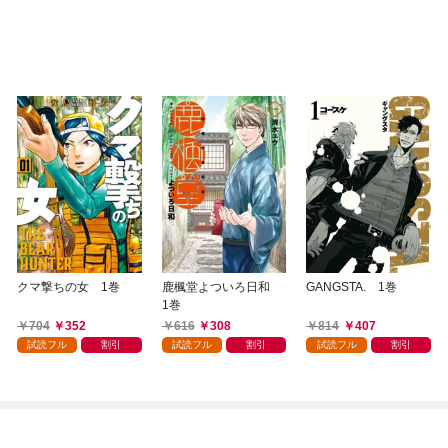
クマ撃ちの女 1巻
鹿楓堂よついろ日和
GANGSTA. 1巻
1巻
704
352
616
308
814
407
試読フル
割引
試読フル
割引
試読フル
割引