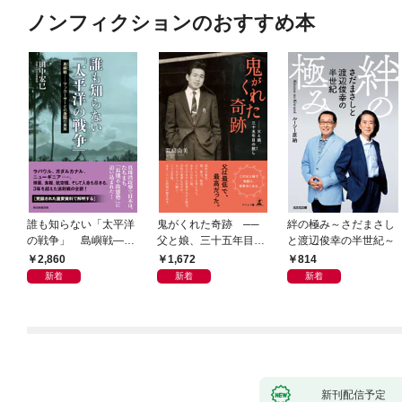
ノンフィクションのおすすめ本
誰も知らない「太平洋
鬼がくれた奇跡 ──
絆の極み～さだまさし
の戦争」 島嶼戦――
父と娘、三十五年目の
と渡辺俊幸の半世紀～
マッカーサーとの激闘
赦し
2,860
1,672
814
の真実
新着
新着
新着
新刊配信予定