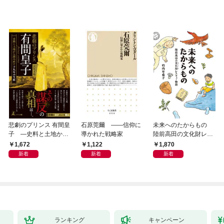
悲劇のプリンス 有間皇
石原莞爾 ――信仰に
未来へのたからもの
子 ―史料と土地から
導かれた戦略家
陸前高田の文化財レス
読み直す十九年の生涯
キュー物語
1,672
1,122
1,870
新着
新着
新着
ランキング
キャンペーン