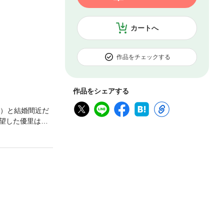
カートへ
作品をチェックする
作品をシェアする
い）と結婚間近だ
望した優里は、
国に戻りたくな
に住みましょ
てきたり、後輩の
に絆を深めてい
契約結婚の結末