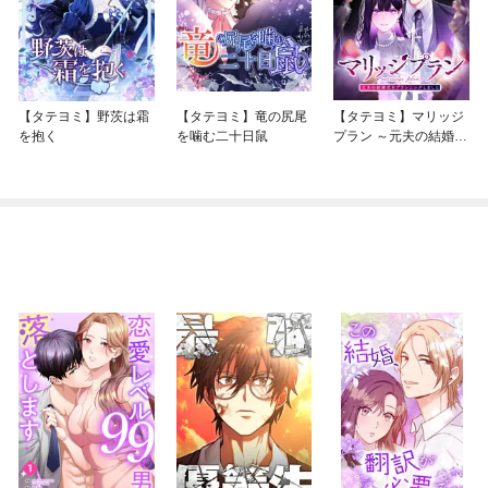
【タテヨミ】野茨は霜
【タテヨミ】竜の尻尾
【タテヨミ】マリッジ
を抱く
を噛む二十日鼠
プラン ～元夫の結婚式
をプランニングしまし
た～