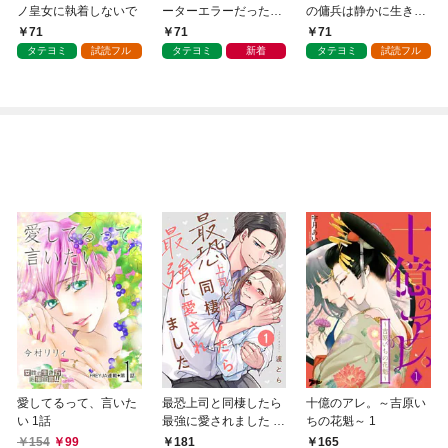
ノ皇女に執着しないで
ーターエラーだった私
の傭兵は静かに生きら
は末っ子公女になった
れない
71
71
71
タテヨミ
試読フル
タテヨミ
新着
タテヨミ
試読フル
愛してるって、言いた
最恐上司と同棲したら
十億のアレ。～吉原い
い 1話
最強に愛されました 1
ちの花魁～ 1
巻
154
99
181
165