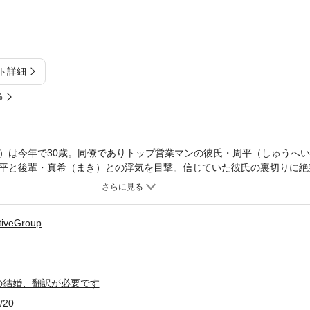
ト詳細
%
）は今年で30歳。同僚でありトップ営業マンの彼氏・周平（しゅうへ
平と後輩・真希（まき）との浮気を目撃。信じていた彼氏の裏切りに絶
内に向かうと、そこで謎の韓国人画家・シオンと出会う。ある理由で韓
うちに、帰る場所を失った優里と自分を重ね「僕と契約結婚して、一緒
キドキの同居生活を始める2人の元に元カレの周平が復縁を迫りにやっ
tiveGroup
きたりと心配が絶えない優里。そんな中でも共に困難を乗り越え、徐々
ンが実は韓国の大財閥の御曹司であることが発覚して——。海を超えた
見どころの、日韓ラブストーリー！
の結婚、翻訳が必要です
/20