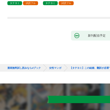
タテヨミ
試読フル
タテヨミ
試読フル
新刊配信予定
漫画無料試し読みならdブック
女性マンガ
【タテヨミ】この結婚、翻訳が必要