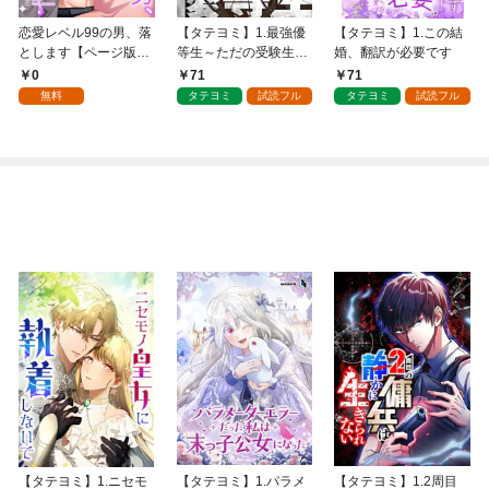
恋愛レベル99の男、落
【タテヨミ】1.最強優
【タテヨミ】1.この結
とします【ページ版】
等生～ただの受験生が
婚、翻訳が必要です
１
不良界のトップになっ
0
71
71
た件～
無料
タテヨミ
試読フル
タテヨミ
試読フル
【タテヨミ】1.ニセモ
【タテヨミ】1.パラメ
【タテヨミ】1.2周目