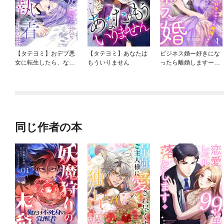
【タテヨミ】おデブ悪
【タテヨミ】あなたは
ビジネス婚ー好きにな
女に転生したら、なぜ
もういりません
ったら離婚しますー
かラスボス王子様に執
【ページ版】
着されています
同じ作者の本