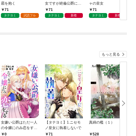
霜を抱く
女ですが絶倫公爵にす
ャの皇女
がられています
71
71
71
タテヨミ
試読フル
タテヨミ
新着
タテヨミ
新着
もっと見る
女嫌い公爵はただ一人
【タテヨミ】1.ニセモ
真綿の檻（１）
の令嬢にのみ恋をする
ノ皇女に執着しないで
む
（分冊版）第１話
0
71
528