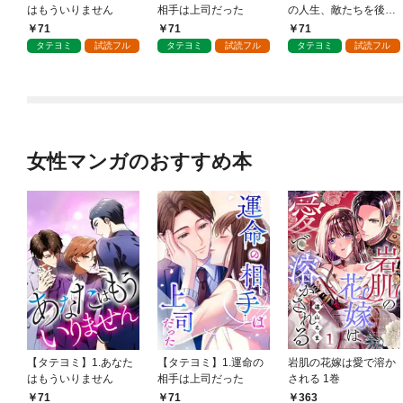
はもういりません
相手は上司だった
の人生、敵たちを後悔
させてみせます
71
71
71
タテヨミ
試読フル
タテヨミ
試読フル
タテヨミ
試読フル
女性マンガのおすすめ本
【タテヨミ】1.あなた
【タテヨミ】1.運命の
岩肌の花嫁は愛で溶か
はもういりません
相手は上司だった
される 1巻
71
71
363