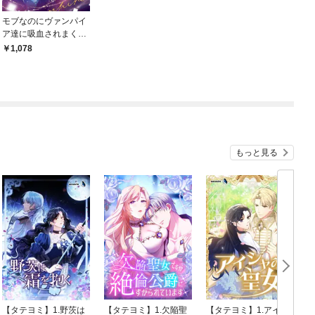
モブなのにヴァンパイ
ア達に吸血されまくっ
てます １
1,078
もっと見る
【タテヨミ】1.野茨は
【タテヨミ】1.欠陥聖
【タテヨミ】1.アイシ