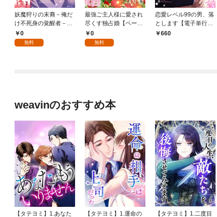
妖魔狩りの末裔－俺だ
最強ご主人様に愛され
恋愛レベル99の男、落
け不死身の覚醒者－
尽くす独占婚【ページ
とします【電子単行本
【ページ版】１
版】１
版】１
0
0
660
無料
無料
weavinのおすすめ本
【タテヨミ】1.あなた
【タテヨミ】1.運命の
【タテヨミ】1.二度目