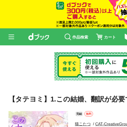
作品検索
カート
【タテヨミ】1.この結婚、翻訳が必要
完結
無料
猫こたつ
CAT-CreativeGro