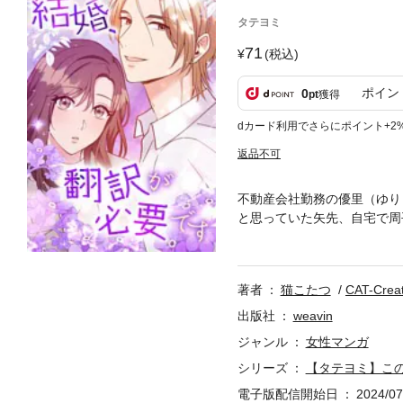
タテヨミ
71
(税込)
ポイン
0
pt
獲得
dカード利用でさらにポイント+2
返品不可
不動産会社勤務の優里（ゆり
と思っていた矢先、自宅で周
最後の仕事…と思い物件の案
いシオンは、優里の話を聞く
う」と突然の提案をする。ド
著者
猫こたつ
CAT-Crea
真希が今度はシオンを狙って
く優里とシオンだったがシオ
出版社
weavin
は！？スカッと大逆転展開も
ジャンル
女性マンガ
シリーズ
【タテヨミ】こ
電子版配信開始日
2024/07