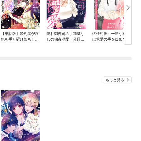
【単話版】婚約者が浮
隠れ御曹司の手加減な
懐妊初夜～一途な社長
気相手と駆け落ちしま
しの独占溺愛（分冊
は求愛の手を緩めない
した。王子殿下に溺愛
版）
～【マイクロ】
されて幸せなので、今
さら戻りたいと言われ
ても困ります。
もっと見る