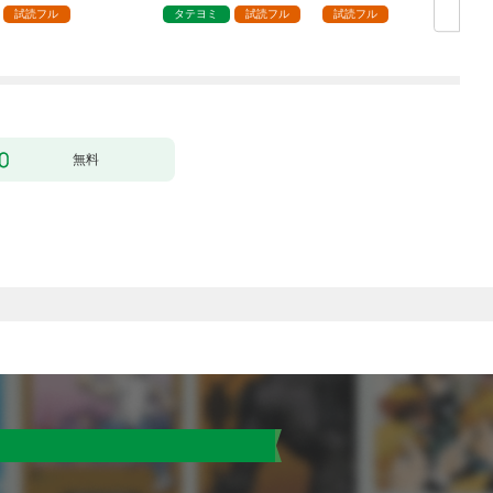
試読フル
タテヨミ
試読フル
試読フル
無料