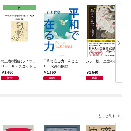
村上春樹翻訳ライブラ
平和で在る力 今ここ
カラー版 皇室のお宝
リー ザ・スコット・
と 永遠の挑戦
フィッツジェラルド・
1,650
1,650
1,540
ブック
新着
新着
新着
もっと見る