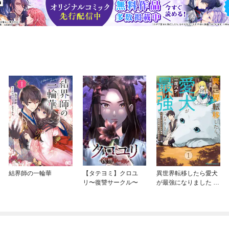
結界師の一輪華
【タテヨミ】クロユ
異世界転移したら愛犬
リ〜復讐サークル〜
が最強になりました ～
シルバーフェンリルと
俺が異世界暮らしを始
めたら～ THE COMIC