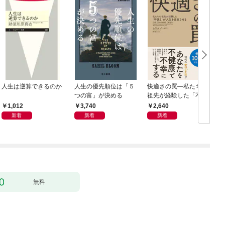
人生は逆算できるのか
人生の優先順位は「５
快適さの罠―私たちの
つの富」が決める
祖先が経験した「不快
さ」が人生を充実させ
1,012
3,740
2,640
る
新着
新着
新着
無料