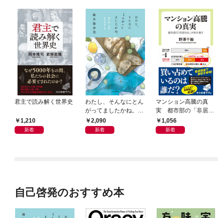
君主で読み解く世界史
わたし、そんなにとん
マンション高騰の真
がってましたかね。
実 都市部の「非居住
獅子座、Ａ型、丙午は
化」が街を壊す
1,210
2,090
1,056
めぐる
新着
新着
新着
自己啓発のおすすめ本