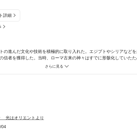
ト詳細
%
トの進んだ文化や技術を積極的に取り入れた。エジプトやシリアなどを
の信者を獲得した。当時、ローマ古来の神々はすでに形骸化していたた
イシス信仰からバール神、キリスト教、グノーシス主義、占星術まで、
神話、信仰の実態と盛衰に光をあてる。
々 光はオリエントより
/04