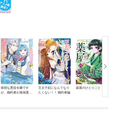
病弱な悪役令嬢です
王太子妃になんてなり
薬屋のひとりごと
が、婚約者が過保護す
たくない！！ 婚約者編
ぎて逃げ出したい(私た
ち犬猿の仲でしたよ
ね！？)