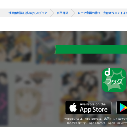
漫画無料試し読みならdブック
自己啓発
ローマ帝国の神々 光はオリエントよ
Appleのロゴ、App Storeは、米国もしくはそ
Inc.の商標です。App Storeは、Apple In