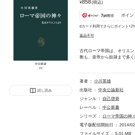
858
(税込)
ポイン
7
pt
獲得
dカード利用でさらにポイント+2
返品不可
古代ローマ帝国は、オリエン
教も、皇帝から奴隷まで多く
が求められていたのである。
で信仰された諸宗教の密儀と
著者
小川英雄
出版社
中央公論新社
試し読み
ジャンル
自己啓発
レーベル
中公新書
シリーズ
ローマ帝国の神
電子版配信開始日
2014/02
ファイルサイズ
5.01 MB