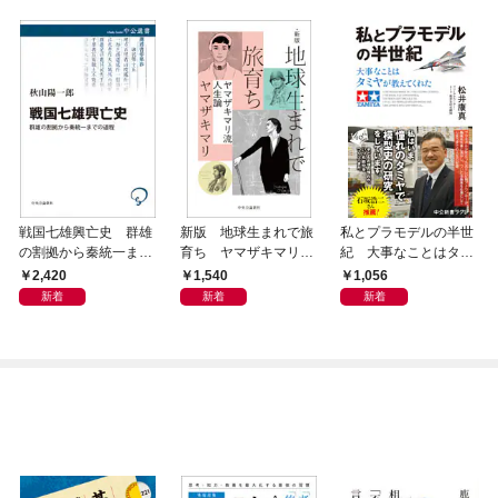
戦国七雄興亡史 群雄
新版 地球生まれで旅
私とプラモデルの半世
の割拠から秦統一まで
育ち ヤマザキマリ流
紀 大事なことはタミ
の道程
人生論
ヤが教えてくれた
2,420
1,540
1,056
新着
新着
新着