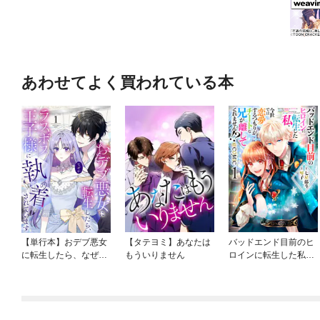
あわせてよく買われている本
【単行本】おデブ悪女
【タテヨミ】あなたは
バッドエンド目前のヒ
に転生したら、なぜか
もういりません
ロインに転生した私、
ラスボス王子様に執着
今世では恋愛するつも
されています
りがチートな兄が離し
てくれません！？@C
OMIC