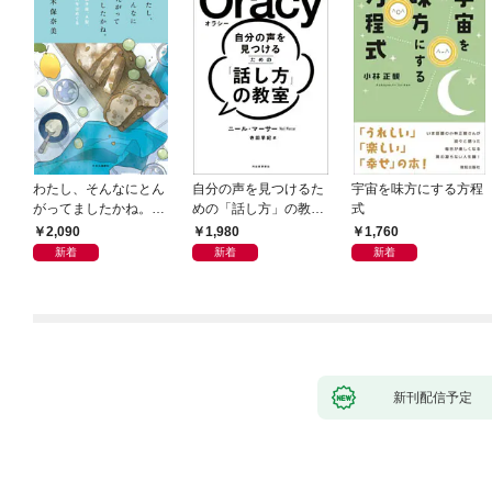
わたし、そんなにとん
自分の声を見つけるた
宇宙を味方にする方程
がってましたかね。
めの「話し方」の教
式
獅子座、Ａ型、丙午は
室 Ｏｒａｃｙ（オラ
2,090
1,980
1,760
めぐる
シー）
新着
新着
新着
新刊配信予定