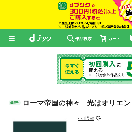
作品検索
カート
ローマ帝国の神々 光はオリエン
最新刊
小川英雄