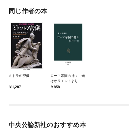
同じ作者の本
ミトラの密儀
ローマ帝国の神々 光
はオリエントより
1,287
858
中央公論新社のおすすめ本