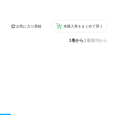
お気に入り登録
未購入巻をまとめて買う
1巻から
|
最新刊から