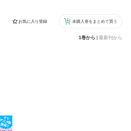
お気に入り登録
未購入巻をまとめて買う
1巻から
|
最新刊から