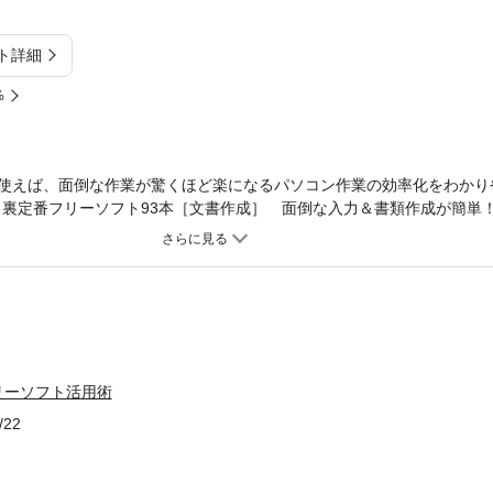
ト詳細
%
を使えば、面倒な作業が驚くほど楽になるパソコン作業の効率化をわかり
＆裏定番フリーソフト93本［文書作成］ 面倒な入力＆書類作成が簡単！
ンを元気にする7本［バックアップ］ 助かった！ ファイル保管＆復元
化はフリーソフトにおまかせ ほか
リーソフト活用術
/22