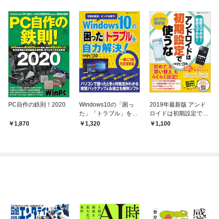
PC自作の鉄則！2020
Windows10の「困っ
2019年最新版 アンド
た」「トラブル」を自
ロイドは初期設定で使
力解決！
うな
1,870
1,320
1,100