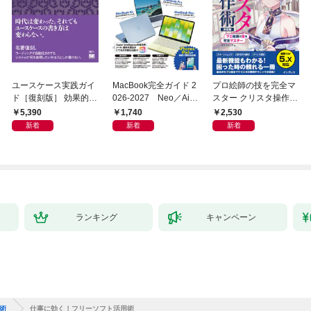
ユースケース実践ガイ
MacBook完全ガイド 2
プロ絵師の技を完全マ
ド［復刻版］ 効果的な
026-2027 Neo／Air
スター クリスタ操作術
ユースケースの書き方
／Pro対応
決定版 改訂2版 CLIP S
5,390
1,740
2,530
TUDIO PAINT PRO/E
新着
新着
新着
X/iPad対応
ランキング
キャンペーン
術
仕事に効く！フリーソフト活用術