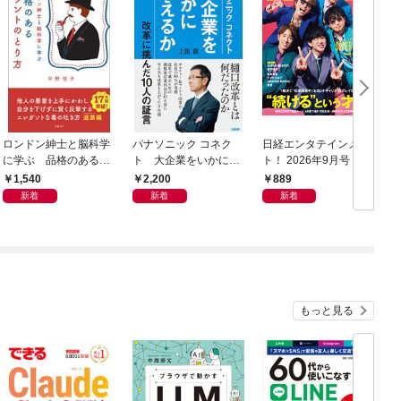
ロンドン紳士と脳科学
パナソニック コネク
日経エンタテインメン
日
に学ぶ 品格のあるマ
ト 大企業をいかに変
ト！ 2026年9月号 [雑
年
ウントのとり方
えるか
誌]
1,540
2,200
889
新着
新着
新着
もっと見る