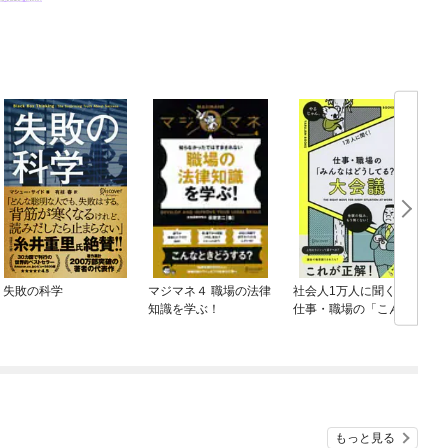
失敗の科学
マジマネ４ 職場の法律
社会人1万人に聞く！
知識を学ぶ！
仕事・職場の「こんな
ときどうしてる？」大
会議
1
もっと見る