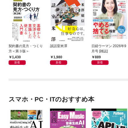
契約書の見方・つくり
談話室米澤
日経ウーマン 2026年9
方＜第３版＞
月号 [雑誌]
1,430
1,980
889
新着
新着
新着
スマホ・PC・ITのおすすめ本