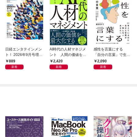
日経エンタテインメン
AI時代の人材マネジメ
感性を言葉にする
ト！ 2026年9月号増刊
ント 人間の価値を最
「自分の言葉」で生き
【表紙：EBiDAN】
大化する条件
るための教科書
889
2,420
2,090
新着
新着
新着