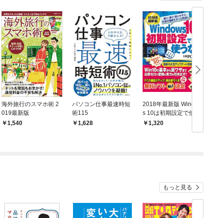
海外旅行のスマホ術 2
パソコン仕事最速時短
2018年最新版 Window
019最新版
術115
s 10は初期設定で使う
な！
1,540
1,628
1,320
もっと見る