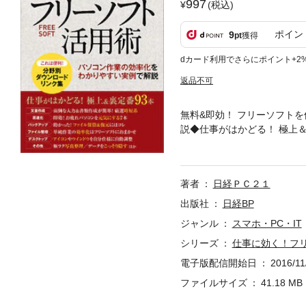
997
(税込)
ポイン
9
pt
獲得
dカード利用でさらにポイント+2
返品不可
無料&即効！ フリーソフト
説◆仕事がはかどる！ 極上
速化］ 即効！お疲れパソコ
イル整理］ 単純作業の効率
著者
日経ＰＣ２１
出版社
日経BP
ジャンル
スマホ・PC・IT
シリーズ
仕事に効く！フ
電子版配信開始日
2016/11
ファイルサイズ
41.18 MB