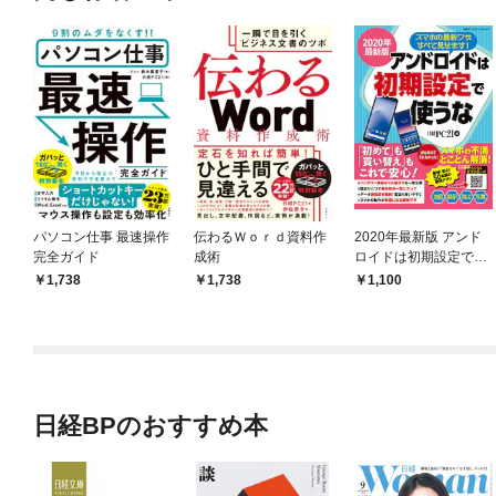
パソコン仕事 最速操作
伝わるＷｏｒｄ資料作
2020年最新版 アンド
完全ガイド
成術
ロイドは初期設定で使
うな
1,738
1,738
1,100
日経BPのおすすめ本