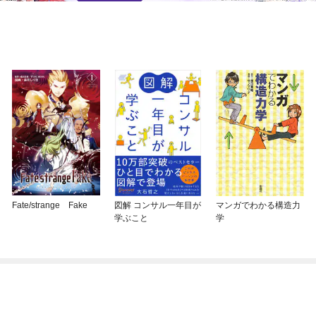
Fate/strange Fake
図解 コンサル一年目が
マンガでわかる構造力
学ぶこと
学