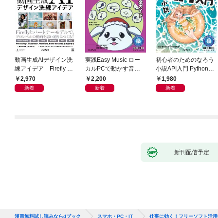
動画生成AIデザイン洗
実践Easy Music ロー
初心者のためのなろう
練アイデア Firefly &
カルPCで動かす音楽
小説API入門 Pythonで
Veo， Kling， etc.
生成AI完全ガイド
作るデータ活用法
2,970
2,200
1,980
新着
新着
新着
新刊配信予定
漫画無料試し読みならdブック
スマホ・PC・IT
仕事に効く！フリーソフト活用