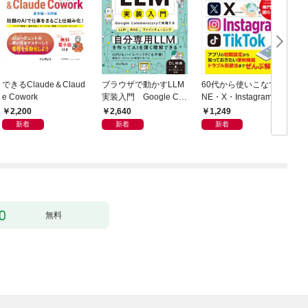
できるClaude＆Claud
ブラウザで動かすLLM
60代から使いこなすLI
e Cowork
実装入門 Google Col
NE・X・Instagram・T
h
aboratoryで実践するL
ikTok
2,200
2,640
1,249
LM・RAG・ファイン
新着
新着
新着
チューニング
無料