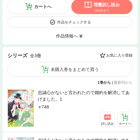
増量試し読み
カートへ
08/20まで
作品をチェックする
作品情報へ
シリーズ
全3冊
お気に入り登録
未購入巻をまとめて買う
1巻から
|
最新刊から
忠誠心がないと言われたので婚約を解消してあ
げました。1
748
試し読み
カートへ