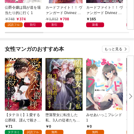
公爵令嬢は我が道を場
カードファイト！！ ヴ
カードファイト！！ ヴ
後宮
当たり的に行く 1
ァンガード Divinez 幻
ァンガード Divinez 幻
き診
真覚醒編 1
真覚醒編 連載版：1-1
748
374
1,012
708
165
7
試読フル
割引
割引
新着
女性マンガのおすすめ本
もっと見る
【タテヨミ】1.愛する
堕落聖女に転生した
みせあいっこフレンド
火の
公爵様、謹んで殺させ
私、3人の従者たちに
1
すが
ていただきます！
抱かれて困ってます 第
嫁と
71
0
0
2
1話
ます
タテヨミ
試読フル
無料
無料
試