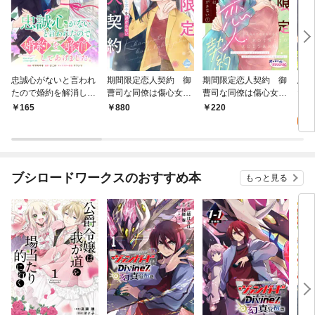
忠誠心がないと言われ
期間限定恋人契約 御
期間限定恋人契約 御
忠誠
たので婚約を解消して
曹司な同僚は傷心女子
曹司な同僚は傷心女子
たの
あげました。 連載版：
を逃がさない【単行本
を逃がさない１
あげ
7
165
880
220
1-1
版】【電子限定ペーパ
試
ー付】
ブシロードワークスのおすすめ本
もっと見る