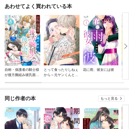
あわせてよく買われている本
自称・保護者の騎士様
とって食ったりしねぇ
花に雨、彼女には彼
捨て
が後方腕組み彼氏面で
から～元ヤンくんとの
婚を
私（聖女）のお見合い
恋事情～
る？
を邪魔してきます！
同じ作者の本
もっと見る