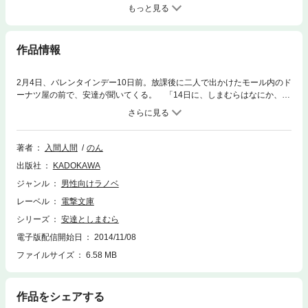
もっと見る
作品情報
2月4日、バレンタインデー10日前。放課後に二人で出かけたモール内のド
ーナツ屋の前で、安達が聞いてくる。 「14日に、しまむらはなにか、用
事ありますか？」 「ないですけど」 「ないなら、14日に、遊ぼうとい
う……」 鼻の上に加えて、手の甲まで真っ赤に染まっていた。そんな安
達の決意や覚悟に感心して、私はこう応える。 「いいよ。今年はバレン
タインをやっちゃおうか」 2月14日までの10日間。安達のどきどきな10
著者
入間人間
のん
日間が、しまむらの日常に彩りを与える。そんな二人のお話。
出版社
KADOKAWA
ジャンル
男性向けラノベ
レーベル
電撃文庫
シリーズ
安達としまむら
電子版配信開始日
2014/11/08
ファイルサイズ
6.58 MB
作品をシェアする