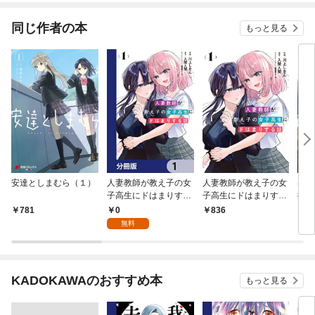
同じ作者の本
もっと見る
安達としまむら（１）
人妻教師が教え子の女
人妻教師が教え子の女
はじ
子高生にドはまりする
子高生にドはまりする
抜き
話【分冊版】 1
話（1）
0
781
836
7
無料
KADOKAWAのおすすめ本
もっと見る