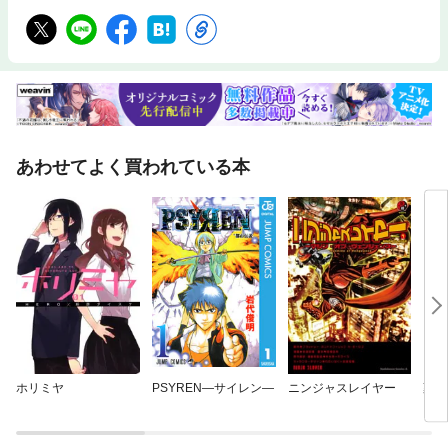
あわせてよく買われている本
ホリミヤ
PSYREN—サイレン—
ニンジャスレイヤー
薬屋