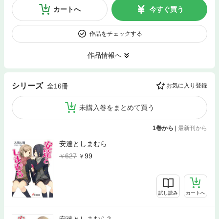
カートへ
今すぐ買う
作品をチェックする
作品情報へ
シリーズ
全16冊
お気に入り登録
未購入巻をまとめて買う
1巻から
|
最新刊から
安達としまむら
627
99
試し読み
カートへ