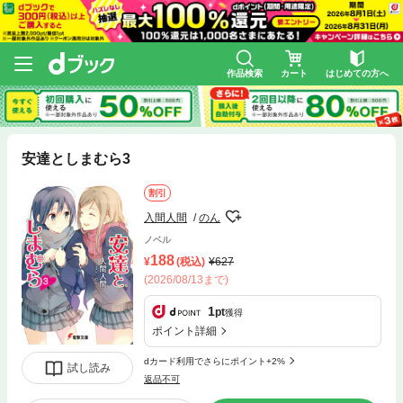
作品検索
カート
はじめての方へ
安達としまむら3
割引
入間人間
のん
ノベル
188
(税込)
627
(2026/08/13まで)
1
pt
獲得
ポイント詳細
dカード利用でさらにポイント+2%
試し読み
返品不可