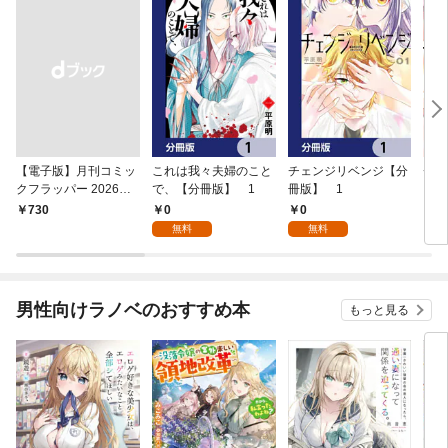
【電子版】月刊コミッ
これは我々夫婦のこと
チェンジリベンジ【分
チェ
クフラッパー 2026年9
で、【分冊版】 1
冊版】 1
月号
0
0
￥730
7
無料
無料
男性向けラノベのおすすめ本
もっと見る