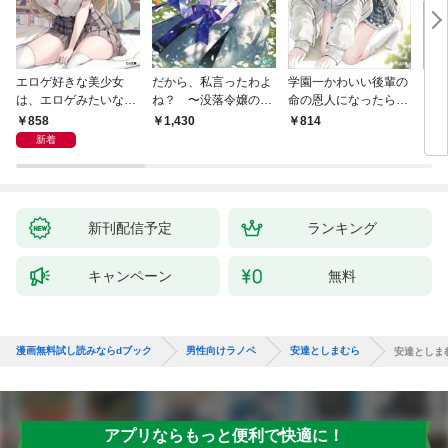
エロゲ好きな美少女
だから、私言ったわよ
学園一かわいい後輩の
くた
は、エロゲみたいなこ
ね？ 〜没落令嬢の案
命の恩人になったら、
ども
と全部シてほしい【電
外楽しい領地改革〜
通い妻になって関係を
858
1,430
814
8
子ＳＳ特典付き】
迫ってくる。
新着
新刊配信予定
ランキング
キャンペーン
無料
漫画無料試し読みならdブック
男性向けラノベ
安達としまむら
安達としま
アプリならもっと便利で快適に！