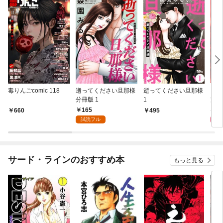
毒りんごcomic 118
逝ってください旦那様
逝ってください旦那様
メデ
分冊版 1
1
完全
165
5
660
495
試読フル
サード・ラインのおすすめ本
もっと見る