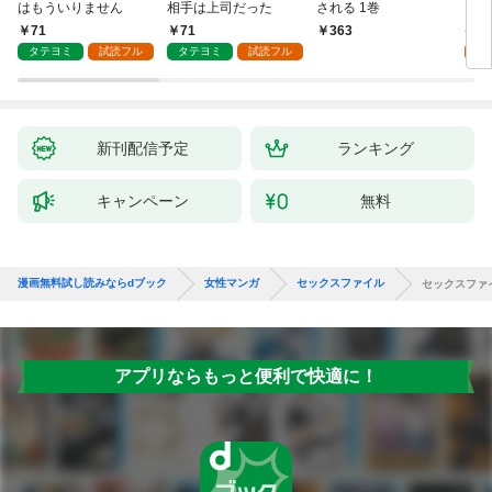
はもういりません
相手は上司だった
される 1巻
い 
71
71
1
363
タテヨミ
試読フル
タテヨミ
試読フル
試
新刊配信予定
ランキング
キャンペーン
無料
漫画無料試し読みならdブック
女性マンガ
セックスファイル
セックスファ
アプリならもっと便利で快適に！