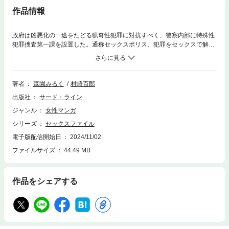
作品情報
政府は凶悪化の一途をたどる猟奇性犯罪に対抗すべく、警察内部に特殊性
犯罪捜査第一課を設置した。通称セックスポリス、犯罪をセックスで解決
するセックスエキスパートの竜宮寺摩耶は相棒の相馬刑事と共にさまざま
な猟奇的事件に挑む!!
著者
森園みるく
村崎百郎
出版社
サード・ライン
ジャンル
女性マンガ
シリーズ
セックスファイル
電子版配信開始日
2024/11/02
ファイルサイズ
44.49 MB
作品をシェアする