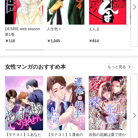
DESIRE web season
人生色々
えんま
呪傀
第1巻
110
1,045
814
2
女性マンガのおすすめ本
もっと見る
【タテヨミ】1.あなた
【タテヨミ】1.運命の
岩肌の花嫁は愛で溶か
愛し