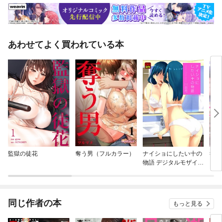
あわせてよく買われている本
監獄の徒花
奪う男（フルカラー）
ナイショにしたい十の
欲に
物語 デジタルモザイク
版
同じ作者の本
もっと見る