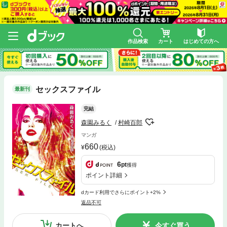
作品検索
カート
はじめての方へ
セックスファイル
最新刊
完結
森園みるく
村崎百郎
マンガ
660
(税込)
6
pt
獲得
ポイント詳細
dカード利用でさらにポイント+2%
返品不可
カートへ
今すぐ買う