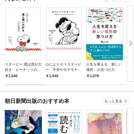
スヌーピー 僕は僕が大
心によりそうスヌーピ
人生を変える「新しい
捨て
好き ピーナッツの仲
ー 不安やモヤモヤが
場所」の見つけ方
間たちに学ぶ自己肯定
なくなるセルフケア
1,540
1,540
1,078
1,
感の磨き方
朝日新聞出版のおすすめ本
もっと見る