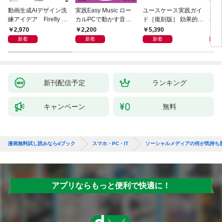
動画生成AIデザイン洗
実践Easy Music ロー
ユースケース実践ガイ
初心
練アイデア Firefly &
カルPCで動かす音楽
ド［復刻版］ 効果的な
小説A
Veo， Kling， etc.
生成AI完全ガイド
ユースケースの書き方
作る
2,970
2,200
5,390
1,
新着
新着
新着
新刊配信予定
ランキング
キャンペーン
無料
漫画無料試し読みならdブック
スマホ・PC・IT
ソーシャルメディアの何が気持ち
アプリならもっと便利で快適に！