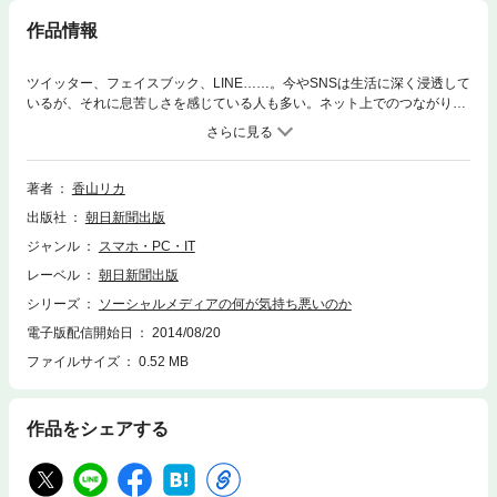
作品情報
ツイッター、フェイスブック、LINE……。今やSNSは生活に深く浸透して
いるが、それに息苦しさを感じている人も多い。ネット上でのつながり、
賞賛やその反対にある悪意や炎上。SNSへの違和感の正体と、SNSが変え
つつある人間について鋭く迫る。
著者
香山リカ
出版社
朝日新聞出版
ジャンル
スマホ・PC・IT
レーベル
朝日新聞出版
シリーズ
ソーシャルメディアの何が気持ち悪いのか
電子版配信開始日
2014/08/20
ファイルサイズ
0.52 MB
作品をシェアする