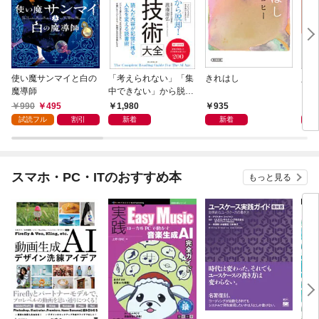
使い魔サンマイと白の
「考えられない」「集
きれはし
人に
魔導師
中できない」から脱
いる
却！ AI時代の読む技
990
495
1,980
935
1,
術大全
試読フル
割引
新着
新着
スマホ・PC・ITのおすすめ本
もっと見る