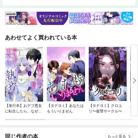
あわせてよく買われている本
【単行本】おデブ悪女
【タテヨミ】あなたは
【タテヨミ】クロユ
バッ
に転生したら、なぜか
もういりません
リ〜復讐サークル〜
ロイ
ラスボス王子様に執着
今世
されています
りが
てく
OMI
同じ作者の本
もっと見る