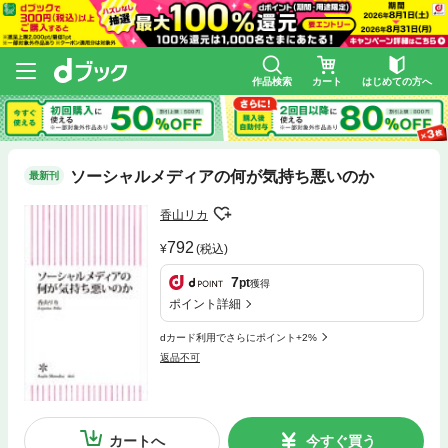
作品検索
カート
はじめての方へ
ソーシャルメディアの何が気持ち悪いのか
最新刊
香山リカ
792
(税込)
7
pt
獲得
ポイント詳細
dカード利用でさらにポイント+2%
返品不可
カートへ
今すぐ買う