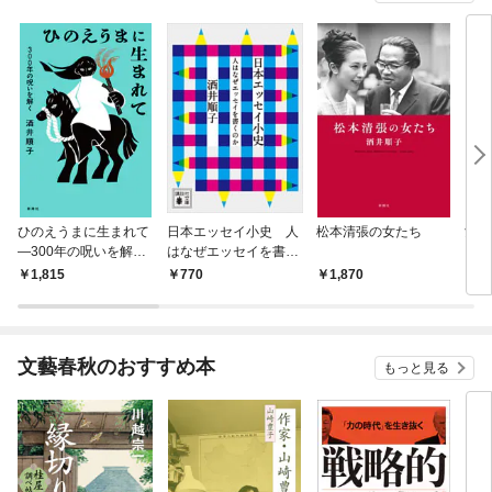
ひのえうまに生まれて
日本エッセイ小史 人
松本清張の女たち
女人
—300年の呪いを解く
はなぜエッセイを書く
—
のか
1,815
770
1,870
8
文藝春秋のおすすめ本
もっと見る