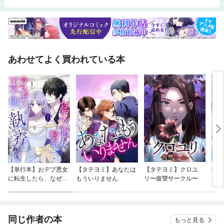
あわせてよく買われている本
【単行本】おデブ悪女
【タテヨミ】あなたは
【タテヨミ】クロユ
病弱
に転生したら、なぜか
もういりません
リ〜復讐サークル〜
が、
ラスボス王子様に執着
ぎて
されています
たち
ね！
同じ作者の本
もっと見る