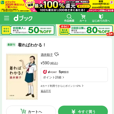
作品検索
カート
はじめての方へ
着ればわかる！
最新刊
酒井順子
590
(税込)
5
pt
獲得
ポイント詳細
dカード利用でさらにポイント+2%
返品不可
カートへ
今すぐ買う