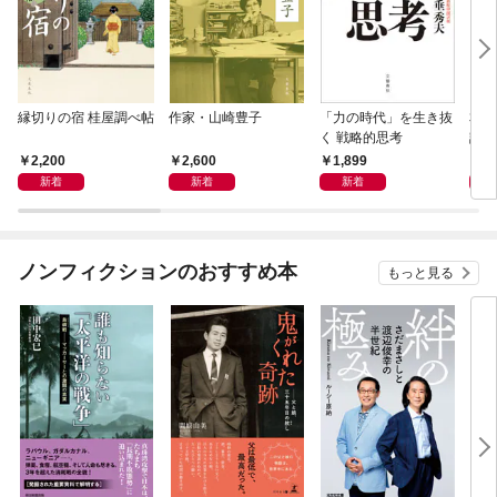
縁切りの宿 桂屋調べ帖
作家・山崎豊子
「力の時代」を生き抜
本当
く 戦略的思考
話）
2,200
2,600
1,899
1,
新着
新着
新着
ノンフィクションのおすすめ本
もっと見る