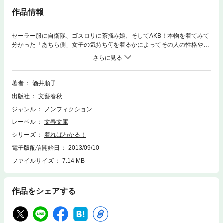
作品情報
セーラー服に自衛隊、ゴスロリに茶摘み娘、そしてAKB！本物を着てみて
分かった「あちら側」女子の気持ち何を着るかによってその人の性格や心
構えは変わる。“あの服”を纏う彼女はどんな世界を生きているのか？ 女
子の心理を鋭く読み解いて世間を震撼させてきた著者が「わからないな
ら、着てみよう」の精神で果敢に挑む18着。特別編「AKBになる！」も収
録の傑作エッセイ。イラスト・森伸之
著者
酒井順子
出版社
文藝春秋
ジャンル
ノンフィクション
レーベル
文春文庫
シリーズ
着ればわかる！
電子版配信開始日
2013/09/10
ファイルサイズ
7.14 MB
作品をシェアする