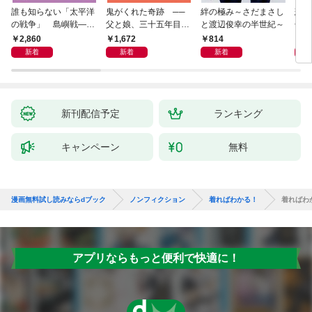
誰も知らない「太平洋
鬼がくれた奇跡 ──
絆の極み～さだまさし
悲劇
の戦争」 島嶼戦――
父と娘、三十五年目の
と渡辺俊幸の半世紀～
子 
マッカーサーとの激闘
赦し
読み
2,860
1,672
814
1,
の真実
新着
新着
新着
新刊配信予定
ランキング
キャンペーン
無料
漫画無料試し読みならdブック
ノンフィクション
着ればわかる！
着ればわ
アプリならもっと便利で快適に！