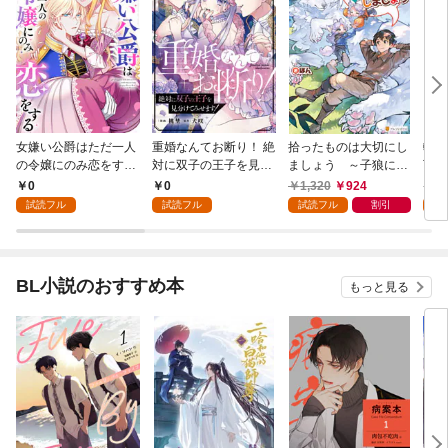
女嫌い公爵はただ一人
重婚なんてお断り！ 絶
拾ったものは大切にし
転生
の令嬢にのみ恋をする
対に双子の王子を見分
ましょう ～子狼に気
下に
（分冊版）第１話
けてみせます！（分冊
に入られた男の転移物
冒険
0
0
1,320
924
1,
版） 第１話
語～
試読フル
試読フル
試読フル
割引
試
BL小説のおすすめ本
もっと見る