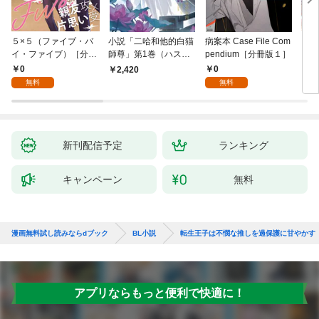
５×５（ファイブ・バ
小説「二哈和他的白猫
病案本 Case File Com
ＶＩ
イ・ファイブ）［分冊
師尊」第1巻（ハスキ
pendium［分冊版１］
版１］
ーとかれのしろねこし
0
0
2,420
7
ずん）
無料
無料
新刊配信予定
ランキング
キャンペーン
無料
漫画無料試し読みならdブック
BL小説
転生王子は不憫な推しを過保護に甘やかす
アプリならもっと便利で快適に！