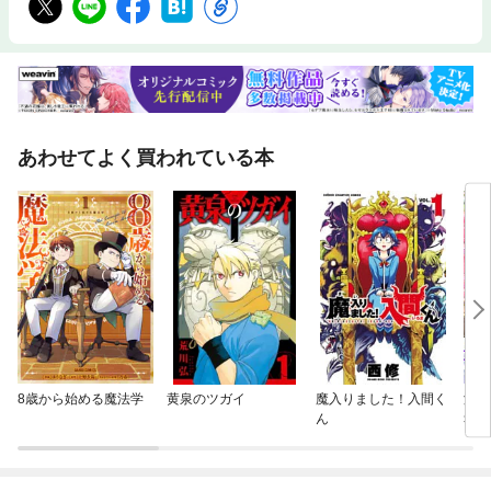
あわせてよく買われている本
8歳から始める魔法学
黄泉のツガイ
魔入りました！入間く
溺れ
ん
幸せ
わ！
ック