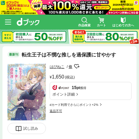
作品検索
カート
はじめての方へ
転生王子は不憫な推しを過保護に甘やかす
最新刊
はぴねこ
條
1,650
(税込)
15
pt
獲得
ポイント詳細
dカード利用でさらにポイント+2%
返品不可
試し読み