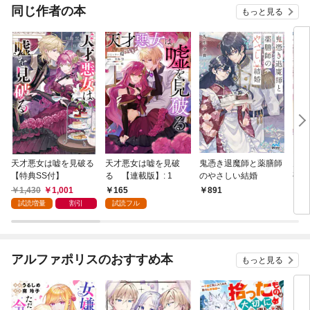
同じ作者の本
もっと見る
天才悪女は嘘を見破る
天才悪女は嘘を見破
鬼憑き退魔師と薬膳師
鬼
【特典SS付】
る 【連載版】: 1
のやさしい結婚
孤独
愛を
1,430
1,001
165
891
8
試読増量
割引
試読フル
アルファポリスのおすすめ本
もっと見る