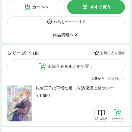
カートへ
今すぐ買う
作品をチェックする
作品情報へ
シリーズ
全1冊
お気に入り登録
未購入巻をまとめて買う
1巻から
|
最新刊から
転生王子は不憫な推しを過保護に甘やかす
1,650
試し読み
カートへ