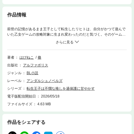
作品情報
前世の記憶があるまま王子として転生したリヒトは、自分がかつて遊んで
いた乙女ゲームの攻略対象に生まれ変わったのだと気づく。そのゲームに
は一人だけ、ヒロインがどんなルートを辿っても悲惨な未来が待ってい
る、カルロという攻略対象がいた。前世でカルロが推しだったリヒトは、
自分が今から介入すれば、悲劇を回避出来るうえに、ヒロインとカルロが
結ばれるルートに誘導できると思い立ち、前世の知識を駆使して動き始め
著者
はぴねこ
條
る。すると境遇が改善されたカルロにすっかり懐かれてしまい――？ ※
出版社
アルファポリス
電子版は単行本をもとに編集しています
ジャンル
BL小説
レーベル
アンダルシュノベルズ
シリーズ
転生王子は不憫な推しを過保護に甘やかす
電子版配信開始日
2026/05/18
ファイルサイズ
4.63 MB
作品をシェアする