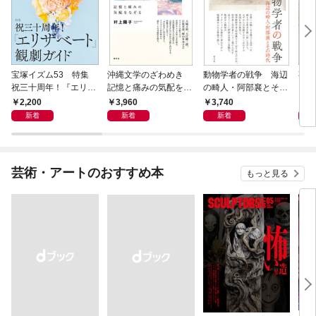
宝塚イズム53 特集
沖縄文学のざわめき
動物学者の戦争 海辺
事例
祝三十周年！『エリザ
記憶と痛みの気配をな
の畸人・阿部襄とその
ス論
ベート』観劇ガイド
ぞる
時代
2,200
3,960
3,740
2,
新着
新着
新着
芸術・アートのおすすめ本
もっと見る