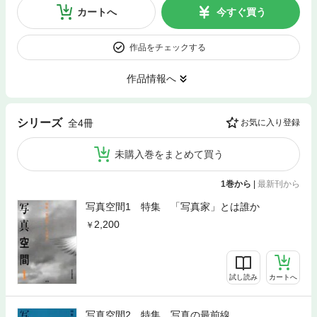
カートへ
今すぐ買う
作品をチェックする
作品情報へ
シリーズ
全4冊
お気に入り登録
未購入巻をまとめて買う
1巻から
|
最新刊から
写真空間1 特集 「写真家」とは誰か
2,200
試し読み
カートへ
写真空間2 特集 写真の最前線