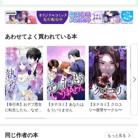
あわせてよく買われている本
【単行本】おデブ悪女
【タテヨミ】あなたは
【タテヨミ】クロユ
病弱
に転生したら、なぜか
もういりません
リ〜復讐サークル〜
が、
ラスボス王子様に執着
ぎて
されています
たち
ね！
同じ作者の本
もっと見る