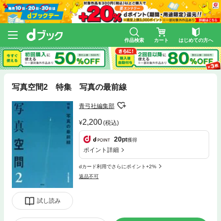
作品検索
カート
はじめての方へ
写真空間2 特集 写真の最前線
青弓社編集部
2,200
(税込)
20
pt
獲得
ポイント詳細
dカード利用でさらにポイント+2%
返品不可
試し読み