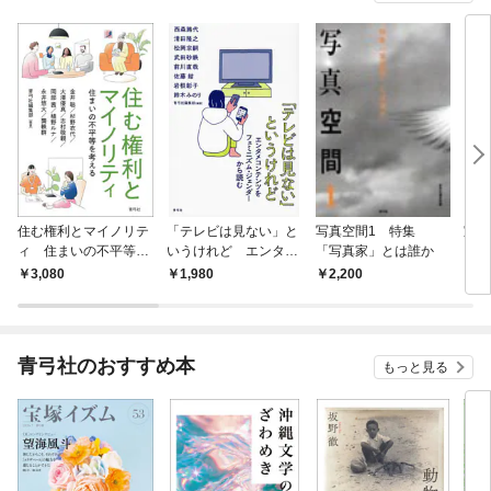
住む権利とマイノリテ
「テレビは見ない」と
写真空間1 特集
宝塚
ィ 住まいの不平等を
いうけれど エンタメ
「写真家」とは誰か
考える
コンテンツをフェミニ
3,080
1,980
2,200
2,
ズム・ジェンダーから
読む
青弓社のおすすめ本
もっと見る