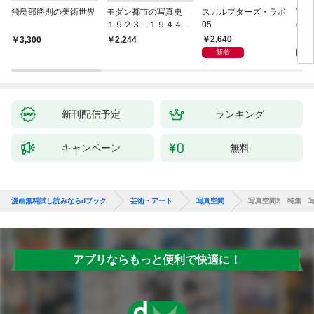
飛鳥部勝則の美術世界
モダン都市の写真史
スカルプターズ・ラボ
Viv
１９２３－１９４４
05
orks
――写真雑誌「フォト
2,640
3,
￥3,300
￥2,244
タイムス」にみる視覚
新着
の革命
新刊配信予定
ランキング
キャンペーン
無料
漫画無料試し読みならdブック
芸術・アート
写真空間
写真空間2 特集 
アプリならもっと便利で快適に！