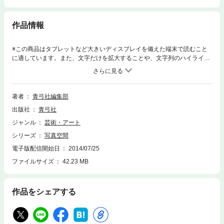
作品情報
※この商品はタブレットなど大きいディスプレイを備えた端末で読むこと
に適しています。また、文字だけを拡大することや、文字列のハイライ
ト、検索、辞書の参照、引用などの機能が使用できません。私たちは何ら
かのかたちで日々写真に接している。一体、2000年代に写真は社会にどの
ように存在していくのか。展示・美術館・作家／作品・写真集・ケータ
イ・デジタルなどの視点から、日常にあふれる写真の最前線を描き出す渾
著者
青弓社編集部
身の第2巻。連載も充実！
出版社
青弓社
ジャンル
芸術・アート
シリーズ
写真空間
電子版配信開始日
2014/07/25
ファイルサイズ
42.23 MB
作品をシェアする