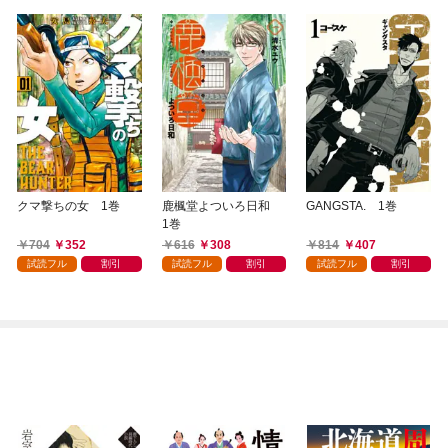
クマ撃ちの女 1巻
鹿楓堂よついろ日和
GANGSTA. 1巻
1巻
704
352
616
308
814
407
試読フル
割引
試読フル
割引
試読フル
割引