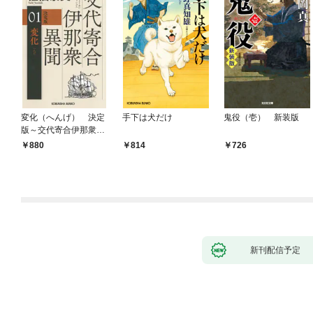
変化（へんげ） 決定
手下は犬だけ
鬼役（壱） 新装版
版～交代寄合伊那衆異
聞（1）～
880
814
726
新刊配信予定