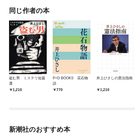
同じ作者の本
盗む男 ミステリ短篇
P+D BOOKS 花石物
井上ひさしの憲法指南
選
語
1,210
770
1,210
新潮社のおすすめ本