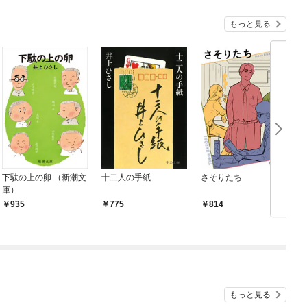
もっと見る
下駄の上の卵 （新潮文
十二人の手紙
さそりたち
庫）
935
775
814
もっと見る