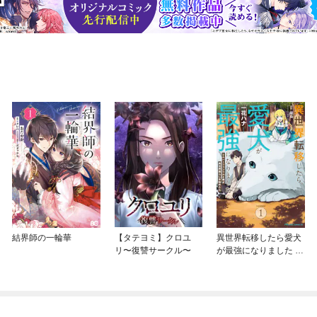
結界師の一輪華
【タテヨミ】クロユ
異世界転移したら愛犬
リ〜復讐サークル〜
が最強になりました ～
シルバーフェンリルと
俺が異世界暮らしを始
めたら～ THE COMIC