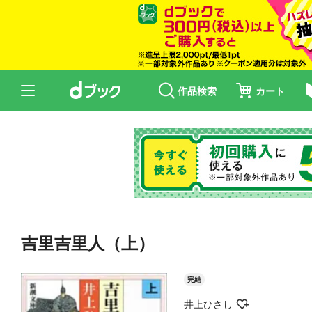
作品検索
カート
吉里吉里人（上）
完結
井上ひさし