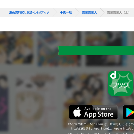
漫画無料試し読みならdブック
小説一般
吉里吉里人
吉里吉里人（上）
Appleのロゴ、App Storeは、米国もしくはそ
Inc.の商標です。App Storeは、Apple In