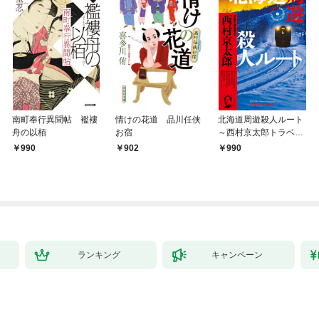
南町奉行異聞帖 襤褸
情けの花道 品川任侠
北海道周遊殺人ルート
舟の以栢
お宿
～西村京太郎トラベル
ミステリー・セレクシ
990
902
990
ョン（1）～
ランキング
キャンペーン