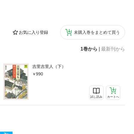
お気に入り登録
未購入巻をまとめて買う
1巻から
|
最新刊から
吉里吉里人（下）
990
試し読み
カートへ