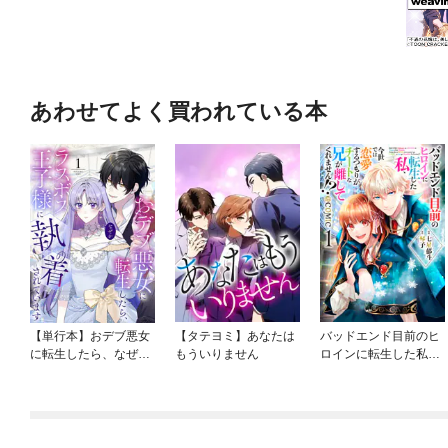
あわせてよく買われている本
【単行本】おデブ悪女
【タテヨミ】あなたは
バッドエンド目前のヒ
に転生したら、なぜか
もういりません
ロインに転生した私、
ラスボス王子様に執着
今世では恋愛するつも
されています
りがチートな兄が離し
てくれません！？@C
OMIC