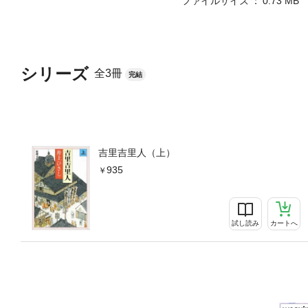
ファイルサイズ
0.73 MB
シリーズ
全3冊
完結
吉里吉里人（上）
935
試し読み
カートへ