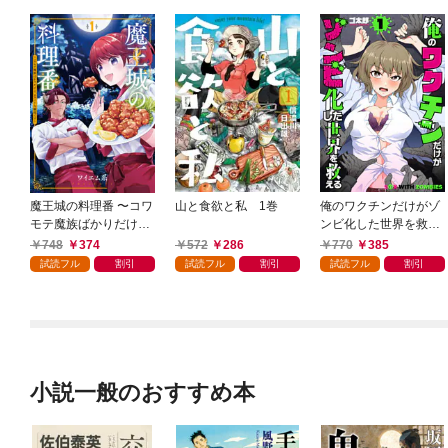
魔王城の料理番 〜コワ
山と食欲と私 1巻
俺のワクチンだけがゾ
モテ魔族ばかりだけ
ンビ化した世界を救え
ど、ホワイトな職場で
る 1巻
748
374
572
286
770
385
す〜 1巻
試読フル
割引
試読フル
割引
試読フル
割引
小説一般のおすすめ本