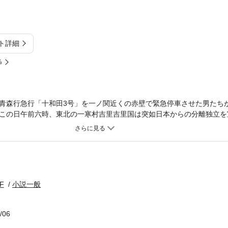
ト詳細
%
青森行急行「十和田3号」を一ノ関近くの赤壁で緊急停車させた男たち
この日午前六時、東北の一寒村吉里吉里国は突如日本からの分離独立を
医学に言語に……大国日本のかかえる問題を鮮やかに撃つおかしくも感
賞作。
F
小説一般
/06