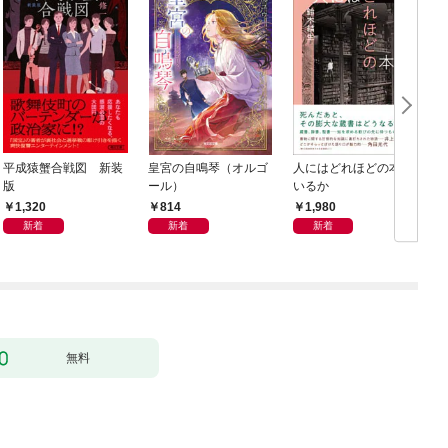
平成猿蟹合戦図 新装
皇宮の自鳴琴（オルゴ
人にはどれほどの本が
版
ール）
いるか
1,320
814
1,980
新着
新着
新着
無料