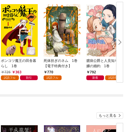
ポンコツ魔王の田舎暮
死体担ぎのネム 1巻
臆病公爵と人見知り令
らし 1巻
【電子特典付き】
嬢の婚約 1巻
1
726
363
770
792
試読フル
割引
試読フル
新着
試読増量
もっと見る