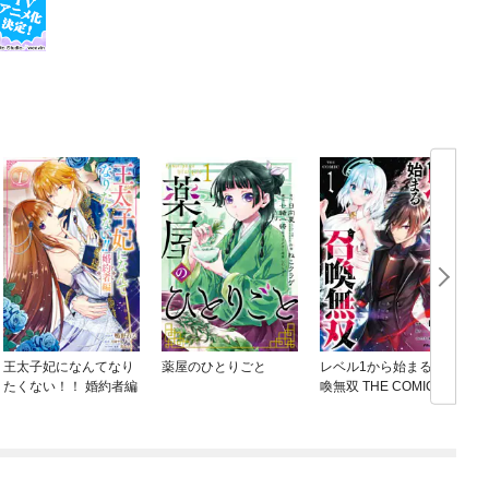
王太子妃になんてなり
薬屋のひとりごと
レベル1から始まる召
たくない！！ 婚約者編
喚無双 THE COMIC
ね