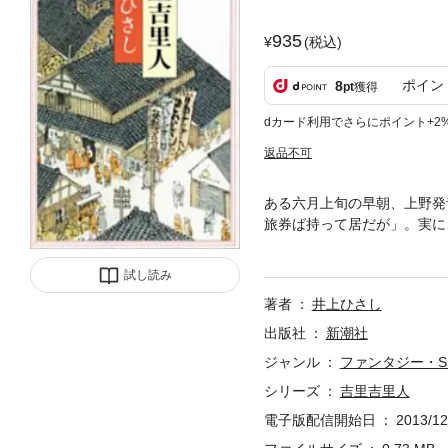
935
(税込)
ポイン
8
pt
獲得
dカード利用でさらにポイント+2
返品不可
ある六月上旬の早朝、上野発
旅券ば持って居だが」。実に
た。政治に、経済に、農業に
日本ＳＦ大賞、読売文学賞受
試し読み
著者
井上ひさし
出版社
新潮社
ジャンル
ファンタジー・S
シリーズ
吉里吉里人
電子版配信開始日
2013/12