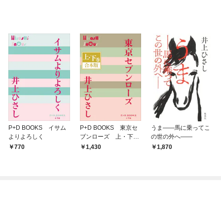
P+D BOOKS イサム
P+D BOOKS 東京セ
うま――馬に乗ってこ
よりよろしく
ブンローズ 上・下
の世の外へ――
巻 合本版
770
1,430
1,870