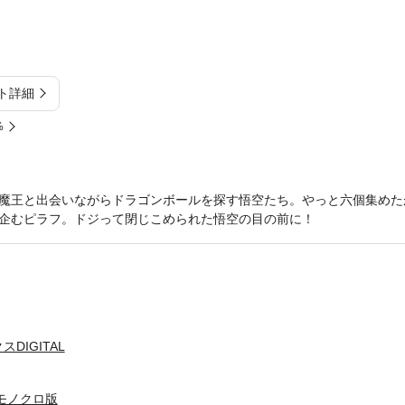
ト詳細
%
魔王と出会いながらドラゴンボールを探す悟空たち。やっと六個集めた
企むピラフ。ドジって閉じこめられた悟空の目の前に！
DIGITAL
L モノクロ版