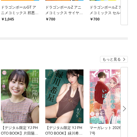
ドラゴンボールGT ア
ドラゴンボールZ アニ
ドラゴンボールZ アニ
ニメコミックス 邪悪龍
メコミックス サイヤ人
メコミックス セルゲー
編 1
編 巻一
ム編 巻一
1,045
700
700
もっと見る
【デジタル限定 YJ PH
【デジタル限定 YJ PH
マーガレット 2026年1
グ
OTO BOOK】片田陽依
OTO BOOK】緑川希星
7号
6