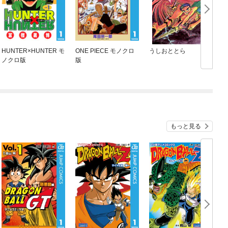
HUNTER×HUNTER モ
ONE PIECE モノクロ
うしおととら
ノクロ版
版
もっと見る