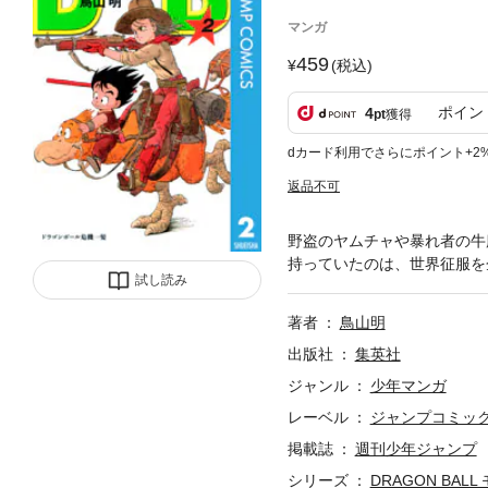
マンガ
459
(税込)
ポイン
4
pt
獲得
dカード利用でさらにポイント+2
返品不可
野盗のヤムチャや暴れ者の牛
持っていたのは、世界征服を
試し読み
著者
鳥山明
出版社
集英社
ジャンル
少年マンガ
レーベル
ジャンプコミックス
掲載誌
週刊少年ジャンプ
シリーズ
DRAGON BAL