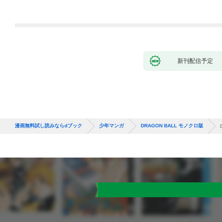
９９の仲間達を手に入
れて元パーティーメン
バーと世界に復讐＆
『ざまぁ！』します！
（１）
新刊配信予定
漫画無料試し読みならdブック
少年マンガ
DRAGON BALL モノクロ版