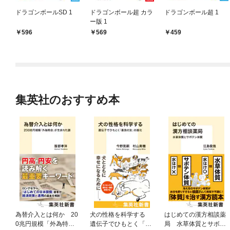
ドラゴンボールSD 1
ドラゴンボール超 カラ
ドラゴンボール超 1
ー版 1
596
569
459
集英社のおすすめ本
為替介入とは何か 20
犬の性格を科学する
はじめての漢方相談薬
0兆円規模「外為特
遺伝子でひもとく「最
局 水草体質とサボテ