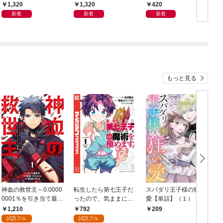
写真集「羽色日和」
写真集「きらら、キラ
1,320
1,320
420
リ」
新着
新着
新着
もっと見る
神血の救世主～0.0000
転生したら第七王子だ
スパダリ王子様の狂い
0001％を引き当て最強
ったので、気ままに魔
愛【単話】（１）
へ～【電子書籍特典
術を極めます（１）
1,210
792
209
付】（１）
試読フル
試読フル