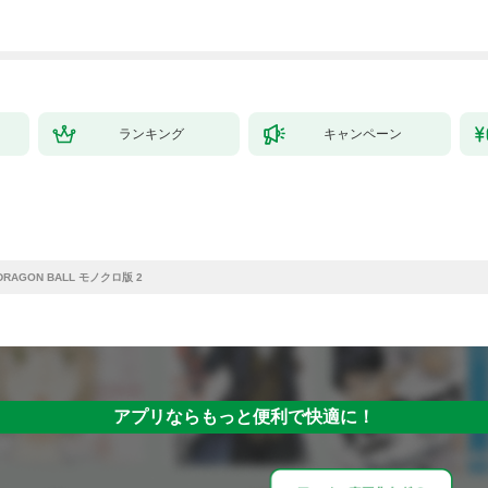
～最強クラフトスキル
で始める、楽々領地開
拓スローライフ～
（１）
ランキング
キャンペーン
DRAGON BALL モノクロ版 2
アプリならもっと便利で快適に！