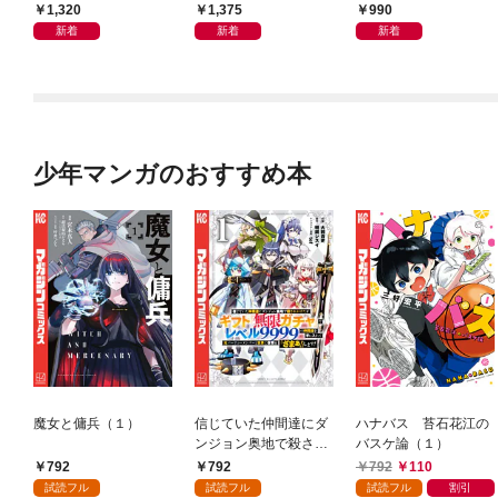
会」が生まれた謎
良の友」の進化
ン体質
1,320
1,375
990
新着
新着
新着
少年マンガのおすすめ本
魔女と傭兵（１）
信じていた仲間達にダ
ハナバス 苔石花江の
ンジョン奥地で殺され
バスケ論（１）
かけたがギフト『無限
792
792
792
110
ガチャ』でレベル９９
試読フル
試読フル
試読フル
割引