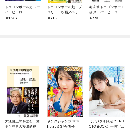
ドラゴンボール超 スー
ドラゴンボール超 ブ
劇場版 ドラゴンボール
パーヒーロー
ロリー 映画ノベライ
超 スーパーヒーロー
ズ みらい文庫版
1,567
715
770
大江健三郎を読む 文
ヤングジャンプ 2026
【デジタル限定 YJ PH
学と歴史の複眼的視点
No.36＆37合併号
OTO BOOK】十味写真