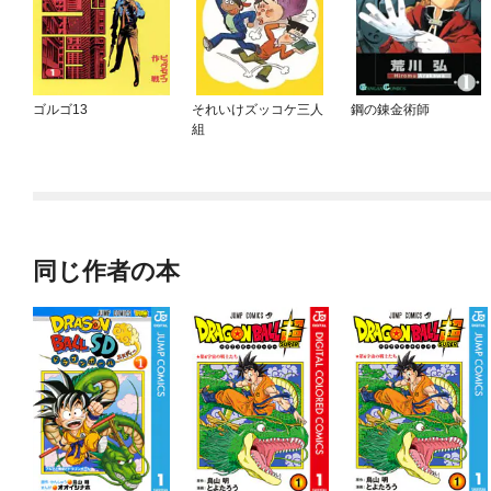
ゴルゴ13
それいけズッコケ三人
鋼の錬金術師
組
同じ作者の本