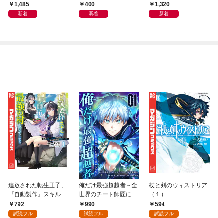
から
集「続・『ぽみ』！？
1,485
400
1,320
どこでもトレイン・ベ
新着
新着
新着
トナム篇」
追放された転生王子、
俺だけ最強超越者～全
杖と剣のウィストリア
『自動製作』スキルで
世界のチート師匠に認
（１）
領地を爆速で開拓し最
められた～【単行本】
792
990
594
強の村を作ってしまう
（１）
試読フル
試読フル
試読フル