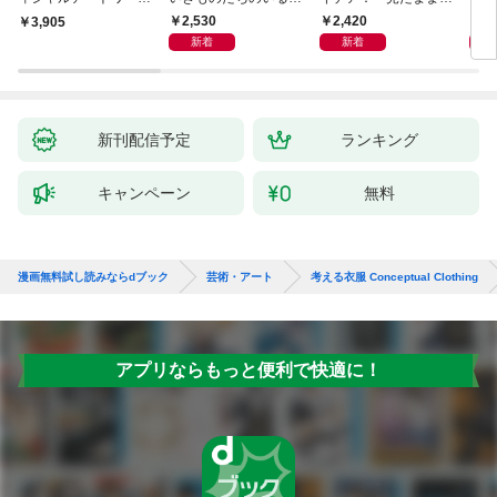
ス
ころ
く」から「思い通りに
2,530
2,420
5,
3,905
描く」へ
新着
新着
新刊配信予定
ランキング
キャンペーン
無料
漫画無料試し読みならdブック
芸術・アート
考える衣服 Conceptual Clothing
アプリならもっと便利で快適に！