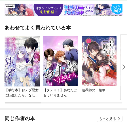
あわせてよく買われている本
【単行本】おデブ悪女
【タテヨミ】あなたは
結界師の一輪華
バッ
に転生したら、なぜか
もういりません
ロイ
ラスボス王子様に執着
今世
されています
りが
てく
OMI
同じ作者の本
もっと見る