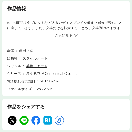
作品情報
※この商品はタブレットなど大きいディスプレイを備えた端末で読むこと
に適しています。また、文字だけを拡大することや、文字列のハイライ
ト、検索、辞書の参照、引用などの機能が使用できません。「ファッショ
ン」と「衣服」は同じでありながら異なるもの。人々のより豊かな暮らし
のための衣服を考えることで人々の暮らしをより豊かに変化させてゆける
のかを先端アートを実践する衣服造形のスペシャリストが考察する。
著者
眞田岳彦
出版社
スタイルノート
ジャンル
芸術・アート
シリーズ
考える衣服 Conceptual Clothing
電子版配信開始日
2014/09/09
ファイルサイズ
26.72 MB
作品をシェアする