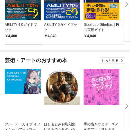
ABILITY 4.0ガイドブ
ABILITY 5ガイドブッ
Sibelius／Sibelius｜Fi
バン
ック
ク
rst実用ガイド
５ガ
4,400
4,840
4,840
2,
芸術・アートのおすすめ本
もっと見る
ブルーアーカイブ オフ
はしもとみお彫刻集
手の描き方とポーズア
ジ・
ィシャルアートワーク
いきものたちのいると
イデア：「見たまま描
ナと