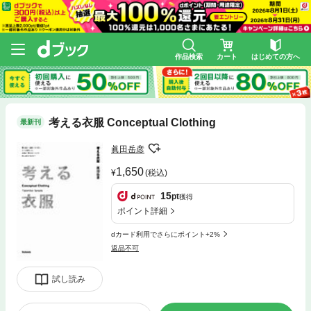
作品検索
カート
はじめての方へ
考える衣服 Conceptual Clothing
最新刊
眞田岳彦
1,650
(税込)
15
pt
獲得
ポイント詳細
dカード利用でさらにポイント+2%
返品不可
試し読み