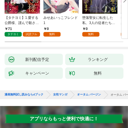
【タテヨミ】1.愛する
みせあいっこフレンド
堕落聖女に転生した
授か
公爵様、謹んで殺させ
1
私、3人の従者たちに
身籠
ていただきます！
抱かれて困ってます 第
して
71
0
0
2
1話
タテヨミ
試読フル
無料
無料
試
新刊配信予定
ランキング
キャンペーン
無料
漫画無料試し読みならdブック
女性マンガ
オータム バージン
オータム バ
アプリならもっと便利で快適に！