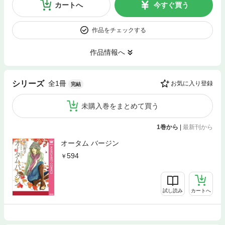
カートへ
今すぐ買う
作品をチェックする
作品情報へ
全1冊
シリーズ
お気に入り登録
完結
未購入巻をまとめて買う
1巻から
|
最新刊から
オータム バージン
594
試し読み
カートへ