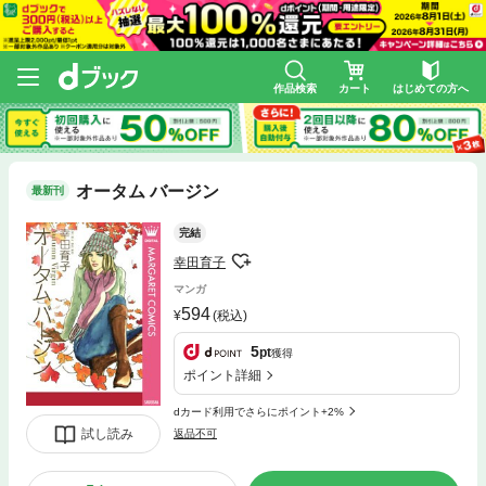
作品検索
カート
はじめての方へ
オータム バージン
最新刊
完結
幸田育子
マンガ
594
(税込)
5
pt
獲得
ポイント詳細
dカード利用でさらにポイント+2%
試し読み
返品不可