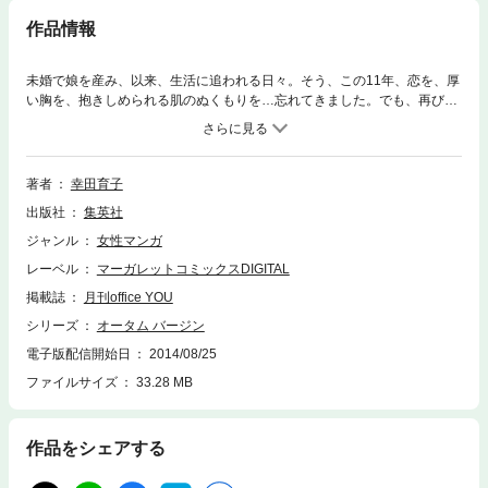
作品情報
未婚で娘を産み、以来、生活に追われる日々。そう、この11年、恋を、厚
い胸を、抱きしめられる肌のぬくもりを…忘れてきました。でも、再び私
をときめかせてくれる男性が現れて…。 【同時収録】ひとときの月／ラ
ブ・レター
著者
幸田育子
出版社
集英社
ジャンル
女性マンガ
レーベル
マーガレットコミックスDIGITAL
掲載誌
月刊office YOU
シリーズ
オータム バージン
電子版配信開始日
2014/08/25
ファイルサイズ
33.28 MB
作品をシェアする