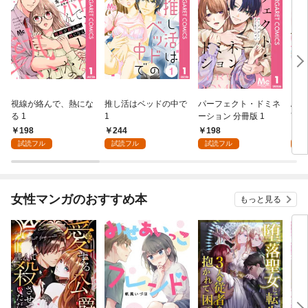
視線が絡んで、熱にな
推し活はベッドの中で
パーフェクト・ドミネ
ふし
る 1
1
ーション 分冊版 1
言っ
198
244
198
2
試読フル
試読フル
試読フル
試
女性マンガのおすすめ本
もっと見る