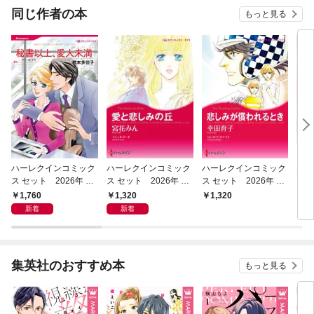
OMIC
同じ作者の本
もっと見る
ハーレクインコミック
ハーレクインコミック
ハーレクインコミック
夫婦
ス セット 2026年 vo
ス セット 2026年 vo
ス セット 2026年 vo
l.1075
l.1010
l.851
1,760
1,320
1,320
6
新着
新着
集英社のおすすめ本
もっと見る