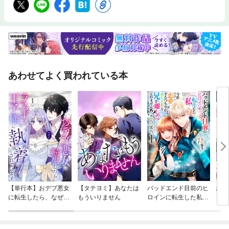
あわせてよく買われている本
【単行本】おデブ悪女
【タテヨミ】あなたは
バッドエンド目前のヒ
結界
に転生したら、なぜか
もういりません
ロインに転生した私、
ラスボス王子様に執着
今世では恋愛するつも
されています
りがチートな兄が離し
てくれません！？@C