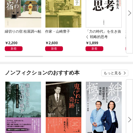
縁切りの宿 桂屋調べ帖
作家・山崎豊子
「力の時代」を生き抜
本当
く 戦略的思考
話）
2,200
2,600
1,899
1,
新着
新着
新着
ノンフィクションのおすすめ本
もっと見る