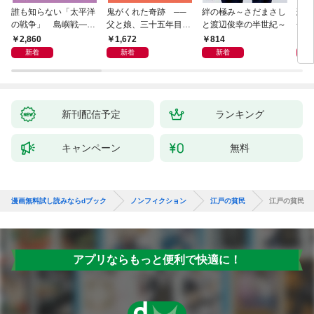
誰も知らない「太平洋
鬼がくれた奇跡 ──
絆の極み～さだまさし
悲劇
の戦争」 島嶼戦――
父と娘、三十五年目の
と渡辺俊幸の半世紀～
子 
マッカーサーとの激闘
赦し
読み
2,860
1,672
814
1,
の真実
新着
新着
新着
新刊配信予定
ランキング
キャンペーン
無料
漫画無料試し読みならdブック
ノンフィクション
江戸の貧民
江戸の貧民
アプリならもっと便利で快適に！