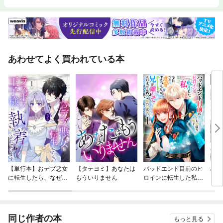
あわせてよく買われている本
【単行本】おデブ悪女
【タテヨミ】あなたは
バッドエンド目前のヒ
結界
に転生したら、なぜか
もういりません
ロインに転生した私、
ラスボス王子様に執着
今世では恋愛するつも
されています
りがチートな兄が離し
てくれません！？@C
OMIC
同じ作者の本
もっと見る