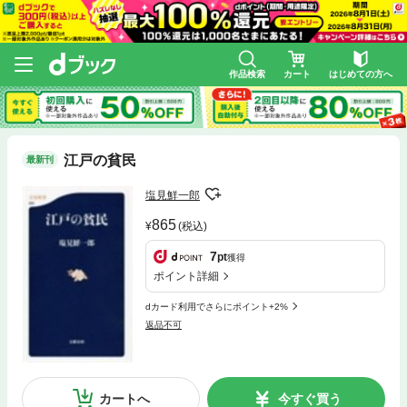
作品検索
カート
はじめての方へ
江戸の貧民
最新刊
塩見鮮一郎
865
(税込)
7
pt
獲得
ポイント詳細
dカード利用でさらにポイント+2%
返品不可
カートへ
今すぐ買う