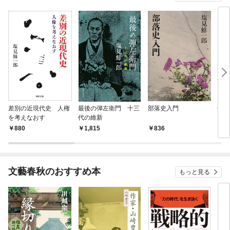
差別の近現代史 人権
最後の弾左衛門 十三
部落史入門
乞胸
を考えなおす
代の維新
880
1,815
836
2,
文藝春秋のおすすめ本
もっと見る