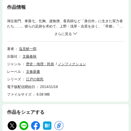
作品情報
弾左衛門、車善七、乞胸、虚無僧、香具師など「身分外」に生きた実力者
たち……。彼らの足跡を求めて、上野・浅草・吉原を歩く、「帝都」「中
世」に続く「貧民」シリーズ第3弾！ 都市機能が充実し、独自の文化を
醸成した江戸に暮らした数々の「貧民」たち。差別にあいながらも、直向
きに生きた人々の生態を克明に描き出す！
著者
塩見鮮一郎
出版社
文藝春秋
ジャンル
歴史・地理・民俗
ノンフィクション
レーベル
文春新書
シリーズ
江戸の貧民
電子版配信開始日
2014/11/18
ファイルサイズ
6.08 MB
作品をシェアする