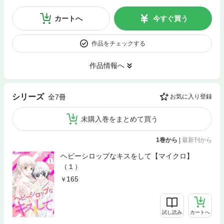
カートへ
今すぐ買う
作品をチェックする
作品情報へ
シリーズ
全7冊
お気に入り登録
未購入巻をまとめて買う
1巻から
|
最新刊から
ヘビーシロップなキスをして【マイクロ】
（１）
165
試し読み
カートへ