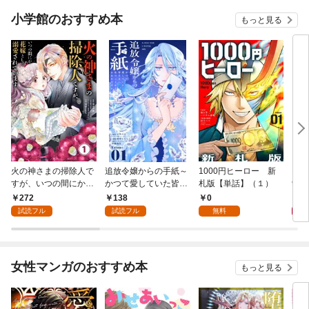
小学館のおすすめ本
もっと見る
火の神さまの掃除人で
追放令嬢からの手紙～
1000円ヒーロー 新
DIM
すが、いつの間にか花
かつて愛していた皆さ
札版【単話】（１）
9.
嫁として溺愛されてい
まへ 私のことなどお忘
272
138
0
8
ます【単話】（１）
れですか？～【単話】
試読フル
試読フル
無料
（１）
女性マンガのおすすめ本
もっと見る