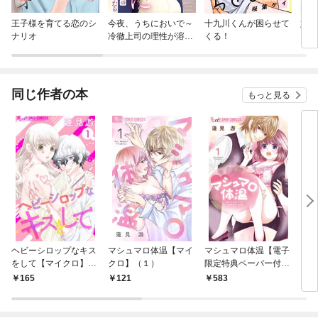
王子様を育てる恋のシ
今夜、うちにおいで～
十九川くんが困らせて
好き
ナリオ
冷徹上司の理性が溶け
くる！
【合
たら
同じ作者の本
もっと見る
ヘビーシロップなキス
マシュマロ体温【マイ
マシュマロ体温【電子
モバ
をして【マイクロ】
クロ】（１）
限定特典ペーパー付
（１）
き】（１）
165
121
583
2