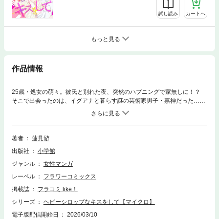
試し読み
カートへ
もっと見る
作品情報
25歳・処女の萌々。彼氏と別れた夜、突然のハプニングで家無しに！？
そこで出会ったのは、イグアナと暮らす謎の芸術家男子・嘉神だった…！
こじらせOL×芸術家男子の溺愛LOVE開幕！！
著者
蓮見游
出版社
小学館
ジャンル
女性マンガ
レーベル
フラワーコミックス
掲載誌
フラコミ like！
シリーズ
ヘビーシロップなキスをして【マイクロ】
電子版配信開始日
2026/03/10