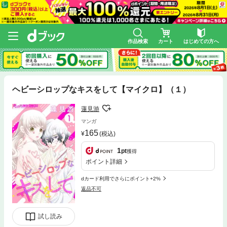
作品検索
カート
はじめての方へ
ヘビーシロップなキスをして【マイクロ】（１）
蓮見游
マンガ
165
(税込)
1
pt
獲得
ポイント詳細
dカード利用でさらにポイント+2%
返品不可
試し読み