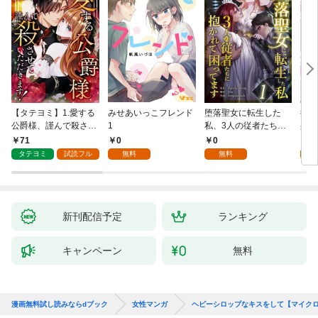
【タテヨミ】1.愛する
みせあいっこフレンド
堕落聖女に転生した
授か
公爵様、謹んで殺させ
1
私、3人の従者たちに
身籠
ていただきます！
抱かれて困ってます 第
して
71
0
0
2
1話
タテヨミ
試読フル
無料
無料
試
新刊配信予定
ランキング
キャンペーン
無料
漫画無料試し読みならdブック
女性マンガ
ヘビーシロップなキスをして【マイク