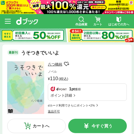
作品検索
カート
はじめての方へ
うそつきでいいよ
最新刊
八つ橋純
ノベル
110
(税込)
1
pt
獲得
ポイント詳細
dカード利用でさらにポイント+2%
返品不可
カートへ
今すぐ買う