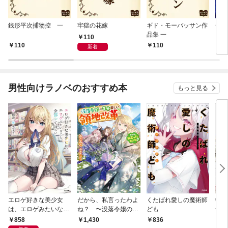
銭形平次捕物控 一
牢獄の花嫁
ギド・モーパッサン作
一寸
品集 一
110
110
110
1
新着
男性向けラノベのおすすめ本
もっと見る
エロゲ好きな美少女
だから、私言ったわよ
くたばれ愛しの魔術師
学園
は、エロゲみたいなこ
ね？ 〜没落令嬢の案
ども
命の
と全部シてほしい【電
外楽しい領地改革〜
通い
858
1,430
836
8
子ＳＳ特典付き】
迫っ