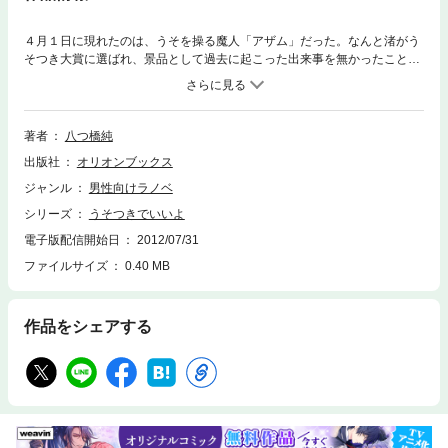
４月１日に現れたのは、うそを操る魔人「アザム」だった。なんと渚がう
そつき大賞に選ばれ、景品として過去に起こった出来事を無かったことに
できることに。アザムが引き起こす騒動の中、やがて家族の気持ちが１つ
になる。「私が生まれたのと引き換えに、お母さんが死んでしまった」そ
んな気持ちを持ったままお父さんは再婚をすることになった。だけど再婚
相手はとてもいい人。このままでは本当のお母さんのことを忘れてしまう
著者
八つ橋純
のでは…１５歳の少女の心を繊細に綴った感動の物語です。自分が愛され
出版社
オリオンブックス
ていたことがわかった時、きっとあなたも涙する。
ジャンル
男性向けラノベ
シリーズ
うそつきでいいよ
電子版配信開始日
2012/07/31
ファイルサイズ
0.40 MB
作品をシェアする