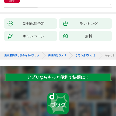
新着
新刊配信予定
ランキング
キャンペーン
無料
漫画無料試し読みならdブック
男性向けラノベ
うそつきでいいよ
うそつき
アプリならもっと便利で快適に！