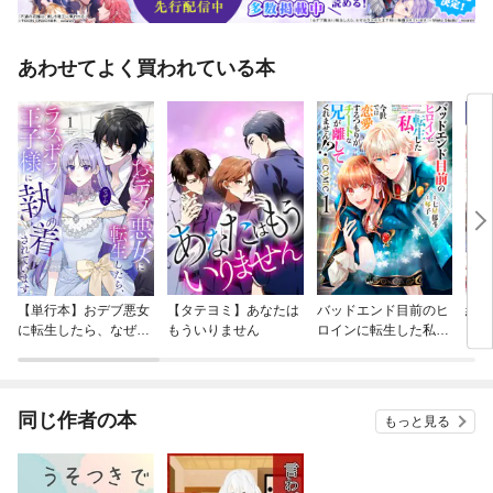
あわせてよく買われている本
【単行本】おデブ悪女
【タテヨミ】あなたは
バッドエンド目前のヒ
結界
に転生したら、なぜか
もういりません
ロインに転生した私、
ラスボス王子様に執着
今世では恋愛するつも
されています
りがチートな兄が離し
てくれません！？@C
OMIC
同じ作者の本
もっと見る