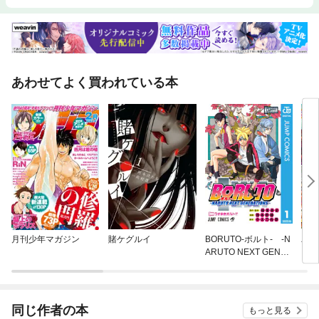
あわせてよく買われている本
月刊少年マガジン
賭ケグルイ
BORUTO-ボルト- -N
パニ
ARUTO NEXT GENER
ATIONS-
同じ作者の本
もっと見る