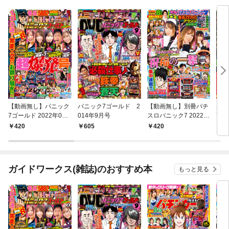
【動画無し】パニック
パニック7ゴールド 2
【動画無し】別冊パチ
別冊
7ゴールド 2022年06
014年9月号
スロパニック7 2022年
7 
月号
5月号
420
605
420
4
ガイドワークス(雑誌)のおすすめ本
もっと見る