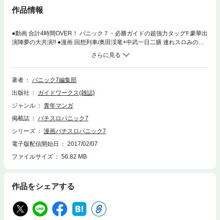
作品情報
●動画 合計4時間OVER！ パニック７・必勝ガイドの超強力タッグ!! 豪華出
演陣夢の大共演!! ●漫画 回想列車/奥田渓竜+中武一日二膳 連れスロみのり
酒/カワサキカオリ+河原みのり アドリブ王女/あかつきけいいち オレとカ
ノジョの恋愛フラグが1/4096の件/七瀬あゆむ 万枚くん/サマンサ三吉 圧勝
少年・改/ケツノ少年+戸田マサシン 他 ●コラム 夕暮れまりも 名波誠のパ
チスロ放浪記 ガチん娘 ハチャメチャ☆恋んでいず ＭＭＲの万枚革命 ※紙
著者
パニック7編集部
の本のDVDは電子版には付属していません。DVD動画はWEB上でご覧い
出版社
ガイドワークス(雑誌)
ただけます。
ジャンル
青年マンガ
掲載誌
パチスロパニック7
シリーズ
漫画パチスロパニック7
電子版配信開始日
2017/02/07
ファイルサイズ
56.82 MB
作品をシェアする