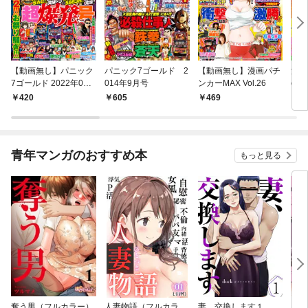
【動画無し】パニック
パニック7ゴールド 2
【動画無し】漫画パチ
漫画
7ゴールド 2022年06
014年9月号
ンカーMAX Vol.26
ol.0
月号
420
605
469
8
青年マンガのおすすめ本
もっと見る
奪う男（フルカラー）
人妻物語（フルカラ
妻、交換します１
ごめ