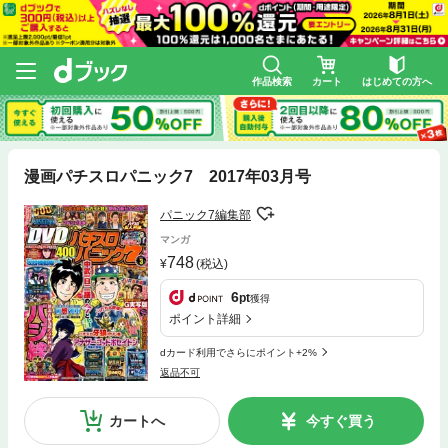
作品検索
カート
はじめての方へ
漫画パチスロパニック7 2017年03月号
パニック7編集部
マンガ
748
(税込)
6
pt
獲得
ポイント詳細
dカード利用でさらにポイント+2%
返品不可
カートへ
今すぐ買う