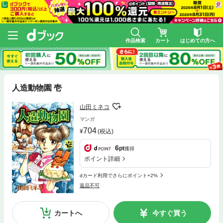
作品検索
カート
はじめての方へ
人造動物園 壱
山田ミネコ
マンガ
704
(税込)
6
pt
獲得
ポイント詳細
dカード利用でさらにポイント+2%
返品不可
カートへ
今すぐ買う