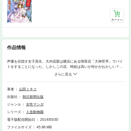
カートへ
作品情報
声優を目指す女子高生、大内花梨は横浜にある喫茶店「大神官亭」でバイ
トをすることになった。しかしこの店、時給は高いが何かがおかしい？
そう、ここは夜になると、異世界の住人たちが集まる喫茶店だったのだ！
山田ミネコ待望の新作！
著者
山田ミネコ
出版社
朝日新聞出版
ジャンル
女性マンガ
シリーズ
人造動物園
電子版配信開始日
2014/05/30
ファイルサイズ
45.96 MB