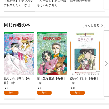
【単行本】おデブ悪女
【タテヨミ】あなたは
結界師の一輪華
バッ
に転生したら、なぜか
もういりません
ロイ
ラスボス王子様に執着
今世
されています
りが
てく
OMI
同じ作者の本
もっと見る
偽りの駆け落ち【分
勝ち気な花嫁【分冊】
愛のうずしお【分冊】
最終
冊】 1巻
1巻
1巻
説（
0
0
0
5
無料
無料
無料