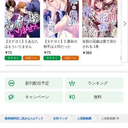
【タテヨミ】1.あなた
【タテヨミ】1.運命の
岩肌の花嫁は愛で溶か
愛し
はもういりません
相手は上司だった
される 1巻
い 
71
71
1
363
タテヨミ
試読フル
タテヨミ
試読フル
試
新刊配信予定
ランキング
キャンペーン
無料
漫画無料試し読みならdブック
女性マンガ
人造動物園
人造動物園 壱