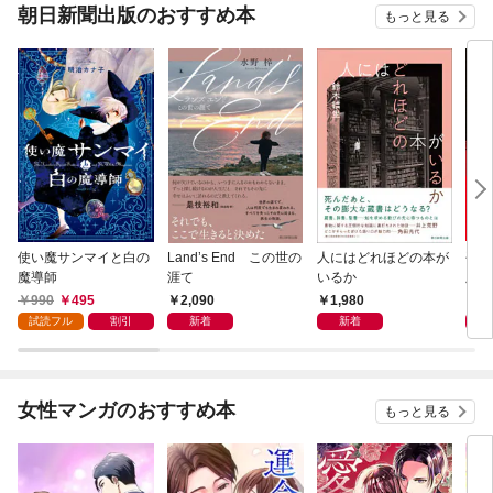
朝日新聞出版のおすすめ本
もっと見る
使い魔サンマイと白の
Land’s End この世の
人にはどれほどの本が
平成
魔導師
涯て
いるか
版
990
495
2,090
1,980
1,
試読フル
割引
新着
新着
女性マンガのおすすめ本
もっと見る