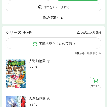
作品をチェックする
作品情報へ
シリーズ
全2冊
お気に入り登録
未購入巻をまとめて買う
1巻から
|
最新刊から
人造動物園 壱
704
カートへ
人造動物園 弐
748