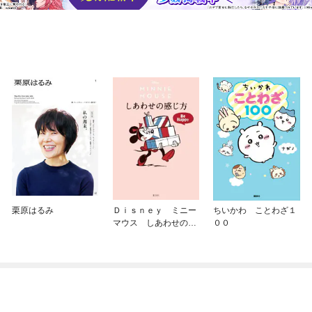
栗原はるみ
Ｄｉｓｎｅｙ ミニー
ちいかわ ことわざ１
マウス しあわせの感
００
じ方 Ｂｅ Ｈａｐｐ
ｙ