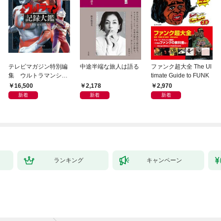
テレビマガジン特別編
中途半端な旅人は語る
ファンク超大全 The Ul
集 ウルトラマンシリ
timate Guide to FUNK
ーズ６０周年記念 全
16,500
2,178
2,970
ウルトラマン記録大鑑
新着
新着
新着
【電子特典つき】
ランキング
キャンペーン