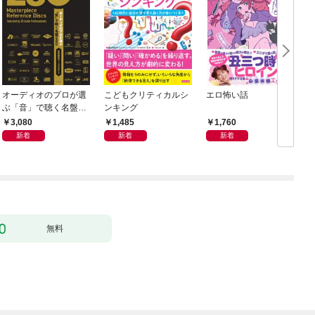
オーディオのプロが選
こどもクリティカルシ
エロ怖い話
ぶ「音」で聴く名盤28
ンキング
0——音質探究ディス
3,080
1,485
1,760
クガイド
新着
新着
新着
無料