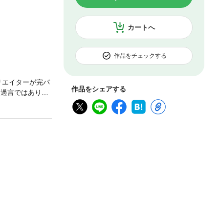
カートへ
作品をチェックする
リエイターが完パ
作品をシェアする
も過言ではありま
紹介していきま
行なう他、DAW
夫の両氏が披露。
ノウハウが満載の