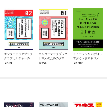
エンターテックブック
エンターテックブック
ミュージシャンが知っ
クラブカルチャーの未
日本人のためのグロー
ておくべきマネジメン
来と風営法改正
バル著作権ビジネス講
トの実務 答えはマネ
359
359
1,980
座
ジメント現場にある！