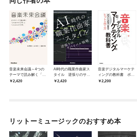
同じ作者の本
音楽未来会議～4つの
AI時代の職業作曲家ス
音楽デジタルマーケテ
テーマで読み解く「こ
タイル 逆張りのサバ
ィングの教科書 ポス
れまでの10年」と「こ
イバル戦略
トSNS時代のヒットの
2,420
2,420
2,200
れからの10年」
作り方
リットーミュージックのおすすめ本