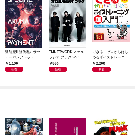
聖飢魔II 歴代黒ミサツ
TMNETWORK スケル
できる ゼロからはじ
アーパンフレット VI
ラジオ ブック Vol.3
めるボイストレーニン
DEO BLACK MASS &
グ超入門
1,100
990
2,200
LIVE TALK TOUR「特
新着
新着
新着
別給付悪魔」(D.C.22
／2020)