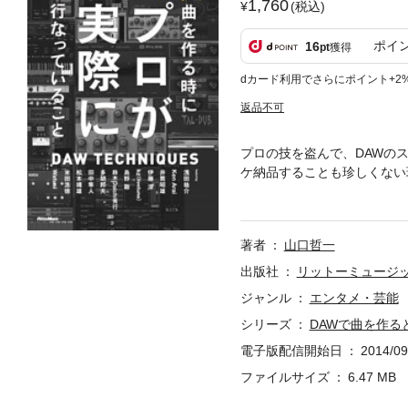
1,760
(税込)
ポイ
16
pt
獲得
dカード利用でさらにポイント+2
返品不可
プロの技を盗んで、DAWの
ケ納品することも珍しくない
せん。そこで本書では、第一
す。浅田祐介、Ken Arai
との賢い付き合い方を松本靖雄
著者
山口哲一
さらに仮歌のディレクション
１冊です。
出版社
リットーミュージ
ジャンル
エンタメ・芸能
シリーズ
DAWで曲を作
電子版配信開始日
2014/09
ファイルサイズ
6.47 MB