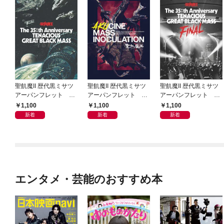
聖飢魔II 歴代黒ミサツ
聖飢魔II 歴代黒ミサツ
聖飢魔II 歴代黒ミサツ
アーパンフレット Th
アーパンフレット VI
アーパンフレット Th
e 35++th Anniversary
DEO & MUTANT “LIV
e 35++th Anniversary
1,100
1,100
1,100
TENACIOUS GREAT B
E” BLACK MASS TOU
TENACIOUS GREAT B
新着
新着
新着
LACK MASS TOUR
R「悪チン集団接種」
LACK MASS FINAL
(D.C.24／2022)
(D.C.23／2021)
(D.C.25／2023)
エンタメ・芸能のおすすめ本