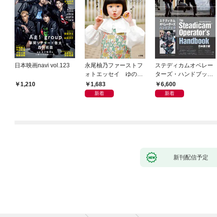
日本映画navi vol.123
永尾柚乃ファーストフ
ステディカムオペレー
ォトエッセイ ゆのも
ターズ・ハンドブック
のがたり
日本語版 電子版 第２
1,683
6,600
1,210
版
新着
新着
新刊配信予定