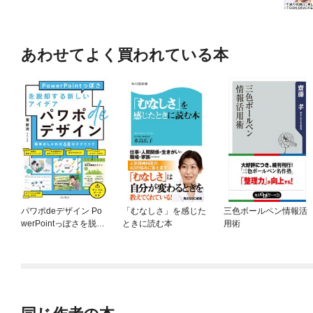
あわせてよく買われている本
パワポdeデザイン Po
「むなしさ」を感じた
三色ボールペン情報活
werPointっぽさを脱却
ときに読む本
用術
する新しいアイデア