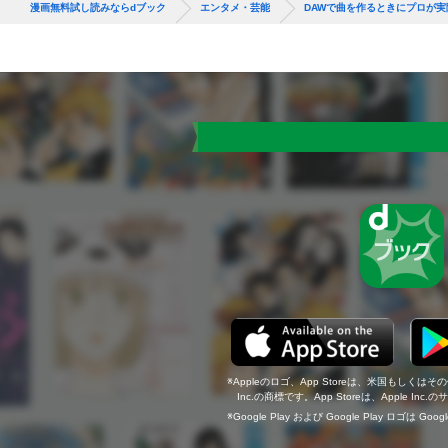
漫画無料試し読みならdブック
エンタメ・芸能
DAWで曲を作るときにプロが
Appleのロゴ、App Storeは、米国もしくはそ
Inc.の商標です。App Storeは、Apple In
Google Play および Google Play ロゴは Go