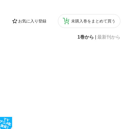
お気に入り登録
未購入巻をまとめて買う
1巻から
|
最新刊から