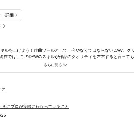
ント詳細
%
スキルを上げよう！作曲ツールとして、今やなくてはならないDAW。ク
現在では、このDAWのスキルが作品のクオリティを左右すると言って
線で活躍中の現役プロの面々がどのようにDAWを使っているのかをご
、井筒昭雄、鈴木Daichi秀行、田中隼人の各氏が、実際の楽曲を例に解説を
、Watusi、浅田祐介、kzの各氏が、曲作りのキモを島野聡、多胡邦
や仮歌詞のコツを伊藤涼氏が伝授、超実践的なDAWを使った曲作りの
ック
るときにプロが実際に行なっていること
/26