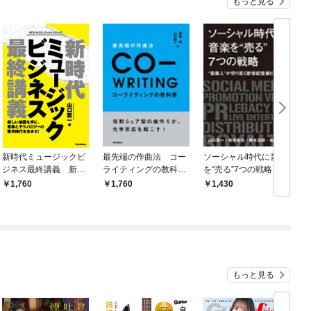
もっと見る
新時代ミュージックビ
最先端の作曲法 コー
ソーシャル時代に音楽
ジネス最終講義 新し
ライティングの教科
を“売る”7つの戦略 ～
い地図を手に、音楽と
書 役割シェア型の曲
“音楽人”が切り拓く新
1,760
1,760
1,430
テクノロジーの蜜月時
作りが、化学反応を起
世紀音楽ビジネス
代を生きる！
こす！
もっと見る