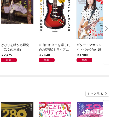
けむりを吐かぬ煙突
自由にギターを弾くた
ギター・マガジン・レ
T
（乙女の本棚）
めの読譜&トライアド
イドバックVol.19
ラ
基礎講座
2,475
2,640
1,980
新着
新着
新着
もっと見る